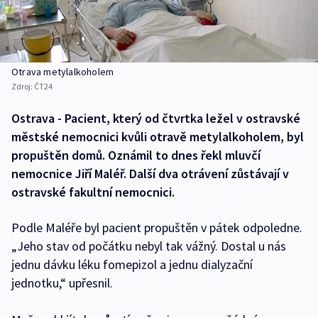
Otrava metylalkoholem
Zdroj:
ČT24
Ostrava - Pacient, který od čtvrtka ležel v ostravské
městské nemocnici kvůli otravě metylalkoholem, byl
propuštěn domů. Oznámil to dnes řekl mluvčí
nemocnice Jiří Maléř. Další dva otrávení zůstávají v
ostravské fakultní nemocnici.
Podle Maléře byl pacient propuštěn v pátek odpoledne.
„Jeho stav od počátku nebyl tak vážný. Dostal u nás
jednu dávku léku fomepizol a jednu dialyzační
jednotku,“ upřesnil.