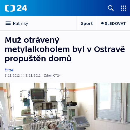
Sport
SLEDOVAT
Rubriky
Muž otrávený
metylalkoholem byl v Ostravě
propuštěn domů
ČT24
3. 11. 2012
3. 11. 2012
|
Zdroj:
ČT24