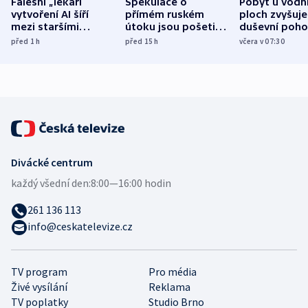
Falešní „lékaři“
Spekulace o
Pobyt u vodn
vytvoření AI šíří
přímém ruském
ploch zvyšuje
mezi staršími
útoku jsou pošetilé,
duševní poho
Poláky nebezpečné
míní estonský
ukázala
před 1
h
před 15
h
včera v 07:30
zdravotní rady
bezpečnostní
mezinárodní 
expert
Divácké centrum
každý všední den:
8:00—16:00 hodin
261 136 113
info@ceskatelevize.cz
TV program
Pro média
Živé vysílání
Reklama
TV poplatky
Studio Brno