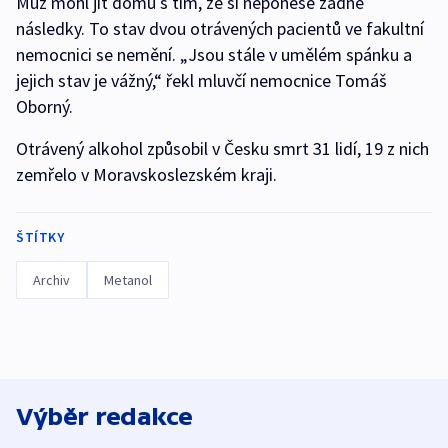
Muž mohl jít domů s tím, že si neponese žádné
následky. To stav dvou otrávených pacientů ve fakultní
nemocnici se nemění. „Jsou stále v umělém spánku a
jejich stav je vážný,“ řekl mluvčí nemocnice Tomáš
Oborný.
Otrávený alkohol způsobil v Česku smrt 31 lidí, 19 z nich
zemřelo v Moravskoslezském kraji.
ŠTÍTKY
Archiv
Metanol
Výběr redakce