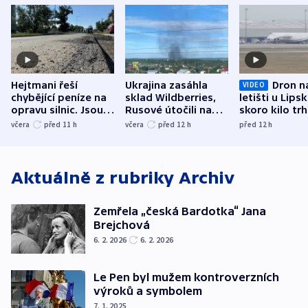
Hejtmani řeší
Ukrajina zasáhla
Dron n
VIDEO
chybějící peníze na
sklad Wildberries,
letišti u Lips
opravu silnic. Jsou
Rusové útočili na
skoro kilo trh
nenárokové, namítá
trh, hasiče či
indicie ukazuj
včera
před 11
h
včera
před 12
h
před 12
h
ministerstvo
stadion
Rusko
Aktuálně z rubriky
Archiv
Zemřela „česká Bardotka“ Jana
Brejchová
6. 2. 2026
6. 2. 2026
Le Pen byl mužem kontroverzních
výroků a symbolem
7. 1. 2025