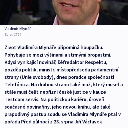
Vladimír Mlynář
Zdroj:
ČT24
Život Vladimíra Mlynáře připomíná houpačku.
Pohybuje se mezi výšinami a strmými propastmi.
Kdysi vynikající novinář, šéfredaktor Respektu,
později politik, ministr, místopředseda parlamentní
strany (Unie svobody), dnes poradce společnosti
Telefónica. Na druhou stranu také muž, který musel a
stále musí čelit nepřízni české justice v kauze
Testcom servis. Na politickou kariéru, úroveň
současné novinařiny, jeho novou knihu, ale také
prapodivný postup soudu se Vladimíra Mlynáře ptal v
pořadu Před půlnocí z 28. srpna Jiří Václavek