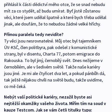
přihlásil k části dědictví mého otce, že se snad nebudu
mít za co stydět, až budu umírat. Byť jistě zůstanou
věci, které jsem udělal špatně a které bych třeba udělal
jinak, ale doufám, že to nebudou žádné velké hříchy.
Přímou paralelu tedy nevidíte?
Ty věci jsou nesrovnatelné. Můj otec byl tajemníkem
ÚV-KSČ, člen politbyra, pak odešel z komunistické
strany, byl v disentu, Charta 77, potom emigrace do
Rakouska. To byl jiný, černobílý svět. Dnes nežijeme v
černobílém, ale v šedivém světě. Takže naše kariéry
jsou jiné. Je mi ale čtyřicet dva let, a pokud pánbůh dá,
tak ještě nějakou chvíli na světě budu, takže uvidíme,
co mě čeká.
Nebýt vaší politické kariéry, nezažil byste asi
nejtěžší okamžiky vašeho života. Mířím tím na soud v
kauze Testcom. Jak se vám četli titulky typu: