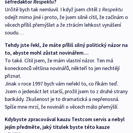
šéfredaktor
Respektu
?
Určitě bych tak nemluvil. I když jsem chtěl z
Respektu
odejít mimo jiné i proto, že jsem silně cítil, že začínám o
věcech příliš přemýšlet a že ztrácím lehkost vynášení
soudu…
Tehdy jste řekl, že máte příliš silný politický názor na
to, abyste mohl zůstat novinářem…
To také. Cítil jsem, že mám vlastní názor. Ten má
koneckonců většina novinářů, někteří to jen nechtějí
přiznat.
Jinak v roce 1997 bych vám neřekl to, co říkám teď.
Jsem o jedenáct let starší, prožil jsem to z druhé strany
barikády. Zkušenost je to dramatická a nepřenosná.
Spíše mne mrzí, že novináři o věcech málo přemýšlí.
Kdybyste zpracovával kauzu Testcom servis a nebyl
jejím předměte, jaký titulek byste této kauze