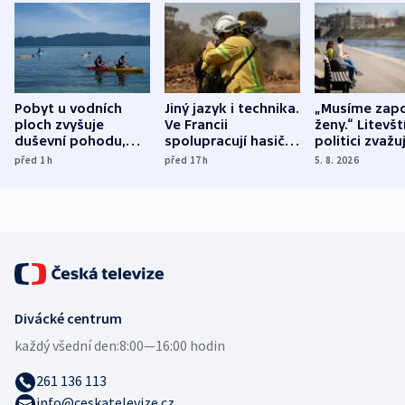
Pobyt u vodních
Jiný jazyk i technika.
„Musíme zapo
ploch zvyšuje
Ve Francii
ženy.“ Litevšt
duševní pohodu,
spolupracují hasiči z
politici zvažuj
ukázala
různých zemí
dohodu o
před 1
h
před 17
h
5. 8. 2026
mezinárodní studie
demografii
Divácké centrum
každý všední den:
8:00—16:00 hodin
261 136 113
info@ceskatelevize.cz