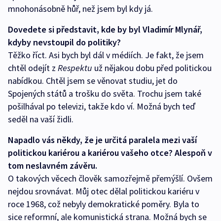
mnohonásobně hůř, než jsem byl kdy já.
Dovedete si představit, kde by byl Vladimír Mlynář,
kdyby nevstoupil do politiky?
Těžko říct. Asi bych byl dál v médiích. Je fakt, že jsem
chtěl odejít z
Respektu
už nějakou dobu před politickou
nabídkou. Chtěl jsem se věnovat studiu, jet do
Spojených států a trošku do světa. Trochu jsem také
pošilhával po televizi, takže kdo ví. Možná bych teď
seděl na vaší židli.
Napadlo vás někdy, že je určitá paralela mezi vaší
politickou kariérou a kariérou vašeho otce? Alespoň v
tom neslavném závěru.
O takových věcech člověk samozřejmě přemýšlí. Ovšem
nejdou srovnávat. Můj otec dělal politickou kariéru v
roce 1968, což nebyly demokratické poměry. Byla to
sice reformní, ale komunistická strana. Možná bych se