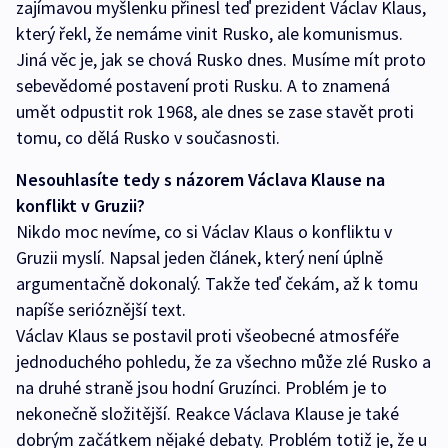
zajímavou myšlenku přinesl teď prezident Václav Klaus,
který řekl, že nemáme vinit Rusko, ale komunismus.
Jiná věc je, jak se chová Rusko dnes. Musíme mít proto
sebevědomé postavení proti Rusku. A to znamená
umět odpustit rok 1968, ale dnes se zase stavět proti
tomu, co dělá Rusko v současnosti.
Nesouhlasíte tedy s názorem Václava Klause na
konflikt v Gruzii?
Nikdo moc nevíme, co si Václav Klaus o konfliktu v
Gruzii myslí. Napsal jeden článek, který není úplně
argumentačně dokonalý. Takže teď čekám, až k tomu
napíše serióznější text.
Václav Klaus se postavil proti všeobecné atmosféře
jednoduchého pohledu, že za všechno může zlé Rusko a
na druhé straně jsou hodní Gruzínci. Problém je to
nekonečně složitější. Reakce Václava Klause je také
dobrým začátkem nějaké debaty. Problém totiž je, že u