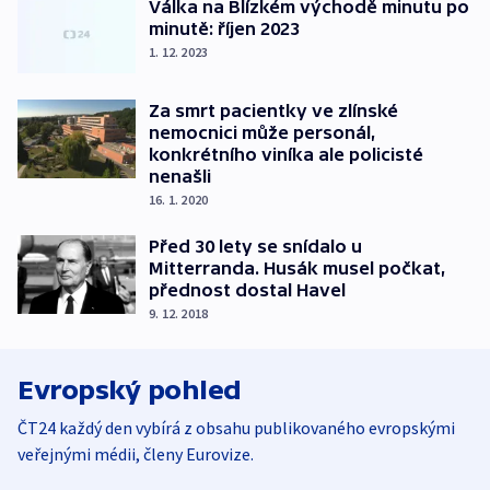
Válka na Blízkém východě minutu po
minutě: říjen 2023
1. 12. 2023
Za smrt pacientky ve zlínské
nemocnici může personál,
konkrétního viníka ale policisté
nenašli
16. 1. 2020
Před 30 lety se snídalo u
Mitterranda. Husák musel počkat,
přednost dostal Havel
9. 12. 2018
Evropský pohled
ČT24 každý den vybírá z obsahu publikovaného evropskými
veřejnými médii, členy Eurovize.