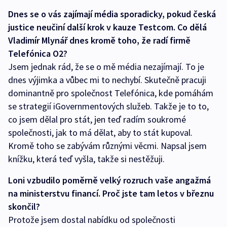
Dnes se o vás zajímají média sporadicky, pokud česká
justice neučiní další krok v kauze Testcom. Co dělá
Vladimír Mlynář dnes kromě toho, že radí firmě
Telefónica O2?
Jsem jednak rád, že se o mě média nezajímají. To je
dnes výjimka a vůbec mi to nechybí. Skutečně pracuji
dominantně pro společnost Telefónica, kde pomáhám
se strategií iGovernmentových služeb. Takže je to to,
co jsem dělal pro stát, jen teď radím soukromé
společnosti, jak to má dělat, aby to stát kupoval.
Kromě toho se zabývám různými věcmi. Napsal jsem
knížku, která teď vyšla, takže si nestěžuji.
Loni vzbudilo poměrně velký rozruch vaše angažmá
na ministerstvu financí. Proč jste tam letos v březnu
skončil?
Protože jsem dostal nabídku od společnosti