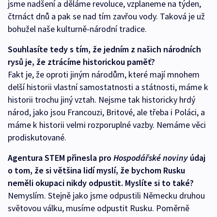
jsme nadšení a děláme revoluce, vzplaneme na týden,
čtrnáct dnů a pak se nad tím zavřou vody. Taková je už
bohužel naše kulturně-národní tradice.
Souhlasíte tedy s tím, že jedním z našich národních
rysů je, že ztrácíme historickou paměť?
Fakt je, že oproti jiným národům, které mají mnohem
delší historii vlastní samostatnosti a státnosti, máme k
historii trochu jiný vztah. Nejsme tak historicky hrdý
národ, jako jsou Francouzi, Britové, ale třeba i Poláci, a
máme k historii velmi rozporuplné vazby. Nemáme věci
prodiskutované.
Agentura STEM přinesla pro
Hospodářské noviny
údaj
o tom, že si většina lidí myslí, že bychom Rusku
neměli okupaci nikdy odpustit. Myslíte si to také?
Nemyslím. Stejně jako jsme odpustili Německu druhou
světovou válku, musíme odpustit Rusku. Poměrně