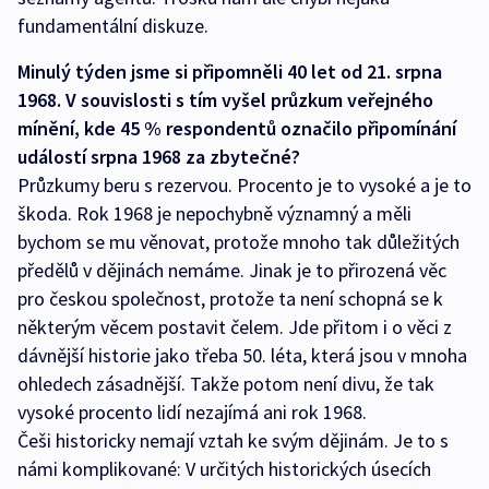
fundamentální diskuze.
Minulý týden jsme si připomněli 40 let od 21. srpna
1968. V souvislosti s tím vyšel průzkum veřejného
mínění, kde 45 % respondentů označilo připomínání
událostí srpna 1968 za zbytečné?
Průzkumy beru s rezervou. Procento je to vysoké a je to
škoda. Rok 1968 je nepochybně významný a měli
bychom se mu věnovat, protože mnoho tak důležitých
předělů v dějinách nemáme. Jinak je to přirozená věc
pro českou společnost, protože ta není schopná se k
některým věcem postavit čelem. Jde přitom i o věci z
dávnější historie jako třeba 50. léta, která jsou v mnoha
ohledech zásadnější. Takže potom není divu, že tak
vysoké procento lidí nezajímá ani rok 1968.
Češi historicky nemají vztah ke svým dějinám. Je to s
námi komplikované: V určitých historických úsecích