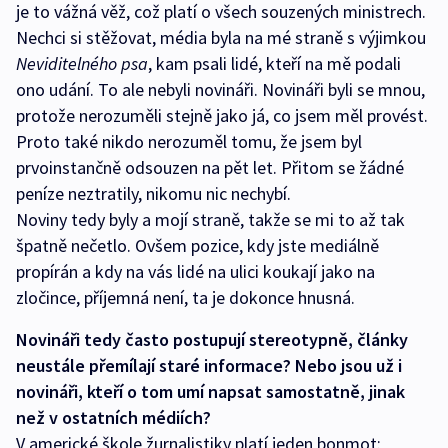
je to vážná věž, což platí o všech souzených ministrech.
Nechci si stěžovat, média byla na mé straně s výjimkou
Neviditelného psa
, kam psali lidé, kteří na mě podali
ono udání. To ale nebyli novináři. Novináři byli se mnou,
protože nerozuměli stejně jako já, co jsem měl provést.
Proto také nikdo nerozuměl tomu, že jsem byl
prvoinstančně odsouzen na pět let. Přitom se žádné
peníze neztratily, nikomu nic nechybí.
Noviny tedy byly a mojí straně, takže se mi to až tak
špatně nečetlo. Ovšem pozice, kdy jste mediálně
propírán a kdy na vás lidé na ulici koukají jako na
zločince, příjemná není, ta je dokonce hnusná.
Novináři tedy často postupují stereotypně, články
neustále přemílají staré informace? Nebo jsou už i
novináři, kteří o tom umí napsat samostatně, jinak
než v ostatních médiích?
V americké škole žurnalistiky platí jeden bonmot: