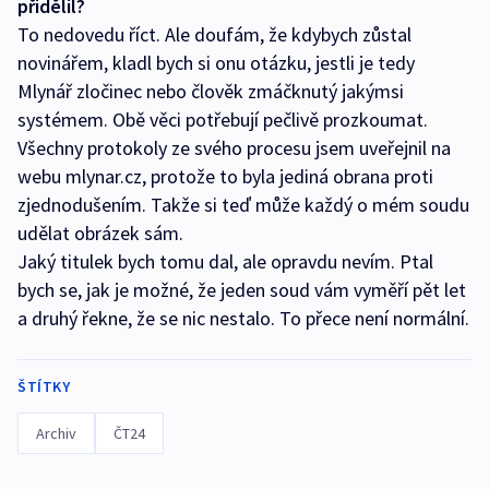
přidělil?
To nedovedu říct. Ale doufám, že kdybych zůstal
novinářem, kladl bych si onu otázku, jestli je tedy
Mlynář zločinec nebo člověk zmáčknutý jakýmsi
systémem. Obě věci potřebují pečlivě prozkoumat.
Všechny protokoly ze svého procesu jsem uveřejnil na
webu mlynar.cz, protože to byla jediná obrana proti
zjednodušením. Takže si teď může každý o mém soudu
udělat obrázek sám.
Jaký titulek bych tomu dal, ale opravdu nevím. Ptal
bych se, jak je možné, že jeden soud vám vyměří pět let
a druhý řekne, že se nic nestalo. To přece není normální.
ŠTÍTKY
Archiv
ČT24