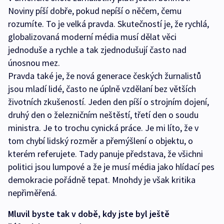
Noviny píší dobře, pokud nepíší o něčem, čemu
rozumíte. To je velká pravda. Skutečností je, že rychlá,
globalizovaná moderní média musí dělat věci
jednoduše a rychle a tak zjednodušují často nad
únosnou mez.
Pravda také je, že nová generace českých žurnalistů
jsou mladí lidé, často ne úplně vzdělaní bez větších
životních zkušeností. Jeden den píší o strojním dojení,
druhý den o železničním neštěstí, třetí den o soudu
ministra. Je to trochu cynická práce. Je mi líto, že v
tom chybí lidský rozměr a přemýšlení o objektu, o
kterém referujete. Tady panuje představa, že všichni
politici jsou lumpové a že je musí média jako hlídací pes
demokracie pořádně tepat. Mnohdy je však kritika
nepřiměřená.
Mluvil byste tak v době, kdy jste byl ještě