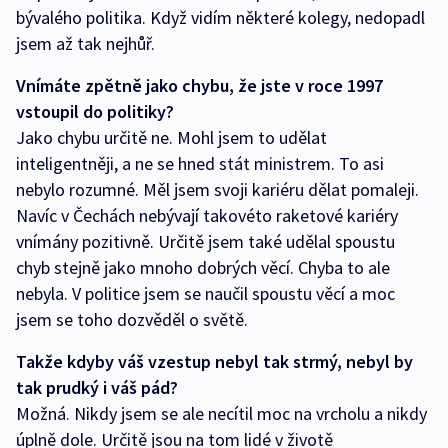
bývalého politika. Když vidím některé kolegy, nedopadl
jsem až tak nejhůř.
Vnímáte zpětně jako chybu, že jste v roce 1997
vstoupil do politiky?
Jako chybu určitě ne. Mohl jsem to udělat
inteligentněji, a ne se hned stát ministrem. To asi
nebylo rozumné. Měl jsem svoji kariéru dělat pomaleji.
Navíc v Čechách nebývají takovéto raketové kariéry
vnímány pozitivně. Určitě jsem také udělal spoustu
chyb stejně jako mnoho dobrých věcí. Chyba to ale
nebyla. V politice jsem se naučil spoustu věcí a moc
jsem se toho dozvěděl o světě.
Takže kdyby váš vzestup nebyl tak strmý, nebyl by
tak prudký i váš pád?
Možná. Nikdy jsem se ale necítil moc na vrcholu a nikdy
úplně dole. Určitě jsou na tom lidé v životě