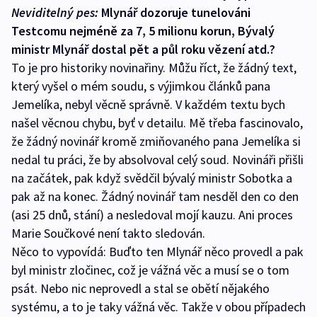
Neviditelný pes:
Mlynář dozoruje tunelováni
Testcomu nejméně za 7, 5 milionu korun, Bývalý
ministr Mlynář dostal pět a půl roku vězení atd.?
To je pro historiky novinařiny. Můžu říct, že žádný text,
který vyšel o mém soudu, s výjimkou článků pana
Jemelíka, nebyl věcně správně. V každém textu bych
našel věcnou chybu, byť v detailu. Mě třeba fascinovalo,
že žádný novinář kromě zmiňovaného pana Jemelíka si
nedal tu práci, že by absolvoval celý soud. Novináři přišli
na začátek, pak když svědčil bývalý ministr Sobotka a
pak až na konec. Žádný novinář tam nesděl den co den
(asi 25 dnů, stání) a nesledoval mojí kauzu. Ani proces
Marie Součkové není takto sledován.
Něco to vypovídá: Buďto ten Mlynář něco provedl a pak
byl ministr zločinec, což je vážná věc a musí se o tom
psát. Nebo nic neprovedl a stal se obětí nějakého
systému, a to je taky vážná věc. Takže v obou případech