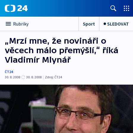
Sport
SLEDOVAT
Rubriky
„Mrzí mne, že novináři o
věcech málo přemýšlí,“ říká
Vladimír Mlynář
ČT24
30. 8. 2008
30. 8. 2008
|
Zdroj:
ČT24