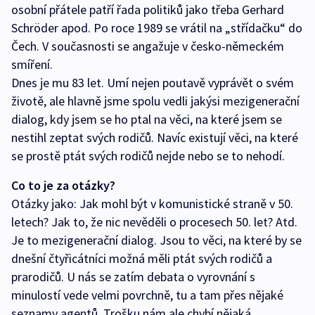
osobní přátele patří řada politiků jako třeba Gerhard
Schröder apod. Po roce 1989 se vrátil na „střídačku“ do
Čech. V současnosti se angažuje v česko-německém
smíření.
Dnes je mu 83 let. Umí nejen poutavě vyprávět o svém
životě, ale hlavně jsme spolu vedli jakýsi mezigenerační
dialog, kdy jsem se ho ptal na věci, na které jsem se
nestihl zeptat svých rodičů. Navíc existují věci, na které
se prostě ptát svých rodičů nejde nebo se to nehodí.
Co to je za otázky?
Otázky jako: Jak mohl být v komunistické straně v 50.
letech? Jak to, že nic nevěděli o procesech 50. let? Atd.
Je to mezigenerační dialog. Jsou to věci, na které by se
dnešní čtyřicátníci možná měli ptát svých rodičů a
prarodičů. U nás se zatím debata o vyrovnání s
minulostí vede velmi povrchně, tu a tam přes nějaké
seznamy agentů. Trošku nám ale chybí nějaká