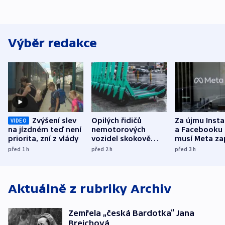
Výběr redakce
Zvýšení slev
Opilých řidičů
Za újmu Inst
VIDEO
na jízdném teď není
nemotorových
a Facebooku
priorita, zní z vlády
vozidel skokově
musí Meta zap
přibylo, nejvíc ve
půl miliardy 
před 1
h
před 2
h
před 3
h
středních Čechách
Aktuálně z rubriky
Archiv
Zemřela „česká Bardotka“ Jana
Brejchová