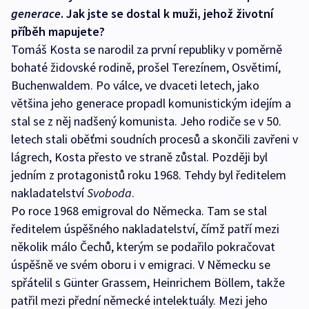
generace
. Jak jste se dostal k muži, jehož životní
příběh mapujete?
Tomáš Kosta se narodil za první republiky v poměrně
bohaté židovské rodině, prošel Terezínem, Osvětimí,
Buchenwaldem. Po válce, ve dvaceti letech, jako
většina jeho generace propadl komunistickým idejím a
stal se z něj nadšený komunista. Jeho rodiče se v 50.
letech stali oběťmi soudních procesů a skončili zavřeni v
lágrech, Kosta přesto ve straně zůstal. Později byl
jedním z protagonistů roku 1968. Tehdy byl ředitelem
nakladatelství
Svoboda
.
Po roce 1968 emigroval do Německa. Tam se stal
ředitelem úspěšného nakladatelství, čímž patří mezi
několik málo Čechů, kterým se podařilo pokračovat
úspěšně ve svém oboru i v emigraci. V Německu se
spřátelil s Günter Grassem, Heinrichem Böllem, takže
patřil mezi přední německé intelektuály. Mezi jeho