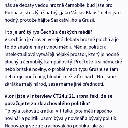
nás se debaty vedou hrozně černobíle: buď jste pro
Putina a jste zlý a špatný „jako Václav Klaus“ nebo jste
hodný, protože hájíte Saakašviliho a Gruzii.
I to je určitý rys Čechů a českých médií?
V Čechách je úroveň veřejné debaty hrozně plochá a je
to do značné míry i vinou médií. Média, politici a
intelektuálové vytvářejí nějaký prostor, který je hodně
plochý a černobílý, kampaňovitý. Přečtete-li si německé
nebo britské noviny, o problémech typu Gruzie se tam
debatuje poučeněji, hlouběji než v Čechách. No, jsme
zkrátka malý národ, zase máme jiné přednosti.
Vloni jste v Interview ČT24 z 21. srpna řekl, že se
považujete za zkrachovalého politika?
To byla taková zkratka. V titulku jste měli napsáno
novinář a politik. Jsem bývalý novinář a bývalý politik.
Nepovažuji se za zkrachovalého politika, ale za