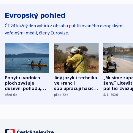
Evropský pohled
ČT24 každý den vybírá z obsahu publikovaného evropskými
veřejnými médii, členy Eurovize.
Pobyt u vodních
Jiný jazyk i technika.
„Musíme zapo
ploch zvyšuje
Ve Francii
ženy.“ Litevšt
duševní pohodu,
spolupracují hasiči z
politici zvažuj
ukázala
různých zemí
dohodu o
před 6
h
před 22
h
5. 8. 2026
mezinárodní studie
demografii