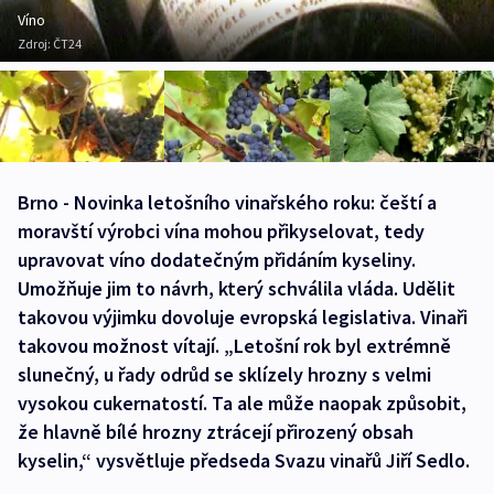
Víno
Zdroj:
ČT24
Brno - Novinka letošního vinařského roku: čeští a
moravští výrobci vína mohou přikyselovat, tedy
upravovat víno dodatečným přidáním kyseliny.
Umožňuje jim to návrh, který schválila vláda. Udělit
takovou výjimku dovoluje evropská legislativa. Vinaři
takovou možnost vítají. „Letošní rok byl extrémně
slunečný, u řady odrůd se sklízely hrozny s velmi
vysokou cukernatostí. Ta ale může naopak způsobit,
že hlavně bílé hrozny ztrácejí přirozený obsah
kyselin,“ vysvětluje předseda Svazu vinařů Jiří Sedlo.