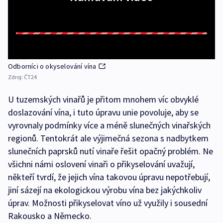
Odborníci o okyselování vína
Zdroj:
ČT24
U tuzemských vinařů je přitom mnohem víc obvyklé
doslazování vína, i tuto úpravu unie povoluje, aby se
vyrovnaly podmínky více a méně slunečných vinařských
regionů. Tentokrát ale výjimečná sezona s nadbytkem
slunečních paprsků nutí vinaře řešit opačný problém. Ne
všichni námi oslovení vinaři o přikyselování uvažují,
někteří tvrdí, že jejich vína takovou úpravu nepotřebují,
jiní sázejí na ekologickou výrobu vína bez jakýchkoliv
úprav. Možnosti přikyselovat víno už využily i sousední
Rakousko a Německo.