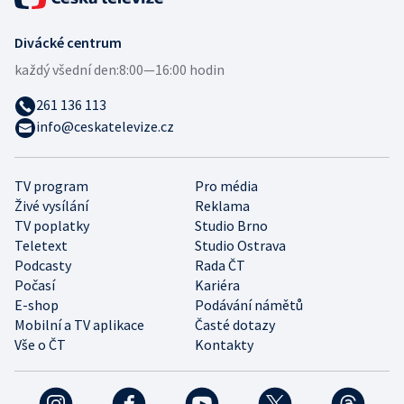
Divácké centrum
každý všední den:
8:00—16:00 hodin
261 136 113
info@ceskatelevize.cz
TV program
Pro média
Živé vysílání
Reklama
TV poplatky
Studio Brno
Teletext
Studio Ostrava
Podcasty
Rada ČT
Počasí
Kariéra
E-shop
Podávání námětů
Mobilní a TV aplikace
Časté dotazy
Vše o ČT
Kontakty