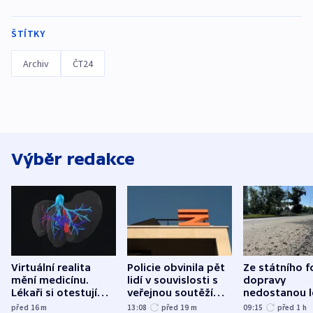
ŠTÍTKY
Archiv
ČT24
Výběr redakce
Virtuální realita
Policie obvinila pět
Ze státního 
mění medicínu.
lidí v souvislosti s
dopravy
Lékaři si otestují
veřejnou soutěží
nedostanou l
každý řez, říká
Správy železnic
kraje na silni
před 16
m
13:08
před 19
m
09:15
před 1
h