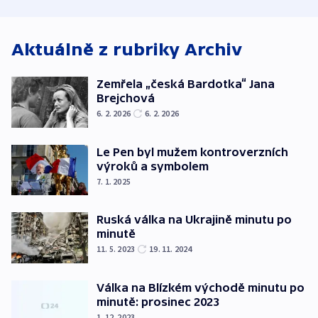
český expert
korunu, řekl 
Aktuálně z rubriky
Archiv
Zemřela „česká Bardotka“ Jana
Brejchová
6. 2. 2026
6. 2. 2026
Le Pen byl mužem kontroverzních
výroků a symbolem
7. 1. 2025
Ruská válka na Ukrajině minutu po
minutě
11. 5. 2023
19. 11. 2024
Válka na Blízkém východě minutu po
minutě: prosinec 2023
1. 12. 2023