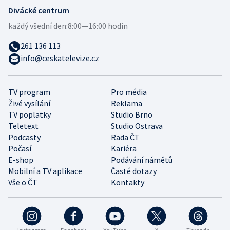
Divácké centrum
každý všední den:
8:00—16:00 hodin
261 136 113
info@ceskatelevize.cz
TV program
Pro média
Živé vysílání
Reklama
TV poplatky
Studio Brno
Teletext
Studio Ostrava
Podcasty
Rada ČT
Počasí
Kariéra
E-shop
Podávání námětů
Mobilní a TV aplikace
Časté dotazy
Vše o ČT
Kontakty