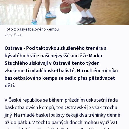
Foto z basketbalového kempu
Zdroj:
ČT24
Ostrava - Pod taktovkou zkušeného trenéra a
bývalého hráče naši nejvyšší soutěže Marka
Stuchlého získávají v Ostravě tento týden
zkušenosti mladí basketbalisté. Na nultém ročníku
basketbalového kempu se sešlo přes pětadvacet
dětí.
V České republice se během prázdním uskuteční řada
basketbalových kempů, ten Ostravský je však trochu
jiný. Na mladé basketbalisty čekají dva tréninky denně
až do pátku. V těchto parných dnech mohou využívat