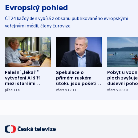
Evropský pohled
ČT24 každý den vybírá z obsahu publikovaného evropskými
veřejnými médii, členy Eurovize.
Falešní „lékaři“
Spekulace o
Pobyt u vodn
vytvoření AI šíří
přímém ruském
ploch zvyšuje
mezi staršími
útoku jsou pošetilé,
duševní poho
Poláky nebezpečné
míní estonský
ukázala
před 11
h
včera v 17:11
včera v 07:30
zdravotní rady
bezpečnostní
mezinárodní 
expert