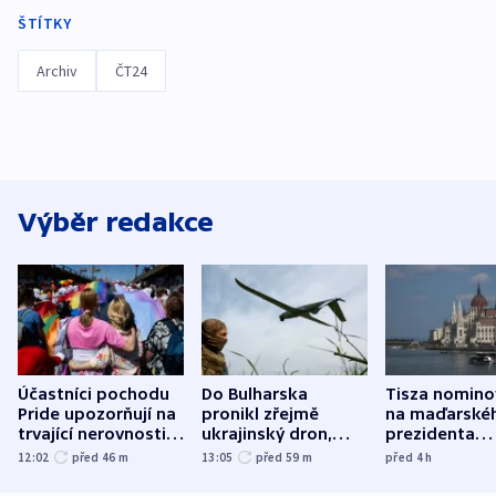
ŠTÍTKY
Archiv
ČT24
Výběr redakce
Účastníci pochodu
Do Bulharska
Tisza nomino
Pride upozorňují na
pronikl zřejmě
na maďarské
trvající nerovnosti i
ukrajinský dron,
prezidenta
společenskou
explodoval kilometr
bývalého šéf
12:02
před 46
m
13:05
před 59
m
před 4
h
atmosféru
od plynovodu
nejvyššího s