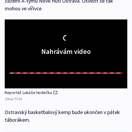
zázemí A-týmu Nové Huti Ostrava. Osvěžit se tak
mohou ve vířivce.
Nahrávám video
Reportáž Lukáše Hudečka
Zdroj:
ČT24
Ostravský basketbalový kemp bude ukončen v pátek
táborákem.