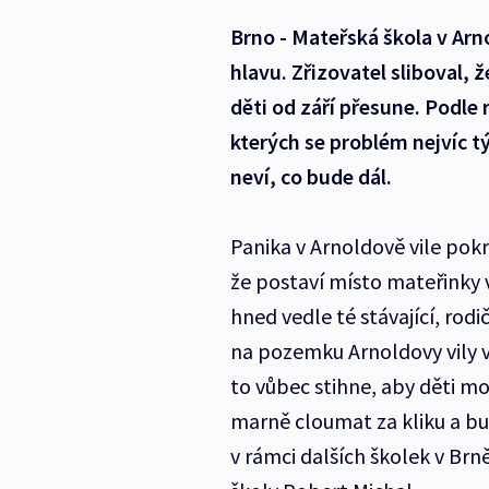
Brno - Mateřská škola v Arn
hlavu. Zřizovatel sliboval,
děti od září přesune. Podle 
kterých se problém nejvíc tý
neví, co bude dál.
Panika v Arnoldově vile pokr
že postaví místo mateřinky
hned vedle té stávající, rod
na pozemku Arnoldovy vily vys
to vůbec stihne, aby děti moh
marně cloumat za kliku a bude
v rámci dalších školek v Brn