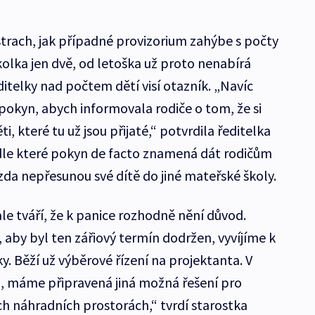
trach, jak případné provizorium zahýbe s počty
školka jen dvě, od letoška už proto nenabírá
editelky nad počtem dětí visí otazník. „Navíc
pokyn, abych informovala rodiče o tom, že si
i, které tu už jsou přijaté,“ potvrdila ředitelka
le které pokyn de facto znamená dát rodičům
, zda nepřesunou své dítě do jiné mateřské školy.
le tváří, že k panice rozhodně nění důvod.
 aby byl ten zářiový termín dodržen, vyvíjíme k
. Běží už výběrové řízení na projektanta. V
lo, máme připravená jiná možná řešení pro
ch náhradních prostorách,“ tvrdí starostka