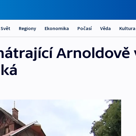
Svět
Regiony
Ekonomika
Počasí
Věda
Kultura
átrající Arnoldově 
eká