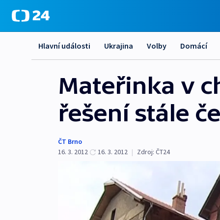
Hlavní události
Ukrajina
Volby
Domácí
Mateřinka v ch
řešení stále č
ČT Brno
16. 3. 2012
16. 3. 2012
|
Zdroj:
ČT24