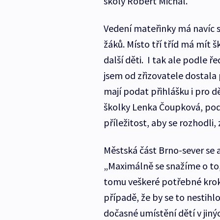
školy Robert Michal.
Vedení mateřinky má navíc s
žáků. Místo tří tříd má mít 
další děti. I tak ale podle ř
jsem od zřizovatele dostala 
mají podat přihlášku i pro dět
školky Lenka Čoupková, pod
příležitost, aby se rozhodli
Městská část Brno-sever se a
„Maximálně se snažíme o to,
tomu veškeré potřebné kroky
případě, že by se to nestih
dočasné umístění dětí v jiný