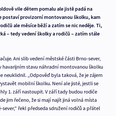
oldově vile dětem pomalu ale jistě padá na
 že postaví provizorní montovanou školku, kam
rodičů ale měsíce běží a zatím se nic neděje. Ti,
ká – tedy vedení školky a rodičů – zatím stále
ačuje. Ani slib vedení městské části Brno-sever,
 v havarijním stavu náhradní montovanou školku
iče neuklidnil. „Odpověď byla taková, že je zájem
tavět mobilní školku. Není ale jisté, jestli se
ly 1. září nastoupit. V září tady budou rodiče
 jim řečeno, že si mají najít jiná volná místa
ě-sever,“ řekl předseda sdružení rodičů a přátel