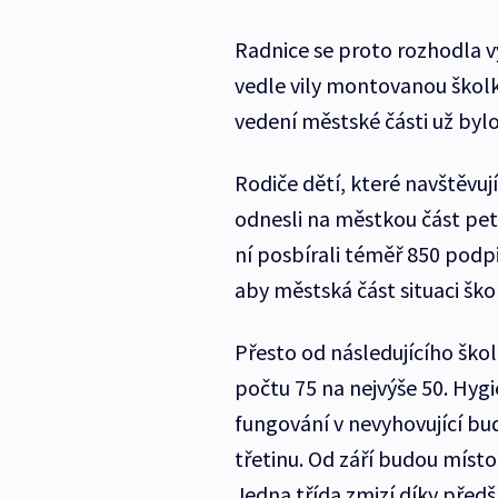
Radnice se proto rozhodla v
vedle vily montovanou školk
vedení městské části už byl
Rodiče dětí, které navštěvuj
odnesli na městkou část petic
ní posbírali téměř 850 podpi
aby městská část situaci ško
Přesto od následujícího ško
počtu 75 na nejvýše 50. Hygi
fungování v nevyhovující bud
třetinu. Od září budou místo
Jedna třída zmizí díky před