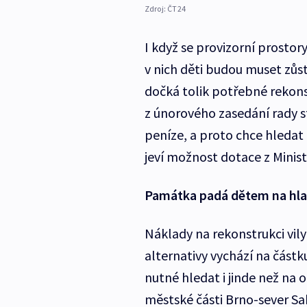
Zdroj:
ČT24
I když se provizorní prostor
v nich děti budou muset zůs
dočká tolik potřebné rekons
z únorového zasedání rady s
peníze, a proto chce hledat z
jeví možnost dotace z Minist
Památka padá dětem na hl
Náklady na rekonstrukci vily
alternativy vychází na částk
nutné hledat i jinde než na o
městské části Brno-sever S