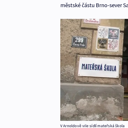
městské částu Brno-sever S
V Arnoldově vile sídlí mateřská škola