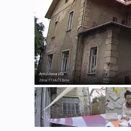
Arnoldova vila
Zdroj:
ČT24/ČT Brno