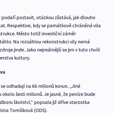
y podaří postavit, otázkou zůstává, jak dlouho
tat. Respektive, kdy se památkově chráněná vila
trukce. Město totiž investiční záměr
táhlo. Na rozsáhlou rekonstrukci vily nemá
droje jinde. Jako nejreálnější se jim v tuto chvíli
erstva kultury.
avu
 se odhadují na 66 milionů korun. „Jiné
u okolo šesti milionů. Je jasné, že peníze bude
dboru školství,“ popsala již dříve starostka
abina Tomíšková (ODS).