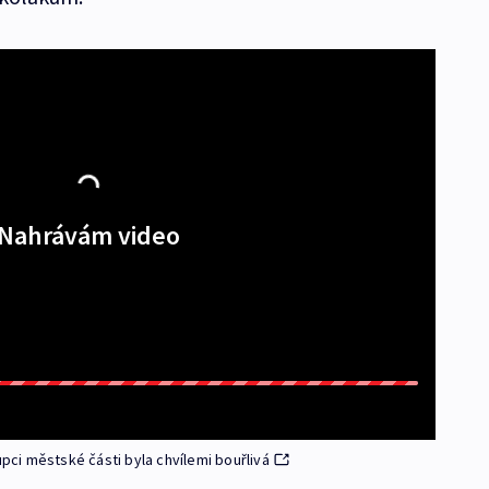
Nahrávám video
ci městské části byla chvílemi bouřlivá