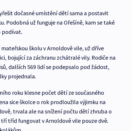
yřešit dočasné umístění dětí sama a postavit
u. Podobná už funguje na Ořešíně, kam se také
o podívat.
í mateřskou školu v Arnoldově vile, už dříve
i, bojující za záchranu zchátralé vily. Rodiče na
sů, dalších 569 lidí se podepsalo pod žádost,
lky projednala.
lního roku klesne počet dětí ze současného
ena sice školce o rok prodloužila výjimku na
ově, trvala ale na snížení počtu dětí zhruba o
 tří tříd fungovat v Arnoldově vile pouze dvě.
školákům.