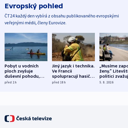
Evropský pohled
ČT24 každý den vybírá z obsahu publikovaného evropskými
veřejnými médii, členy Eurovize.
Pobyt u vodních
Jiný jazyk i technika.
„Musíme zapo
ploch zvyšuje
Ve Francii
ženy.“ Litevšt
duševní pohodu,
spolupracují hasiči z
politici zvažuj
ukázala
různých zemí
dohodu o
před 2
h
před 18
h
5. 8. 2026
mezinárodní studie
demografii