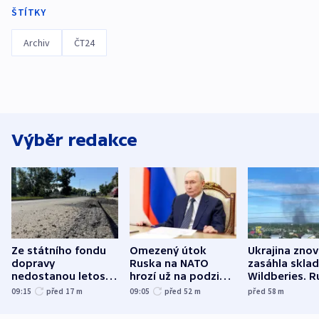
ŠTÍTKY
Archiv
ČT24
Výběr redakce
Ze státního fondu
Omezený útok
Ukrajina zno
dopravy
Ruska na NATO
zasáhla skla
nedostanou letos
hrozí už na podzim,
Wildberies. 
kraje na silnice ani
varují tajné služby
útočili v Cha
09:15
před 17
m
09:05
před 52
m
před 58
m
korunu, řekl Půta
USA
oblasti