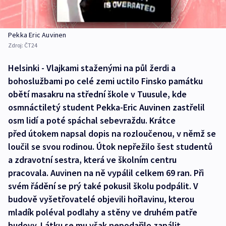
Pekka Eric Auvinen
Zdroj:
ČT24
Helsinki - Vlajkami staženými na půl žerdi a
bohoslužbami po celé zemi uctilo Finsko památku
obětí masakru na střední škole v Tuusule, kde
osmnáctiletý student Pekka-Eric Auvinen zastřelil
osm lidí a poté spáchal sebevraždu. Krátce
před útokem napsal dopis na rozloučenou, v němž se
loučil se svou rodinou. Útok nepřežilo šest studentů
a zdravotní sestra, která ve školním centru
pracovala. Auvinen na ně vypálil celkem 69 ran. Při
svém řádění se prý také pokusil školu podpálit. V
budově vyšetřovatelé objevili hořlavinu, kterou
mladík poléval podlahy a stěny ve druhém patře
budovy. Látku se mu však nepodařilo zapálit.