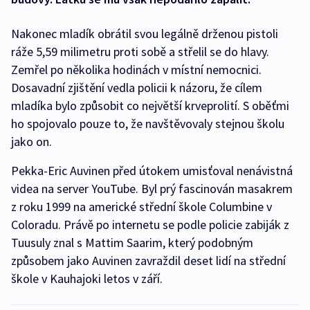
Nakonec mladík obrátil svou legálně drženou pistoli
ráže 5,59 milimetru proti sobě a střelil se do hlavy.
Zemřel po několika hodinách v místní nemocnici.
Dosavadní zjištění vedla policii k názoru, že cílem
mladíka bylo způsobit co největší krveprolití. S oběťmi
ho spojovalo pouze to, že navštěvovaly stejnou školu
jako on.
Pekka-Eric Auvinen před útokem umisťoval nenávistná
videa na server YouTube. Byl prý fascinován masakrem
z roku 1999 na americké střední škole Columbine v
Coloradu. Právě po internetu se podle policie zabiják z
Tuusuly znal s Mattim Saarim, který podobným
způsobem jako Auvinen zavraždil deset lidí na střední
škole v Kauhajoki letos v září.