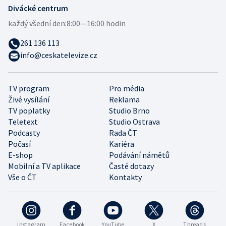
Divácké centrum
každý všední den:
8:00—16:00 hodin
261 136 113
info@ceskatelevize.cz
TV program
Pro média
Živé vysílání
Reklama
TV poplatky
Studio Brno
Teletext
Studio Ostrava
Podcasty
Rada ČT
Počasí
Kariéra
E-shop
Podávání námětů
Mobilní a TV aplikace
Časté dotazy
Vše o ČT
Kontakty
Instagram
Facebook
YouTube
X
Threads