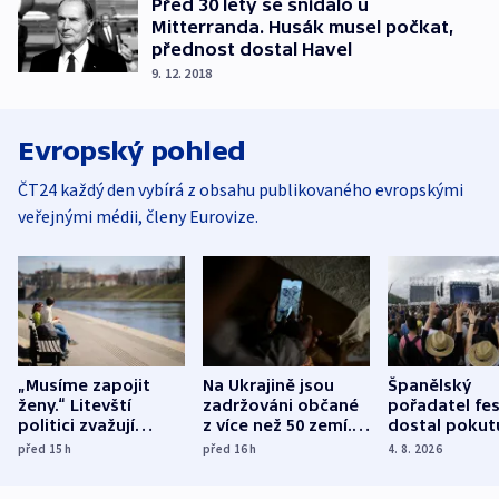
Před 30 lety se snídalo u
Mitterranda. Husák musel počkat,
přednost dostal Havel
9. 12. 2018
Evropský pohled
ČT24 každý den vybírá z obsahu publikovaného evropskými
veřejnými médii, členy Eurovize.
„Musíme zapojit
Na Ukrajině jsou
Španělský
ženy.“ Litevští
zadržováni občané
pořadatel fes
politici zvažují
z více než 50 zemí.
dostal pokut
dohodu o
Bojovali na straně
nekalé prakti
před 15
h
před 16
h
4. 8. 2026
demografii
Ruska