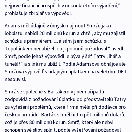
nejprve finanční prospěch v nekonkrétním vyjádření,“
prohlašuje zbrojař ve výpovědi.
Adams měl údajně v úmyslu najmout Smrže jako
lobbistu, nabídl 20 milionů korun a chtěl, aby mu zajistil
schůzku s premiérem. „Já sám jsem schůzku s
Topolánkem nenabízel, on ji po mně požadoval,“ uvedl
Smrž, podle jehož výpovědi je bývalý šéf Tatry „lhář a
tunelář“ a silně mu ublížil. Podle Adamsova obhájce ale
Smržova výpověď s údajným úplatkem na veletrhu IDET
nesouvisí.
Smrž se společně s Bartákem v jiném případu
zodpovídá z požadování úplatku od představitelů Tatry
za vyřešení problémů, které firma měla při dodávce pro
českou armádu. Barták si měl říct o pět milionů dolarů,
což je přes 80 milionů korun. Smrž, který ale nebyl
schopen své sliby splnit, podle vyšetřování požadoval