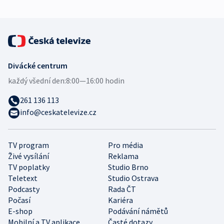
Divácké centrum
každý všední den:
8:00—16:00 hodin
261 136 113
info@ceskatelevize.cz
TV program
Pro média
Živé vysílání
Reklama
TV poplatky
Studio Brno
Teletext
Studio Ostrava
Podcasty
Rada ČT
Počasí
Kariéra
E-shop
Podávání námětů
Mobilní a TV aplikace
Časté dotazy