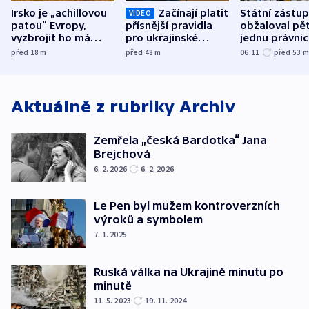
Irsko je „achillovou
Začínají platit
Státní zástu
VIDEO
patou“ Evropy,
přísnější pravidla
obžaloval pět 
vyzbrojit ho má
pro ukrajinské
jednu právni
Francie
uprchlíky
osobu v kauz
před 18
m
před 48
m
06:11
před 53
Bulovky
Aktuálně z rubriky
Archiv
Zemřela „česká Bardotka“ Jana
Brejchová
6. 2. 2026
6. 2. 2026
Le Pen byl mužem kontroverzních
výroků a symbolem
7. 1. 2025
Ruská válka na Ukrajině minutu po
minutě
11. 5. 2023
19. 11. 2024