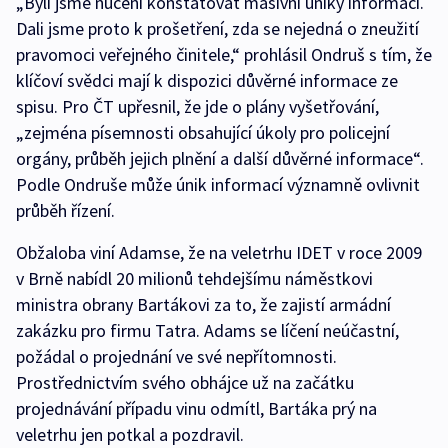
„Byli jsme nuceni konstatovat masivní úniky informací.
Dali jsme proto k prošetření, zda se nejedná o zneužití
pravomoci veřejného činitele,“ prohlásil Ondruš s tím, že
klíčoví svědci mají k dispozici důvěrné informace ze
spisu. Pro ČT upřesnil, že jde o plány vyšetřování,
„zejména písemnosti obsahující úkoly pro policejní
orgány, průběh jejich plnění a další důvěrné informace“.
Podle Ondruše může únik informací významně ovlivnit
průběh řízení.
Obžaloba viní Adamse, že na veletrhu IDET v roce 2009
v Brně nabídl 20 milionů tehdejšímu náměstkovi
ministra obrany Bartákovi za to, že zajistí armádní
zakázku pro firmu Tatra. Adams se líčení neúčastní,
požádal o projednání ve své nepřítomnosti.
Prostřednictvím svého obhájce už na začátku
projednávání případu vinu odmítl, Bartáka prý na
veletrhu jen potkal a pozdravil.