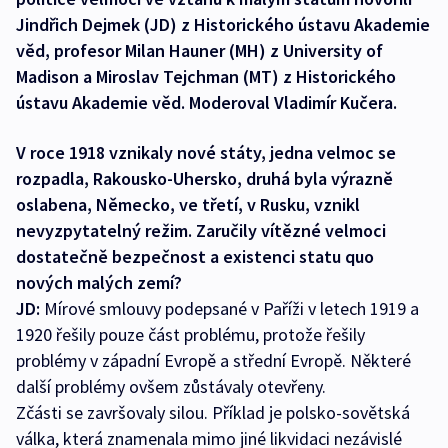
Jindřich Dejmek (JD) z Historického ústavu Akademie
věd, profesor Milan Hauner (MH) z University of
Madison a Miroslav Tejchman (MT) z Historického
ústavu Akademie věd. Moderoval Vladimír Kučera.
V roce 1918 vznikaly nové státy, jedna velmoc se
rozpadla, Rakousko-Uhersko, druhá byla výrazně
oslabena, Německo, ve třetí, v Rusku, vznikl
nevyzpytatelný režim. Zaručily vítězné velmoci
dostatečně bezpečnost a existenci statu quo
nových malých zemí?
JD:
Mírové smlouvy podepsané v Paříži v letech 1919 a
1920 řešily pouze část problému, protože řešily
problémy v západní Evropě a střední Evropě. Některé
další problémy ovšem zůstávaly otevřeny.
Zčásti se završovaly silou. Příklad je polsko-sovětská
válka, která znamenala mimo jiné likvidaci nezávislé