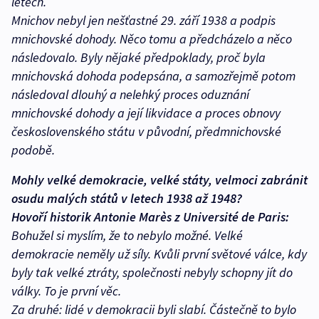
letech.
Mnichov nebyl jen nešťastné 29. září 1938 a podpis
mnichovské dohody. Něco tomu a předcházelo a něco
následovalo. Byly nějaké předpoklady, proč byla
mnichovská dohoda podepsána, a samozřejmě potom
následoval dlouhý a nelehký proces oduznání
mnichovské dohody a její likvidace a proces obnovy
československého státu v původní, předmnichovské
podobě.
Mohly velké demokracie, velké státy, velmoci zabránit
osudu malých států v letech 1938 až 1948?
Hovoří historik Antonie Marès z Université de Paris:
Bohužel si myslím, že to nebylo možné. Velké
demokracie neměly už síly. Kvůli první světové válce, kdy
byly tak velké ztráty, společnosti nebyly schopny jít do
války. To je první věc.
Za druhé: lidé v demokracii byli slabí. Částečně to bylo