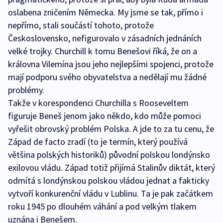
oslabena zničením Německa. My jsme se tak, přímo i
nepřímo, stali součástí tohoto, protože
Československo, nefigurovalo v zásadních jednáních
velké trojky. Churchill k tomu Benešovi říká, že on a
královna Vilemína jsou jeho nejlepšími spojenci, protože
mají podporu svého obyvatelstva a nedělají mu žádné
problémy.
Takže v korespondenci Churchilla s Rooseveltem
figuruje Beneš jenom jako někdo, kdo může pomoci
vyřešit obrovský problém Polska. A jde to za tu cenu, že
Západ de facto zradí (to je termín, který používá
většina polských historiků) původní polskou londýnsko
exilovou vládu. Západ totiž přijímá Stalinův diktát, který
odmítá s londýnskou polskou vládou jednat a fakticky
vytvoří konkurenční vládu v Lublinu. Ta je pak začátkem
roku 1945 po dlouhém váhání a pod velkým tlakem
uznána i Benešem.