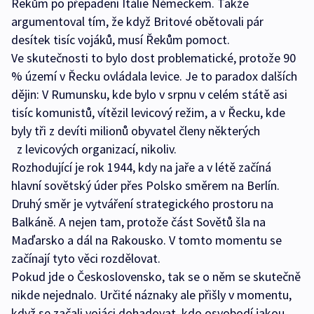
Řekům po přepadení Itálie Německem. Takže
argumentoval tím, že když Britové obětovali pár
desítek tisíc vojáků, musí Řekům pomoct.
Ve skutečnosti to bylo dost problematické, protože 90
% území v Řecku ovládala levice. Je to paradox dalších
dějin: V Rumunsku, kde bylo v srpnu v celém státě asi
tisíc komunistů, vítězil levicový režim, a v Řecku, kde
byly tři z devíti milionů obyvatel členy některých
z levicových organizací, nikoliv.
Rozhodující je rok 1944, kdy na jaře a v létě začíná
hlavní sovětský úder přes Polsko směrem na Berlín.
Druhý směr je vytváření strategického prostoru na
Balkáně. A nejen tam, protože část Sovětů šla na
Maďarsko a dál na Rakousko. V tomto momentu se
začínají tyto věci rozdělovat.
Pokud jde o Československo, tak se o něm se skutečně
nikde nejednalo. Určité náznaky ale přišly v momentu,
když se začali vojáci dohadovat, kdo osvobodí jakou