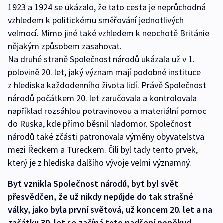
1923 a 1924 se ukázalo, že tato cesta je neprůchodná
vzhledem k politickému směřování jednotlivých
velmocí. Mimo jiné také vzhledem k neochotě Británie
nějakým způsobem zasahovat.
Na druhé straně Společnost národů ukázala už v 1.
polovině 20. let, jaký význam mají podobné instituce
z hlediska každodenního života lidí. Právě Společnost
národů počátkem 20. let zaručovala a kontrolovala
například rozsáhlou potravinovou a materiální pomoc
do Ruska, kde přímo běsnil hladomor. Společnost
národů také zčásti patronovala výměny obyvatelstva
mezi Řeckem a Tureckem. Čili byl tady tento prvek,
který je z hlediska dalšího vývoje velmi významný.
Byť vznikla Společnost národů, byť byl svět
přesvědčen, že už nikdy nepůjde do tak strašné
války, jako byla první světová, už koncem 20. let a na
začátku 30. let se začíná toto nadšení poněkud