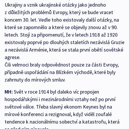
Ukrajiny a vznik ukrajinské otázky jako jednoho
z důležitých problémů Evropy, který se bude vracet
koncem 30. let. Vedle toho existovaly další otázky, na
které se zapomnělo a které se objevily znovu až v 90.
letech. Stojí za připomenutí, že v letech 1918 až 1920
existovaly poprvé po dlouhých staletích nezávislá Gruzie
a nezávislá Arménie, která se stala první obětí sovětské
agrese.
Čili velmoci braly odpovědnost pouze za části Evropy,
případně uspořádání na Blízkém východě, které byly
zahrnuty do mírových smluv.
MH:
Svět v roce 1914 byl daleko víc propojen
hospodářskými i mezinárodními vztahy než po první
světové válce. Třeba slavný ekonom Keynes byl na
mírové konferenci a rezignoval, když viděl zoufalé
tendence k nacionálnímu sobectví a katastrofu, která