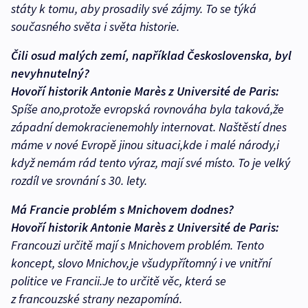
státy k tomu, aby prosadily své zájmy. To se týká
současného světa i světa historie.
Čili osud malých zemí, například Československa, byl
nevyhnutelný?
Hovoří historik Antonie Marès z Université de Paris:
Spíše ano,protože evropská rovnováha byla taková,že
západní demokracienemohly internovat. Naštěstí dnes
máme v nové Evropě jinou situaci,kde i malé národy,i
když nemám rád tento výraz, mají své místo. To je velký
rozdíl ve srovnání s 30. lety.
Má Francie problém s Mnichovem dodnes?
Hovoří historik Antonie Marès z Université de Paris:
Francouzi určitě mají s Mnichovem problém. Tento
koncept, slovo Mnichov,je všudypřítomný i ve vnitřní
politice ve Francii.Je to určitě věc, která se
z francouzské strany nezapomíná.