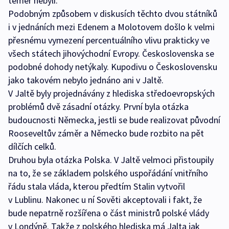
téměř nebyli.
Podobným způsobem v diskusích těchto dvou státníků
i v jednáních mezi Edenem a Molotovem došlo k velmi
přesnému vymezení percentuálního vlivu prakticky ve
všech státech jihovýchodní Evropy. Československa se
podobné dohody netýkaly. Kupodivu o Československu
jako takovém nebylo jednáno ani v Jaltě.
V Jaltě byly projednávány z hlediska středoevropských
problémů dvě zásadní otázky. První byla otázka
budoucnosti Německa, jestli se bude realizovat původní
Rooseveltův záměr a Německo bude rozbito na pět
dílčích celků.
Druhou byla otázka Polska. V Jaltě velmoci přistoupily
na to, že se základem polského uspořádání vnitřního
řádu stala vláda, kterou předtím Stalin vytvořil
v Lublinu. Nakonec u ní Sověti akceptovali i fakt, že
bude nepatrně rozšířena o část ministrů polské vlády
v Londýně. Takže z polského hlediska má Jalta jak