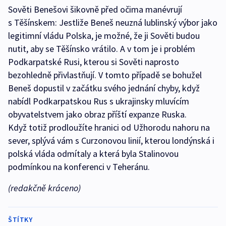
Sověti Benešovi šikovně před očima manévrují
s Těšínskem: Jestliže Beneš neuzná lublinský výbor jako
legitimní vládu Polska, je možné, že ji Sověti budou
nutit, aby se Těšínsko vrátilo. A v tom je i problém
Podkarpatské Rusi, kterou si Sověti naprosto
bezohledně přivlastňují. V tomto případě se bohužel
Beneš dopustil v začátku svého jednání chyby, když
nabídl Podkarpatskou Rus s ukrajinsky mluvícím
obyvatelstvem jako obraz příští expanze Ruska.
Když totiž prodloužíte hranici od Užhorodu nahoru na
sever, splývá vám s Curzonovou linií, kterou londýnská i
polská vláda odmítaly a která byla Stalinovou
podmínkou na konferenci v Teheránu.
(redakčně kráceno)
ŠTÍTKY