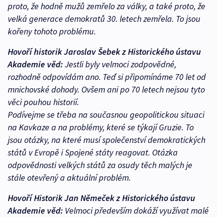
proto, že hodně mužů zemřelo za války, a také proto, že
velká generace demokratů 30. letech zemřela. To jsou
kořeny tohoto problému.
Hovoří historik Jaroslav Šebek z Historického ústavu
Akademie věd:
Jestli byly velmoci zodpovědné,
rozhodně odpovídám ano. Teď si připomínáme 70 let od
mnichovské dohody. Ovšem ani po 70 letech nejsou tyto
věci pouhou historií.
Podívejme se třeba na současnou geopolitickou situaci
na Kavkaze a na problémy, které se týkají Gruzie. To
jsou otázky, na které musí společenství demokratických
států v Evropě i Spojené státy reagovat. Otázka
odpovědnosti velkých států za osudy těch malých je
stále otevřený a aktuální problém.
Hovoří Historik Jan Němeček z Historického ústavu
Akademie věd:
Velmoci především dokáží využívat malé