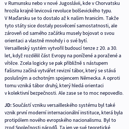
v Rumunsku nebo v nové Jugoslávii, kde v Chorvatsku
hrozila krajně levicová revoluce bolševického typu.
V Maďarsku se to dostalo až k našim hranicím. Takže
tyto státy sice dostaly posvěcení samostatnosti, ale
zároveň od samého začátku musely bojovat o svou
orientaci a vlastně mnohdy i o své bytí.
Versailleský systém vytvořil budoucí tenze z 20. a 30.
let, když rozdělil část Evropy na ponížené a poražené a
vítěze. Zcela logicky se pak přibližně s nástupem
fašismu začíná vytvářet revizní tábor, který se stává
poslušným a ochotným spojencem Německa. A oproti
tomu vzniká tábor druhý, který hledá orientaci
v kolektivní bezpečnosti. Ale zase se to moc nepovedlo.
JD:
Součástí vzniku versailleského systému byl také
vznik první moderní internacionální instituce, která byla
protipólem nového evropského nacionalismu. Byl to
zrod Společnosti národů. Ta jen ve své teoretické