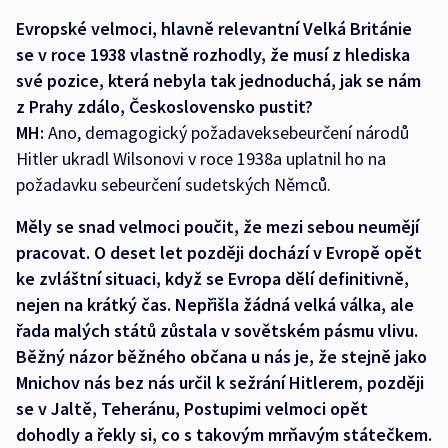
Evropské velmoci, hlavně relevantní Velká Británie
se v roce 1938 vlastně rozhodly, že musí z hlediska
své pozice, která nebyla tak jednoduchá, jak se nám
z Prahy zdálo, Československo pustit?
MH:
Ano, demagogický požadaveksebeurčení národů
Hitler ukradl Wilsonovi v roce 1938a uplatnil ho na
požadavku sebeurčení sudetských Němců.
Měly se snad velmoci poučit, že mezi sebou neumějí
pracovat. O deset let později dochází v Evropě opět
ke zvláštní situaci, když se Evropa dělí definitivně,
nejen na krátký čas. Nepřišla žádná velká válka, ale
řada malých států zůstala v sovětském pásmu vlivu.
Běžný názor běžného občana u nás je, že stejně jako
Mnichov nás bez nás určil k sežrání Hitlerem, později
se v Jaltě, Teheránu, Postupimi velmoci opět
dohodly a řekly si, co s takovým mrňavým státečkem.