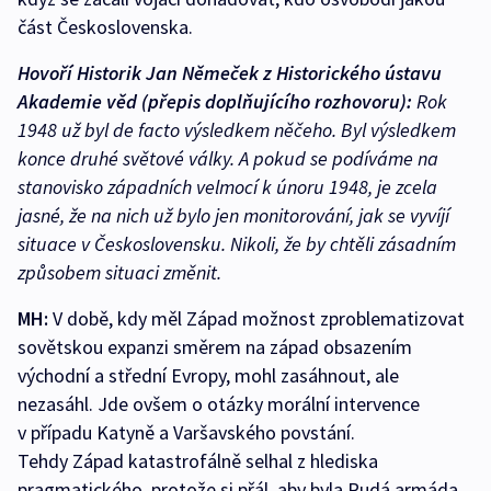
část Československa.
Hovoří Historik Jan Němeček z Historického ústavu
Akademie věd (přepis doplňujícího rozhovoru):
Rok
1948 už byl de facto výsledkem něčeho. Byl výsledkem
konce druhé světové války. A pokud se podíváme na
stanovisko západních velmocí k únoru 1948, je zcela
jasné, že na nich už bylo jen monitorování, jak se vyvíjí
situace v Československu. Nikoli, že by chtěli zásadním
způsobem situaci změnit.
MH:
V době, kdy měl Západ možnost zproblematizovat
sovětskou expanzi směrem na západ obsazením
východní a střední Evropy, mohl zasáhnout, ale
nezasáhl. Jde ovšem o otázky morální intervence
v případu Katyně a Varšavského povstání.
Tehdy Západ katastrofálně selhal z hlediska
pragmatického, protože si přál, aby byla Rudá armáda