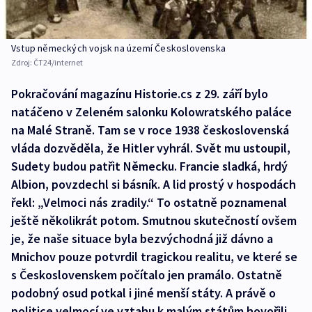
Vstup německých vojsk na území Československa
Zdroj:
ČT24/internet
Pokračování magazínu Historie.cs z 29. září bylo
natáčeno v Zeleném salonku Kolowratského paláce
na Malé Straně. Tam se v roce 1938 československá
vláda dozvěděla, že Hitler vyhrál. Svět mu ustoupil,
Sudety budou patřit Německu. Francie sladká, hrdý
Albion, povzdechl si básník. A lid prostý v hospodách
řekl: „Velmoci nás zradily.“ To ostatně poznamenal
ještě několikrát potom. Smutnou skutečností ovšem
je, že naše situace byla bezvýchodná již dávno a
Mnichov pouze potvrdil tragickou realitu, ve které se
s Československem počítalo jen pramálo. Ostatně
podobný osud potkal i jiné menší státy. A právě o
politice velmocí ve vztahu k malým státům hovořili