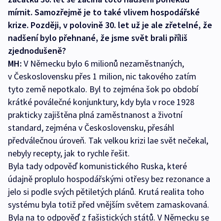
mírnit. Samozřejmě je to také vlivem hospodářské
krize. Později, v polovině 30. let už je ale zřetelné, že
nadšení bylo přehnané, že jsme svět brali příliš
zjednodušeně?
MH:
V Německu bylo 6 milionů nezaměstnaných,
v Československu přes 1 milion, nic takového zatím
tyto země nepotkalo. Byl to zejména šok po období
krátké poválečné konjunktury, kdy byla v roce 1928
prakticky zajištěna plná zaměstnanost a životní
standard, zejména v Československu, přesáhl
předválečnou úroveň. Tak velkou krizi lae svět nečekal,
nebyly recepty, jak to rychle řešit.
Byla tady odpověď komunistického Ruska, které
údajně proplulo hospodářskými otřesy bez rezonance a
jelo si podle svých pětiletých plánů. Krutá realita toho
systému byla totiž před vnějším světem zamaskovaná.
Byla na to odpověď z fašistických států. V Německu se