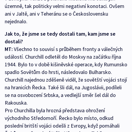
územně, tak politicky velmi negativní konotaci. Ovšem
ani v Jaltě, ani v Teheránu se o Československu
nejednalo.
Jak to, že jsme se tedy dostali tam, kam jsme se
dostali?
MT:
Všechno to souvisí s průběhem fronty a válečných
událostí. Churchill odletěl do Moskvy na začátku října
1944. Bylo to v době kišiněvské operace, kdy Rumunsko
spadlo Sovětům do hrsti, následovalo Bulharsko.
Churchill najednou zděšeně viděl, že sovětští vojáci stojí
na hranicích Řecka. Také šli dál, na Jugoslávii, podíleli
se na osvobození Srbska, a vedlejší směr šel dál do
Rakouska.
Pro Churchilla byla hrozná představa ohrožení
východního Středomoří. Řecko bylo místo, odkud
poslední britští vojáci odešli z Evropy, když pomáhali