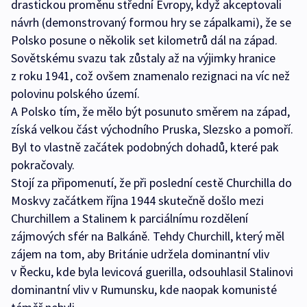
drastickou proměnu střední Evropy, když akceptovali
návrh (demonstrovaný formou hry se zápalkami), že se
Polsko posune o několik set kilometrů dál na západ.
Sovětskému svazu tak zůstaly až na výjimky hranice
z roku 1941, což ovšem znamenalo rezignaci na víc než
polovinu polského území.
A Polsko tím, že mělo být posunuto směrem na západ,
získá velkou část východního Pruska, Slezsko a pomoří.
Byl to vlastně začátek podobných dohadů, které pak
pokračovaly.
Stojí za připomenutí, že při poslední cestě Churchilla do
Moskvy začátkem října 1944 skutečně došlo mezi
Churchillem a Stalinem k parciálnímu rozdělení
zájmových sfér na Balkáně. Tehdy Churchill, který měl
zájem na tom, aby Británie udržela dominantní vliv
v Řecku, kde byla levicová guerilla, odsouhlasil Stalinovi
dominantní vliv v Rumunsku, kde naopak komunisté