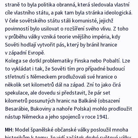
straně to byla politika obranná, která sledovala vlastní
cíle vlastního státu, a pak tam byla stránka ideologická.
V čele sovětského státu stáli komunisté, jejichž
povinností bylo usilovat o rozšíření svého vlivu. Z toho
v průběhu války vzniká teorie vnějšího impéria, kdy
Sověti hodlají vytvořit pás, který by bránil hranice
v západní Evropě.
Kolega se dotkl problematiky Finska nebo Pobaltí. Lze
to vykládat i tak, že Sověti tím pro případné budoucí
střetnutí s Německem prodlužovali své hranice o
několik set kilometrů dál na západ. Zní to jako čirá
spekulace, ale dovedu si představit, že pár set
kilometrů posunutých hranic na Balkáně (obsazení
Besarábie, Bukoviny a nahoře Polska) mohlo prodloužit
nástup Německa a jeho spojenců v roce 1941.
MH:
Model španělské občanské války posloužil mnoha
historikům k tomu, že vidí začátek druhé světové války