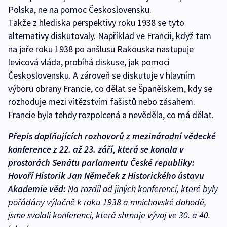
Polska, ne na pomoc Československu.
Takže z hlediska perspektivy roku 1938 se tyto
alternativy diskutovaly. Například ve Francii, když tam
na jaře roku 1938 po anšlusu Rakouska nastupuje
levicová vláda, probíhá diskuse, jak pomoci
Československu. A zároveň se diskutuje v hlavním
výboru obrany Francie, co dělat se Španělskem, kdy se
rozhoduje mezi vítězstvím fašistů nebo zásahem.
Francie byla tehdy rozpolcená a nevěděla, co má dělat.
Přepis doplňujících rozhovorů z mezinárodní vědecké
konference z 22. až 23. září, která se konala v
prostorách Senátu parlamentu České republiky:
Hovoří Historik Jan Němeček z Historického ústavu
Akademie věd:
Na rozdíl od jiných konferencí, které byly
pořádány výlučně k roku 1938 a mnichovské dohodě,
jsme svolali konferenci, která shrnuje vývoj ve
30. a
40.