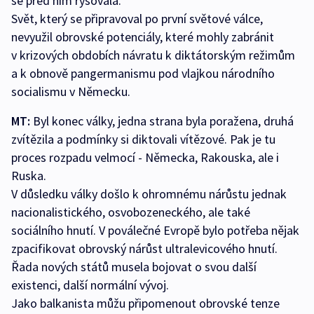
se před ním rýsovala.
Svět, který se připravoval po první světové válce,
nevyužil obrovské potenciály, které mohly zabránit
v krizových obdobích návratu k diktátorským režimům
a k obnově pangermanismu pod vlajkou národního
socialismu v Německu.
MT:
Byl konec války, jedna strana byla poražena, druhá
zvítězila a podmínky si diktovali vítězové. Pak je tu
proces rozpadu velmocí - Německa, Rakouska, ale i
Ruska.
V důsledku války došlo k ohromnému nárůstu jednak
nacionalistického, osvobozeneckého, ale také
sociálního hnutí. V poválečné Evropě bylo potřeba nějak
zpacifikovat obrovský nárůst ultralevicového hnutí.
Řada nových států musela bojovat o svou další
existenci, další normální vývoj.
Jako balkanista můžu připomenout obrovské tenze