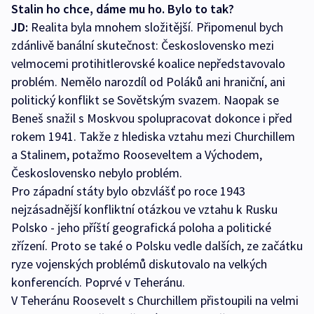
Stalin ho chce, dáme mu ho. Bylo to tak?
JD:
Realita byla mnohem složitější. Připomenul bych
zdánlivě banální skutečnost: Československo mezi
velmocemi protihitlerovské koalice nepředstavovalo
problém. Nemělo narozdíl od Poláků ani hraniční, ani
politický konflikt se Sovětským svazem. Naopak se
Beneš snažil s Moskvou spolupracovat dokonce i před
rokem 1941. Takže z hlediska vztahu mezi Churchillem
a Stalinem, potažmo Rooseveltem a Východem,
Československo nebylo problém.
Pro západní státy bylo obzvlášť po roce 1943
nejzásadnější konfliktní otázkou ve vztahu k Rusku
Polsko - jeho příští geografická poloha a politické
zřízení. Proto se také o Polsku vedle dalších, ze začátku
ryze vojenských problémů diskutovalo na velkých
konferencích. Poprvé v Teheránu.
V Teheránu Roosevelt s Churchillem přistoupili na velmi