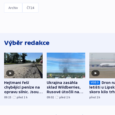
Archiv
ČT24
Výběr redakce
Hejtmani řeší
Ukrajina zasáhla
Dron n
VIDEO
chybějící peníze na
sklad Wildberries,
letišti u Lips
opravu silnic. Jsou
Rusové útočili na
skoro kilo trh
nenárokové, namítá
trh, hasiče či
indicie ukazuj
09:15
před 1
h
09:02
před 2
h
před 2
h
ministerstvo
stadion
Rusko