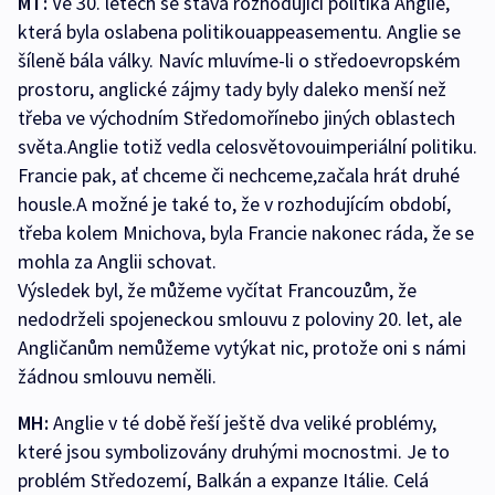
MT:
Ve 30. letech se stává rozhodující politika Anglie,
která byla oslabena politikouappeasementu. Anglie se
šíleně bála války. Navíc mluvíme-li o středoevropském
prostoru, anglické zájmy tady byly daleko menší než
třeba ve východním Středomořínebo jiných oblastech
světa.Anglie totiž vedla celosvětovouimperiální politiku.
Francie pak, ať chceme či nechceme,začala hrát druhé
housle.A možné je také to, že v rozhodujícím období,
třeba kolem Mnichova, byla Francie nakonec ráda, že se
mohla za Anglii schovat.
Výsledek byl, že můžeme vyčítat Francouzům, že
nedodrželi spojeneckou smlouvu z poloviny 20. let, ale
Angličanům nemůžeme vytýkat nic, protože oni s námi
žádnou smlouvu neměli.
MH:
Anglie v té době řeší ještě dva veliké problémy,
které jsou symbolizovány druhými mocnostmi. Je to
problém Středozemí, Balkán a expanze Itálie. Celá