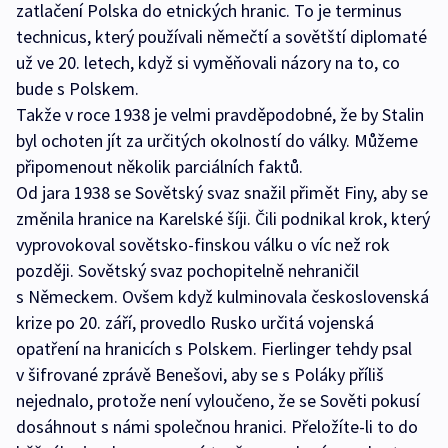
zatlačení Polska do etnických hranic. To je terminus
technicus, který používali němečtí a sovětští diplomaté
už ve 20. letech, když si vyměňovali názory na to, co
bude s Polskem.
Takže v roce 1938 je velmi pravděpodobné, že by Stalin
byl ochoten jít za určitých okolností do války. Můžeme
připomenout několik parciálních faktů.
Od jara 1938 se Sovětský svaz snažil přimět Finy, aby se
změnila hranice na Karelské šíji. Čili podnikal krok, který
vyprovokoval sovětsko-finskou válku o víc než rok
později. Sovětský svaz pochopitelně nehraničil
s Německem. Ovšem když kulminovala československá
krize po 20. září, provedlo Rusko určitá vojenská
opatření na hranicích s Polskem. Fierlinger tehdy psal
v šifrované zprávě Benešovi, aby se s Poláky příliš
nejednalo, protože není vyloučeno, že se Sověti pokusí
dosáhnout s námi společnou hranici. Přeložíte-li to do