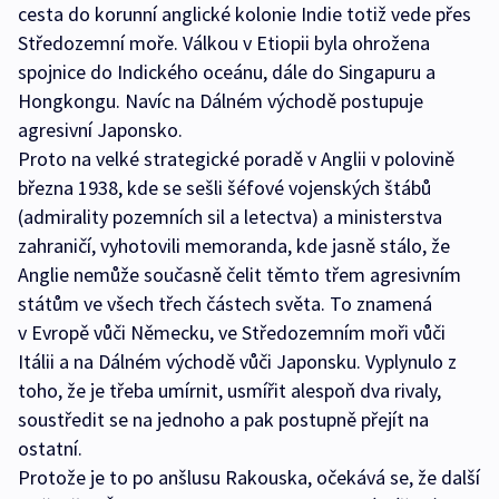
cesta do korunní anglické kolonie Indie totiž vede přes
Středozemní moře. Válkou v Etiopii byla ohrožena
spojnice do Indického oceánu, dále do Singapuru a
Hongkongu. Navíc na Dálném východě postupuje
agresivní Japonsko.
Proto na velké strategické poradě v Anglii v polovině
března 1938, kde se sešli šéfové vojenských štábů
(admirality pozemních sil a letectva) a ministerstva
zahraničí, vyhotovili memoranda, kde jasně stálo, že
Anglie nemůže současně čelit těmto třem agresivním
státům ve všech třech částech světa. To znamená
v Evropě vůči Německu, ve Středozemním moři vůči
Itálii a na Dálném východě vůči Japonsku. Vyplynulo z
toho, že je třeba umírnit, usmířit alespoň dva rivaly,
soustředit se na jednoho a pak postupně přejít na
ostatní.
Protože je to po anšlusu Rakouska, očekává se, že další