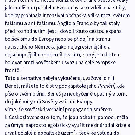
jako odlišnou paralelu: Evropa by se rozdělila na státy,
kde by probíhala intenzivní občanská válka mezi světem
fašismu a antifašismu. Anglie a Francie by tak stály
před rozhodnutím, jestli dovolí touto cestou expanzi
bolševismu do Evropy nebo se přidají na stranu
nacistického Německa jako nejagresivnějšího a
nejschopnějšího moderního státu, který je ochoten
bojovat proti Sovětskému svazu na celé evropské
frontě.
Tato alternativa nebyla vyloučena, uvažoval o ní i
Beneš, můžete to číst v podkapitole jeho
Pamětí
, kde
píše o svém plánu. Beneš je neobyčejně opatrný v tom,
do jaké míry má Sověty zvát do Evropy.
Víme, že sovětská verbální propaganda směrem
k Československu o tom, že jsou ochotni pomoci, měla
za úmysl naprosto egoisticky využít mezinárodní krize a
urvat polské a pobaltské území - tedy ke vstupu do