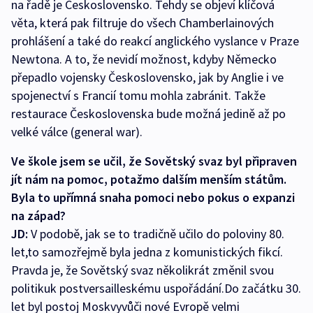
na řadě je Československo. Tehdy se objeví klíčová
věta, která pak filtruje do všech Chamberlainových
prohlášení a také do reakcí anglického vyslance v Praze
Newtona. A to, že nevidí možnost, kdyby Německo
přepadlo vojensky Československo, jak by Anglie i ve
spojenectví s Francií tomu mohla zabránit. Takže
restaurace Československa bude možná jedině až po
velké válce (general war).
Ve škole jsem se učil, že Sovětský svaz byl připraven
jít nám na pomoc, potažmo dalším menším státům.
Byla to upřímná snaha pomoci nebo pokus o expanzi
na západ?
JD:
V podobě, jak se to tradičně učilo do poloviny 80.
let,to samozřejmě byla jedna z komunistických fikcí.
Pravda je, že Sovětský svaz několikrát změnil svou
politikuk postversailleskému uspořádání.Do začátku 30.
let byl postoj Moskvyvůči nové Evropě velmi