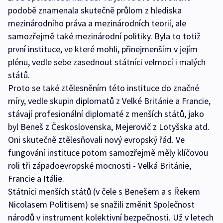
podobě znamenala skutečně průlom z hlediska
mezinárodního práva a mezinárodních teorií, ale
samozřejmě také mezinárodní politiky. Byla to totiž
první instituce, ve které mohli, přinejmenším v jejím
plénu, vedle sebe zasednout státníci velmocí i malých
států.
Proto se také ztělesněním této instituce do značné
míry, vedle skupin diplomatů z Velké Británie a Francie,
stávají profesionální diplomaté z menších států, jako
byl Beneš z Československa, Mejerovič z Lotyšska atd.
Oni skutečně ztělesňovali nový evropský řád. Ve
fungování instituce potom samozřejmě měly klíčovou
roli tři západoevropské mocnosti - Velká Británie,
Francie a Itálie.
Státníci menších států (v čele s Benešem a s Řekem
Nicolasem Politisem) se snažili změnit Společnost
národů v instrument kolektivní bezpečnosti. Už v letech