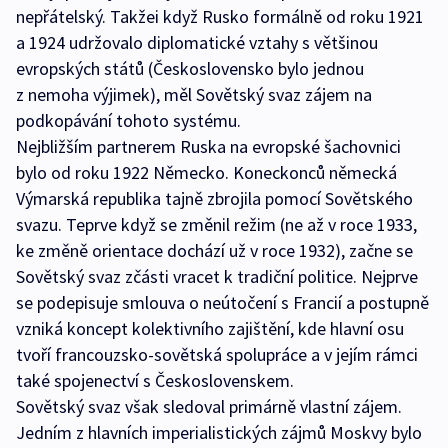
nepřátelský. Takžei když Rusko formálně od roku 1921
a 1924 udržovalo diplomatické vztahy s většinou
evropských států (Československo bylo jednou
z nemoha výjimek), měl Sovětský svaz zájem na
podkopávání tohoto systému.
Nejbližším partnerem Ruska na evropské šachovnici
bylo od roku 1922 Německo. Koneckonců německá
Výmarská republika tajně zbrojila pomocí Sovětského
svazu. Teprve když se změnil režim (ne až v roce 1933,
ke změně orientace dochází už v roce 1932), začne se
Sovětský svaz zčásti vracet k tradiční politice. Nejprve
se podepisuje smlouva o neútočení s Francií a postupně
vzniká koncept kolektivního zajištění, kde hlavní osu
tvoří francouzsko-sovětská spolupráce a v jejím rámci
také spojenectví s Československem.
Sovětský svaz však sledoval primárně vlastní zájem.
Jedním z hlavních imperialistických zájmů Moskvy bylo