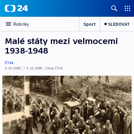
Sport
SLEDOVAT
Rubriky
Malé státy mezi velmocemi
1938-1948
ČT24
9. 10. 2008
9. 10. 2008
|
Zdroj:
ČT24