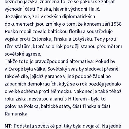
běžného jazyka, znamená to, že se pokusí se zabrat
východní části Polska, hlavně východní Halič.
Je zajímavé, že i v českých diplomatických
dokumentech jsou zmínky o tom, že koncem září 1938
Rusko mobilizovalo baltickou flotilu a soustřeďuje
vojska proti Estonsku, Finsku a Lotyšsku. Tedy proti
těm státům, které se o rok později stanou předmětem
sovětské agrese.
Takže toto je pravděpodobná alternativa: Pokud by
v Evropě byla válka, Sovětský svaz by sledoval přesně
takové cíle, jejichž garance v jiné podobě žádal po
západních demokraciích, když se o rok později jednalo
o velké schéma proti Německu. Nakonec je také téhož
roku získal nesvatou aliancí s Hitlerem - byla to
polovina Polska, baltické státy, část Finska a část
Rumunska.
MT:
Podstata sovětské politiky byla dvojaká. Na jedné