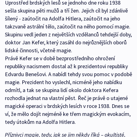
Uprostřed brdských lesů se jednoho dne roku 1938
sešla skupina pěti mužů a tří žen. Jejich cíl byl zdánlivě
šílený - zaútočit na Adolfa Hitlera, zaútočit na jeho
takzvaně astrální tělo, zaútočit na něho pomocí magie.
Skupinu vedl jeden z největších vzdělanců tehdejší doby,
doktor Jan Kefer, který zasáhl do nejrůznějších oborů
lidské činnosti, včetně magie.
Právě Kefer se v době bezprostředního ohrožení
republiky nacismem dostal až k prezidentovi republiky
Edvardu Benešovi. A nabídl tehdy svou pomoc v podobě
magie. Prezident ho vyslechl, nicméně jeho nabídku
odmítl, a tak se skupina lidí okolo doktora Kefera
rozhodla jednat na vlastní pěst. Řeč je právě o utajené
magické operaci v brdských lesích v roce 1938. Dnes se
ví, že mělo dojít nejméně ke třem magickým evokacím,
tedy útokům na Adolfa Hitlera.
Příznivci magie, tedy, jak se jim někdy říká – okultisté,