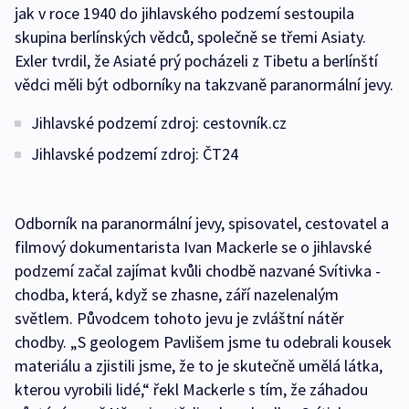
jak v roce 1940 do jihlavského podzemí sestoupila
skupina berlínských vědců, společně se třemi Asiaty.
Exler tvrdil, že Asiaté prý pocházeli z Tibetu a berlínští
vědci měli být odborníky na takzvaně paranormální jevy.
Jihlavské podzemí zdroj: cestovník.cz
Jihlavské podzemí zdroj: ČT24
Odborník na paranormální jevy, spisovatel, cestovatel a
filmový dokumentarista Ivan Mackerle se o jihlavské
podzemí začal zajímat kvůli chodbě nazvané Svítivka -
chodba, která, když se zhasne, září nazelenalým
světlem. Původcem tohoto jevu je zvláštní nátěr
chodby. „S geologem Pavlišem jsme tu odebrali kousek
materiálu a zjistili jsme, že to je skutečně umělá látka,
kterou vyrobili lidé,“ řekl Mackerle s tím, že záhadou