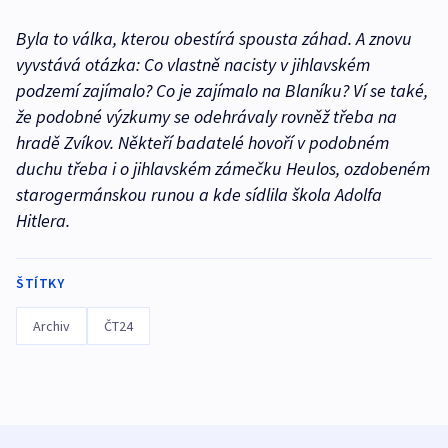
Byla to válka, kterou obestírá spousta záhad. A znovu
vyvstává otázka: Co vlastně nacisty v jihlavském
podzemí zajímalo? Co je zajímalo na Blaníku? Ví se také,
že podobné výzkumy se odehrávaly rovněž třeba na
hradě Zvíkov. Někteří badatelé hovoří v podobném
duchu třeba i o jihlavském zámečku Heulos, ozdobeném
starogermánskou runou a kde sídlila škola Adolfa
Hitlera.
ŠTÍTKY
Archiv
ČT24