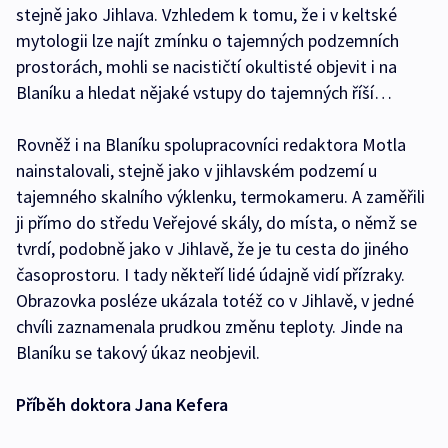
stejně jako Jihlava. Vzhledem k tomu, že i v keltské
mytologii lze najít zmínku o tajemných podzemních
prostorách, mohli se nacističtí okultisté objevit i na
Blaníku a hledat nějaké vstupy do tajemných říší…
Rovněž i na Blaníku spolupracovníci redaktora Motla
nainstalovali, stejně jako v jihlavském podzemí u
tajemného skalního výklenku, termokameru. A zaměřili
ji přímo do středu Veřejové skály, do místa, o němž se
tvrdí, podobně jako v Jihlavě, že je tu cesta do jiného
časoprostoru. I tady někteří lidé údajně vidí přízraky.
Obrazovka posléze ukázala totéž co v Jihlavě, v jedné
chvíli zaznamenala prudkou změnu teploty. Jinde na
Blaníku se takový úkaz neobjevil.
Příběh doktora Jana Kefera