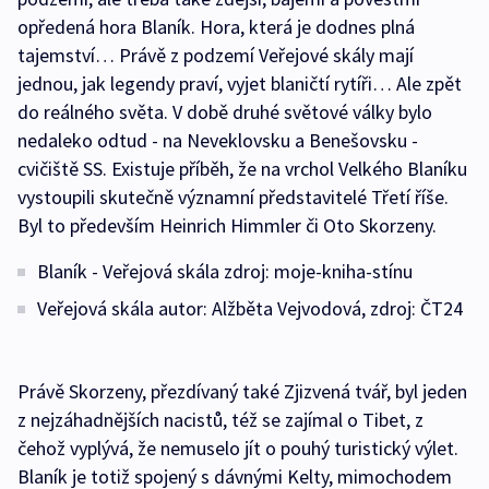
opředená hora Blaník. Hora, která je dodnes plná
tajemství… Právě z podzemí Veřejové skály mají
jednou, jak legendy praví, vyjet blaničtí rytíři… Ale zpět
do reálného světa. V době druhé světové války bylo
nedaleko odtud - na Neveklovsku a Benešovsku -
cvičiště SS. Existuje příběh, že na vrchol Velkého Blaníku
vystoupili skutečně významní představitelé Třetí říše.
Byl to především Heinrich Himmler či Oto Skorzeny.
Blaník - Veřejová skála zdroj: moje-kniha-stínu
Veřejová skála autor: Alžběta Vejvodová, zdroj: ČT24
Právě Skorzeny, přezdívaný také Zjizvená tvář, byl jeden
z nejzáhadnějších nacistů, též se zajímal o Tibet, z
čehož vyplývá, že nemuselo jít o pouhý turistický výlet.
Blaník je totiž spojený s dávnými Kelty, mimochodem