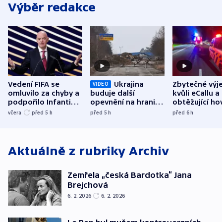
Výběr redakce
Vedení FIFA se
Ukrajina
Zbytečné výj
VIDEO
omluvilo za chyby a
buduje další
kvůli eCallu a
podpořilo Infantina.
opevnění na hranici
obtěžující ho
UEFA trvá na
s Běloruskem
zdržují záchr
včera
před 5
h
před 5
h
před 6
h
bojkotu
Aktuálně z rubriky
Archiv
Zemřela „česká Bardotka“ Jana
Brejchová
6. 2. 2026
6. 2. 2026