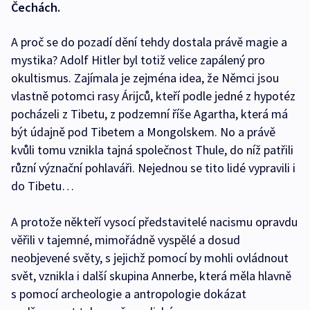
Čechách.
A proč se do pozadí dění tehdy dostala právě magie a
mystika? Adolf Hitler byl totiž velice zapálený pro
okultismus. Zajímala je zejména idea, že Němci jsou
vlastně potomci rasy Árijců, kteří podle jedné z hypotéz
pocházeli z Tibetu, z podzemní říše Agartha, která má
být údajně pod Tibetem a Mongolskem. No a právě
kvůli tomu vznikla tajná společnost Thule, do níž patřili
různí význační pohlaváři. Nejednou se tito lidé vypravili i
do Tibetu…
A protože někteří vysocí představitelé nacismu opravdu
věřili v tajemné, mimořádně vyspělé a dosud
neobjevené světy, s jejichž pomocí by mohli ovládnout
svět, vznikla i další skupina Annerbe, která měla hlavně
s pomocí archeologie a antropologie dokázat