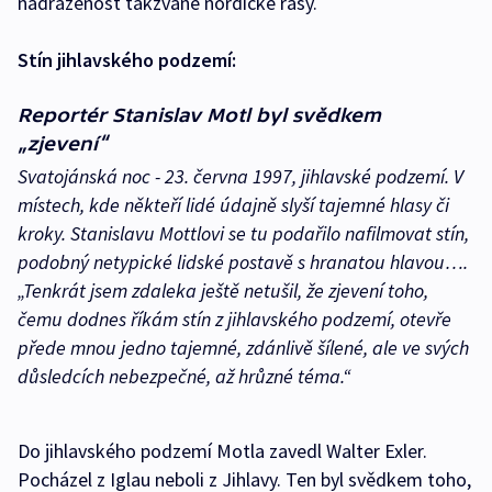
nadřazenost takzvaně nordické rasy.
Stín jihlavského podzemí:
Reportér Stanislav Motl byl svědkem
„zjevení“
Svatojánská noc - 23. června 1997, jihlavské podzemí. V
místech, kde někteří lidé údajně slyší tajemné hlasy či
kroky. Stanislavu Mottlovi se tu podařilo nafilmovat stín,
podobný netypické lidské postavě s hranatou hlavou….
„Tenkrát jsem zdaleka ještě netušil, že zjevení toho,
čemu dodnes říkám stín z jihlavského podzemí, otevře
přede mnou jedno tajemné, zdánlivě šílené, ale ve svých
důsledcích nebezpečné, až hrůzné téma.“
Do jihlavského podzemí Motla zavedl Walter Exler.
Pocházel z Iglau neboli z Jihlavy. Ten byl svědkem toho,