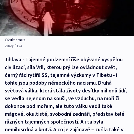
Okultismus
Zdroj:
ČT24
Jihlava - Tajemné podzemní říše obývané vyspělou
civilizací, síla Vril, kterou prý lze ovládnout svět,
černý řád rytířů SS, tajemné výzkumy v Tibetu - i
tohle jsou podoby německého nacismu. Druhá
světová válka, která stála životy desítky milionů lidí,
se vedla nejenom na souši, ve vzduchu, na moři či
dokonce pod mořem, ale tuto válku vedli také
mágové, okultisté, svobodní zednáři, představitelé
různých tajemných společností. A i ta byla
nemilosrdná a krutá. A co je zajímavé – zuřila také v