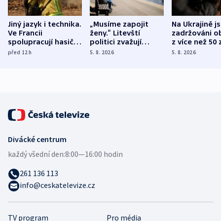
Jiný jazyk i technika.
„Musíme zapojit
Na Ukrajině j
Ve Francii
ženy.“ Litevští
zadržováni o
spolupracují hasiči z
politici zvažují
z více než 50 
různých zemí
dohodu o
Bojovali na s
před 12
h
5. 8. 2026
5. 8. 2026
demografii
Ruska
Divácké centrum
každý všední den:
8:00—16:00 hodin
261 136 113
info@ceskatelevize.cz
TV program
Pro média