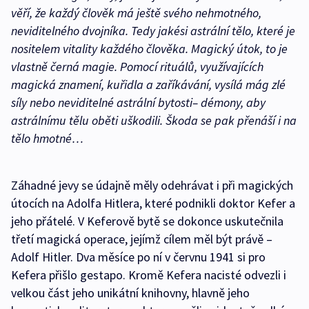
věří, že každý člověk má ještě svého nehmotného,
neviditelného dvojníka. Tedy jakési astrální tělo, které je
nositelem vitality každého člověka. Magický útok, to je
vlastně černá magie. Pomocí rituálů, využívajících
magická znamení, kuřidla a zaříkávání, vysílá mág zlé
síly nebo neviditelné astrální bytosti– démony, aby
astrálnímu tělu oběti uškodili. Škoda se pak přenáší i na
tělo hmotné…
Záhadné jevy se údajně měly odehrávat i při magických
útocích na Adolfa Hitlera, které podnikli doktor Kefer a
jeho přátelé. V Keferově bytě se dokonce uskutečnila
třetí magická operace, jejímž cílem měl být právě –
Adolf Hitler. Dva měsíce po ní v červnu 1941 si pro
Kefera přišlo gestapo. Kromě Kefera nacisté odvezli i
velkou část jeho unikátní knihovny, hlavně jeho