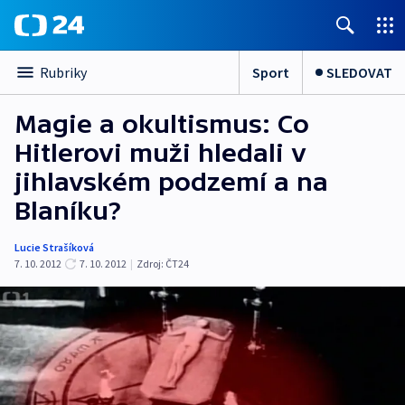
Sport
SLEDOVAT
Rubriky
Magie a okultismus: Co
Hitlerovi muži hledali v
jihlavském podzemí a na
Blaníku?
Lucie Strašíková
7. 10. 2012
7. 10. 2012
|
Zdroj:
ČT24