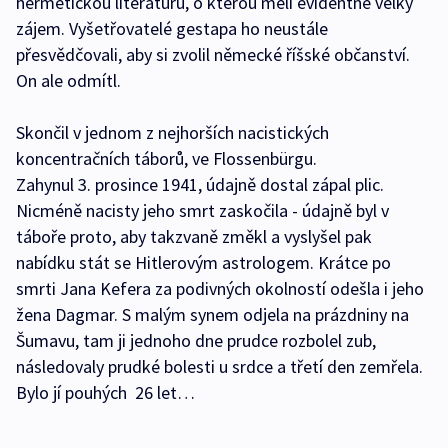
hermetickou literaturu, o kterou měli evidentně velký
zájem. Vyšetřovatelé gestapa ho neustále
přesvědčovali, aby si zvolil německé říšské občanství.
On ale odmítl.
Skončil v jednom z nejhorších nacistických
koncentračních táborů, ve Flossenbürgu.
Zahynul 3. prosince 1941, údajně dostal zápal plic.
Nicméně nacisty jeho smrt zaskočila - údajně byl v
táboře proto, aby takzvaně změkl a vyslyšel pak
nabídku stát se Hitlerovým astrologem. Krátce po
smrti Jana Kefera za podivných okolností odešla i jeho
žena Dagmar. S malým synem odjela na prázdniny na
Šumavu, tam ji jednoho dne prudce rozbolel zub,
následovaly prudké bolesti u srdce a třetí den zemřela.
Bylo jí pouhých 26 let…