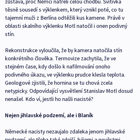
zůstává, proč Němci natřeli celou chodbu. Svítivka
těsně sousedí s výklenkem, který vznikl poté, co tu
tajemní muži z Berlína odtěžili kus kamene. Právě v
oblasti skalního výklenku Motl natočil i onen podivný
stín.
Rekonstrukce vyloučila, že by kamera natočila stín
konkrétního člověka. Termovize zachytila, že ve
stejném čase, kdy došlo k nafilmování onoho
podivného úkazu, ve výklenku prudce klesla teplota.
Geologové zjistili, že hornina se tu chová zcela
netypicky. Odpovídající vysvětlení Stanislav Motl dosud
nenašel. Kdo ví, jestli ho našli nacisté?
Nejen jihlavské podzemí, ale i Blaník
Německé nacisty nezaujalo zdaleka jenom jihlavské
podzemí, ale třeba také zdejší, bájemi a pověstmi