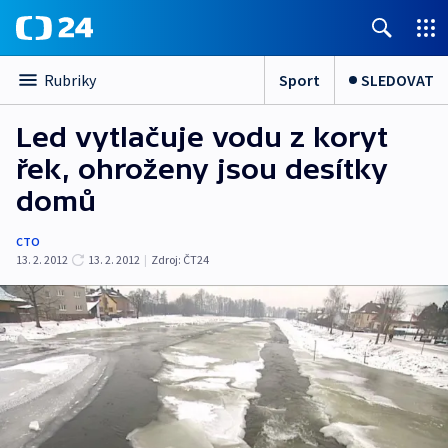
Sport
SLEDOVAT
Rubriky
Led vytlačuje vodu z koryt
řek, ohroženy jsou desítky
domů
CTO
13. 2. 2012
13. 2. 2012
|
Zdroj:
ČT24