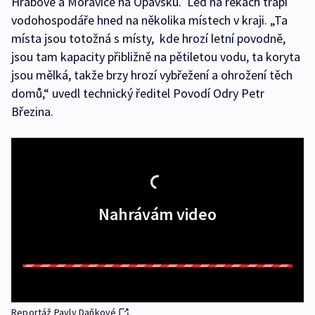
Hrabové a Moravice na Opavsku. Led na řekách trápí
vodohospodáře hned na několika místech v kraji. „Ta
místa jsou totožná s místy, kde hrozí letní povodně,
jsou tam kapacity přibližně na pětiletou vodu, ta koryta
jsou mělká, takže brzy hrozí vybřežení a ohrožení těch
domů,“ uvedl technický ředitel Povodí Odry Petr
Březina.
Nahrávám video
Reportáž Pavly Daňkové