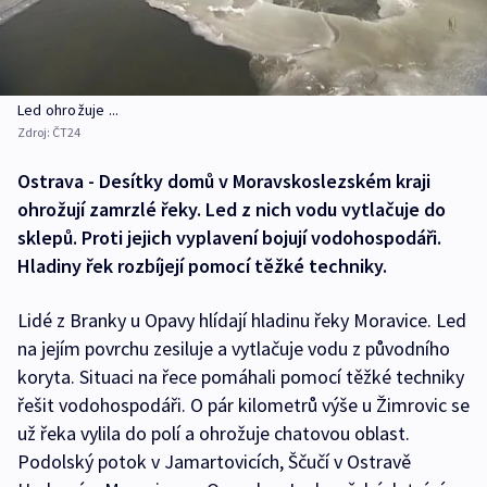
Led ohrožuje ...
Zdroj:
ČT24
Ostrava - Desítky domů v Moravskoslezském kraji
ohrožují zamrzlé řeky. Led z nich vodu vytlačuje do
sklepů. Proti jejich vyplavení bojují vodohospodáři.
Hladiny řek rozbíjejí pomocí těžké techniky.
Lidé z Branky u Opavy hlídají hladinu řeky Moravice. Led
na jejím povrchu zesiluje a vytlačuje vodu z původního
koryta. Situaci na řece pomáhali pomocí těžké techniky
řešit vodohospodáři. O pár kilometrů výše u Žimrovic se
už řeka vylila do polí a ohrožuje chatovou oblast.
Podolský potok v Jamartovicích, Ščučí v Ostravě