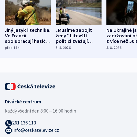
Jiný jazyk i technika.
„Musíme zapojit
Na Ukrajině j
Ve Francii
ženy.“ Litevští
zadržováni o
spolupracují hasiči z
politici zvažují
z více než 50 
různých zemí
dohodu o
Bojovali na s
před 14
h
5. 8. 2026
5. 8. 2026
demografii
Ruska
Divácké centrum
každý všední den:
8:00—16:00 hodin
261 136 113
info@ceskatelevize.cz