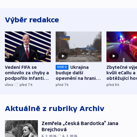
Výběr redakce
Vedení FIFA se
Ukrajina
Zbytečné výj
VIDEO
omluvilo za chyby a
buduje další
kvůli eCallu a
podpořilo Infantina.
opevnění na hranici
obtěžující ho
UEFA trvá na
s Běloruskem
zdržují záchr
včera
před 7
h
před 7
h
před 8
h
bojkotu
Aktuálně z rubriky
Archiv
Zemřela „česká Bardotka“ Jana
Brejchová
6. 2. 2026
6. 2. 2026