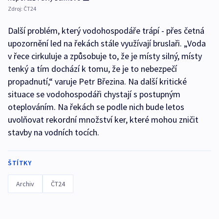
Zdroj:
ČT24
Další problém, který vodohospodáře trápí - přes četná
upozornění led na řekách stále využívají bruslaři. „Voda
v řece cirkuluje a způsobuje to, že je místy silný, místy
tenký a tím dochází k tomu, že je to nebezpečí
propadnutí,“ varuje Petr Březina. Na další kritické
situace se vodohospodáři chystají s postupným
oteplováním. Na řekách se podle nich bude letos
uvolňovat rekordní množství ker, které mohou zničit
stavby na vodních tocích.
ŠTÍTKY
Archiv
ČT24