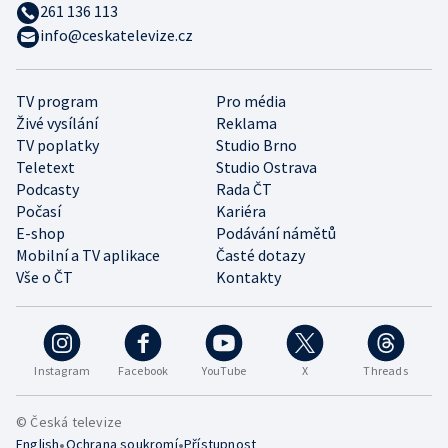
261 136 113
info@ceskatelevize.cz
TV program
Pro média
Živé vysílání
Reklama
TV poplatky
Studio Brno
Teletext
Studio Ostrava
Podcasty
Rada ČT
Počasí
Kariéra
E-shop
Podávání námětů
Mobilní a TV aplikace
Časté dotazy
Vše o ČT
Kontakty
Instagram
Facebook
YouTube
X
Threads
© Česká televize
•
•
English
Ochrana soukromí
Přístupnost