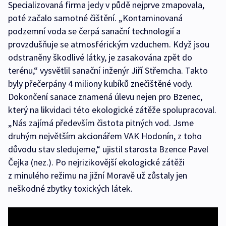
Specializovaná firma jedy v půdě nejprve zmapovala,
poté začalo samotné čištění. „Kontaminovaná
podzemní voda se čerpá sanační technologií a
provzdušňuje se atmosférickým vzduchem. Když jsou
odstraněny škodlivé látky, je zasakována zpět do
terénu,“ vysvětlil sanační inženýr Jiří Střemcha. Takto
byly přečerpány 4 miliony kubíků znečištěné vody.
Dokončení sanace znamená úlevu nejen pro Bzenec,
který na likvidaci této ekologické zátěže spolupracoval.
„Nás zajímá především čistota pitných vod. Jsme
druhým největším akcionářem VAK Hodonín, z toho
důvodu stav sledujeme,“ ujistil starosta Bzence Pavel
Čejka (nez.). Po nejrizikovější ekologické zátěži
z minulého režimu na jižní Moravě už zůstaly jen
neškodné zbytky toxických látek.