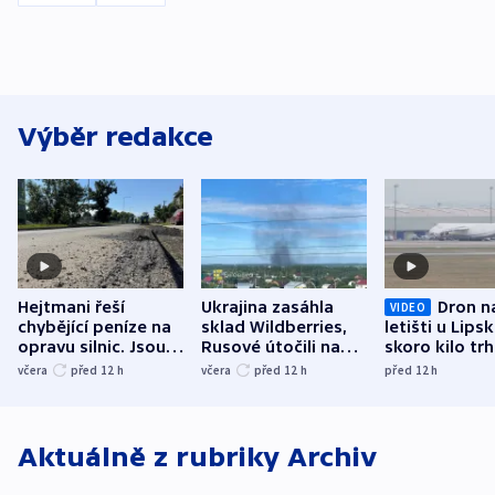
Výběr redakce
Hejtmani řeší
Ukrajina zasáhla
Dron n
VIDEO
chybějící peníze na
sklad Wildberries,
letišti u Lips
opravu silnic. Jsou
Rusové útočili na
skoro kilo trh
nenárokové, namítá
trh, hasiče či
indicie ukazuj
včera
před 12
h
včera
před 12
h
před 12
h
ministerstvo
stadion
Rusko
Aktuálně z rubriky
Archiv