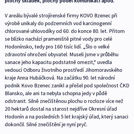
plochy skládek, plochy podél komunikací apod.
V areálu bývalé strojírenské firmy KOVO Bzenec při
výrobě unikaly do podzemních vod karcinogenní
chlorované uhlovodíky od 60. do konce 80. let. Přitom
se blízko nachází prameniště pitné vody pro celé
Hodonínsko, tedy pro 160 tisíc lidí. „Šlo o velké
zdravotní ohrožení obyvatel. Museli jsme v průběhu
sanace jeho kapacitu podstatně omezit,“ uvedla
vedoucí Odboru životního prostředí Jihomoravského
kraje Anna Hubáčková. Na začátku 90. let národní
podnik Kovo Bzenec zanikl a přešel pod společnost ČKD
Blansko, ale ani ta nebyla schopna jedy v půdě
odstranit. Silně znečištěnou plochu o rozloze více než
20 hektarů dostal na starost nejdříve Okresní úřad
Hodonín a na posledních 5 let krajský úřad, který sanaci
dokončil. Silné znečištění je nyní pryč.