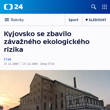
Sport
SLEDOVAT
Rubriky
Kyjovsko se zbavilo
závažného ekologického
rizika
ČT24
27. 12. 2009
27. 12. 2009
|
Zdroj:
ČT24