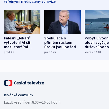
veřejnými médii, členy Eurovize.
Falešní „lékaři“
Spekulace o
Pobyt u vodn
vytvoření AI šíří
přímém ruském
ploch zvyšuje
mezi staršími
útoku jsou pošetilé,
duševní poho
Poláky nebezpečné
míní estonský
ukázala
před 2
h
před 15
h
včera v 07:30
zdravotní rady
bezpečnostní
mezinárodní 
expert
Divácké centrum
každý všední den:
8:00—16:00 hodin