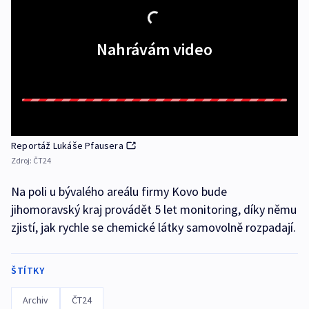
Nahrávám video
Reportáž Lukáše Pfausera
Zdroj:
ČT24
Na poli u bývalého areálu firmy Kovo bude
jihomoravský kraj provádět 5 let monitoring, díky němu
zjistí, jak rychle se chemické látky samovolně rozpadají.
ŠTÍTKY
Archiv
ČT24