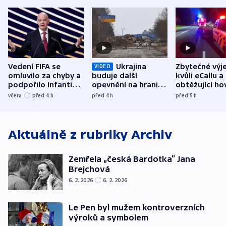
Vedení FIFA se
Ukrajina
Zbytečné výj
VIDEO
omluvilo za chyby a
buduje další
kvůli eCallu a
podpořilo Infantina.
opevnění na hranici
obtěžující ho
UEFA trvá na
s Běloruskem
zdržují záchr
včera
před 4
h
před 4
h
před 5
h
bojkotu
Aktuálně z rubriky
Archiv
Zemřela „česká Bardotka“ Jana
Brejchová
6. 2. 2026
6. 2. 2026
Le Pen byl mužem kontroverzních
výroků a symbolem