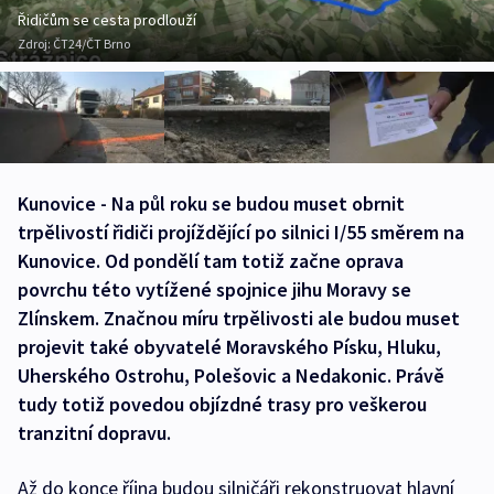
Řidičům se cesta prodlouží
Zdroj:
ČT24/ČT Brno
Kunovice - Na půl roku se budou muset obrnit
trpělivostí řidiči projíždějící po silnici I/55 směrem na
Kunovice. Od pondělí tam totiž začne oprava
povrchu této vytížené spojnice jihu Moravy se
Zlínskem. Značnou míru trpělivosti ale budou muset
projevit také obyvatelé Moravského Písku, Hluku,
Uherského Ostrohu, Polešovic a Nedakonic. Právě
tudy totiž povedou objízdné trasy pro veškerou
tranzitní dopravu.
Až do konce října budou silničáři rekonstruovat hlavní