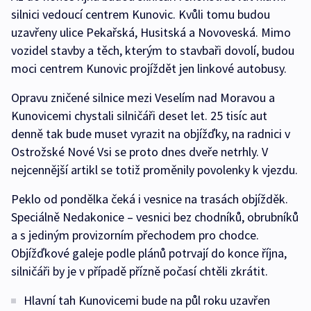
silnici vedoucí centrem Kunovic. Kvůli tomu budou
uzavřeny ulice Pekařská, Husitská a Novoveská. Mimo
vozidel stavby a těch, kterým to stavbaři dovolí, budou
moci centrem Kunovic projíždět jen linkové autobusy.
Opravu zničené silnice mezi Veselím nad Moravou a
Kunovicemi chystali silničáři deset let. 25 tisíc aut
denně tak bude muset vyrazit na objížďky, na radnici v
Ostrožské Nové Vsi se proto dnes dveře netrhly. V
nejcennější artikl se totiž proměnily povolenky k vjezdu.
Peklo od pondělka čeká i vesnice na trasách objížděk.
Speciálně Nedakonice – vesnici bez chodníků, obrubníků
a s jediným provizorním přechodem pro chodce.
Objížďkové galeje podle plánů potrvají do konce října,
silničáři by je v případě přízně počasí chtěli zkrátit.
Hlavní tah Kunovicemi bude na půl roku uzavřen