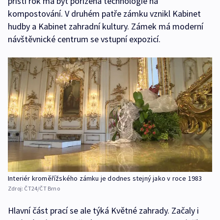
příští rok má být pořízena technologie na
kompostování. V druhém patře zámku vznikl Kabinet
hudby a Kabinet zahradní kultury. Zámek má moderní
návštěvnické centrum se vstupní expozicí.
Interiér kroměřížského zámku je dodnes stejný jako v roce 1983
Zdroj:
ČT24/ČT Brno
Hlavní část prací se ale týká Květné zahrady. Začaly i