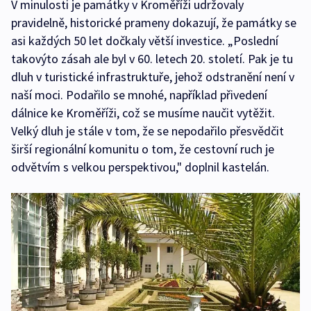
V minulosti je památky v Kroměříži udržovaly
pravidelně, historické prameny dokazují, že památky se
asi každých 50 let dočkaly větší investice. „Poslední
takovýto zásah ale byl v 60. letech 20. století. Pak je tu
dluh v turistické infrastruktuře, jehož odstranění není v
naší moci. Podařilo se mnohé, například přivedení
dálnice ke Kroměříži, což se musíme naučit vytěžit.
Velký dluh je stále v tom, že se nepodařilo přesvědčit
širší regionální komunitu o tom, že cestovní ruch je
odvětvím s velkou perspektivou," doplnil kastelán.