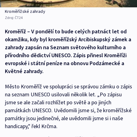
Kroměřížské zahrady
Zdroj:
ČT24
Kroměříž – V pondělí to bude celých patnáct let od
okamžiku, kdy byl kroměřížský Arcibiskupský zámek a
zahrady zapsán na Seznam světového kulturního a
přírodního dědictví UNESCO. Zápis přinesl Kroměříži
evropské i státní peníze na obnovu Podzámecké a
Květné zahrady.
Město Kroměříž ve spolupráci se správou zámku o zápis
na seznam UNESCO usilovali několik let. „Po zápisu
jsme se ale začali rozhlížet po světě a po jiných
památkách UNESCO. Uvědomili jsme si, že kroměřížské
památky jsou jedinečné, ale uvědomili jsme si i naše
handicapy," řekl Krčma.