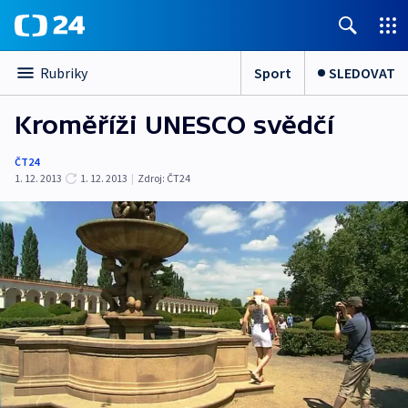
Sport
SLEDOVAT
Rubriky
Kroměříži UNESCO svědčí
ČT24
1. 12. 2013
1. 12. 2013
|
Zdroj:
ČT24