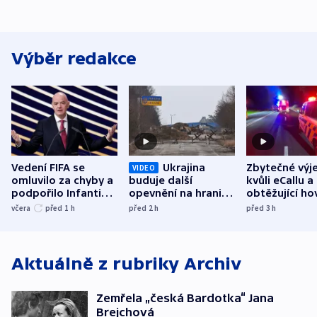
Výběr redakce
Vedení FIFA se
Ukrajina
Zbytečné výj
VIDEO
omluvilo za chyby a
buduje další
kvůli eCallu a
podpořilo Infantina.
opevnění na hranici
obtěžující ho
UEFA trvá na
s Běloruskem
zdržují záchr
včera
před 1
h
před 2
h
před 3
h
bojkotu
Aktuálně z rubriky
Archiv
Zemřela „česká Bardotka“ Jana
Brejchová