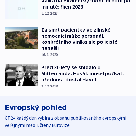
Válka na Blízkém východě minutu po
minutě: říjen 2023
1. 12. 2023
Za smrt pacientky ve zlínské
nemocnici může personál,
konkrétního viníka ale policisté
nenašli
16. 1. 2020
Před 30 lety se snídalo u
Mitterranda. Husák musel počkat,
přednost dostal Havel
9. 12. 2018
Evropský pohled
ČT24 každý den vybírá z obsahu publikovaného evropskými
veřejnými médii, členy Eurovize.