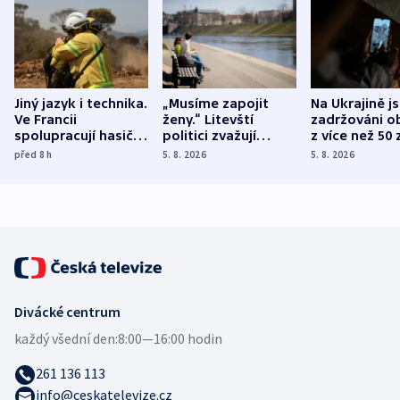
Jiný jazyk i technika.
„Musíme zapojit
Na Ukrajině j
Ve Francii
ženy.“ Litevští
zadržováni o
spolupracují hasiči z
politici zvažují
z více než 50 
různých zemí
dohodu o
Bojovali na s
před 8
h
5. 8. 2026
5. 8. 2026
demografii
Ruska
Divácké centrum
každý všední den:
8:00—16:00 hodin
261 136 113
info@ceskatelevize.cz