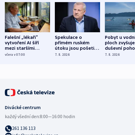
Falešní „lékaři“
Spekulace o
Pobyt u vodn
vytvoření AI šíří
přímém ruském
ploch zvyšuje
mezi staršími
útoku jsou pošetilé,
duševní poho
Poláky nebezpečné
míní estonský
ukázala
včera v 07:00
7. 8. 2026
7. 8. 2026
zdravotní rady
bezpečnostní
mezinárodní 
expert
Divácké centrum
každý všední den:
8:00—16:00 hodin
261 136 113