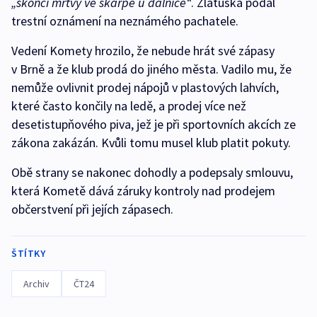
„skončí mrtvý ve škarpě u dálnice“
. Zlatuška podal
trestní oznámení na neznámého pachatele.
Vedení Komety hrozilo, že nebude hrát své zápasy
v Brně a že klub prodá do jiného města. Vadilo mu, že
nemůže ovlivnit prodej nápojů v plastových lahvích,
které často končily na ledě, a prodej více než
desetistupňového piva, jež je při sportovních akcích ze
zákona zakázán. Kvůli tomu musel klub platit pokuty.
Obě strany se nakonec dohodly a podepsaly smlouvu,
která Kometě dává záruky kontroly nad prodejem
občerstvení při jejích zápasech.
ŠTÍTKY
Archiv
ČT24