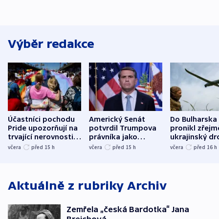
Výběr redakce
Účastníci pochodu
Americký Senát
Do Bulharska
Pride upozorňují na
potvrdil Trumpova
pronikl zřejm
trvající nerovnosti i
právníka jako
ukrajinský dr
společenskou
ministra
explodoval k
včera
před 15
h
včera
před 15
h
včera
před 16
h
atmosféru
spravedlnosti
od plynovod
Aktuálně z rubriky
Archiv
Zemřela „česká Bardotka“ Jana