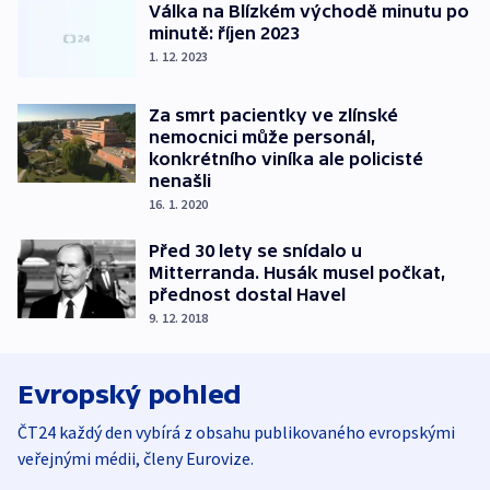
Válka na Blízkém východě minutu po
minutě: říjen 2023
1. 12. 2023
Za smrt pacientky ve zlínské
nemocnici může personál,
konkrétního viníka ale policisté
nenašli
16. 1. 2020
Před 30 lety se snídalo u
Mitterranda. Husák musel počkat,
přednost dostal Havel
9. 12. 2018
Evropský pohled
ČT24 každý den vybírá z obsahu publikovaného evropskými
veřejnými médii, členy Eurovize.