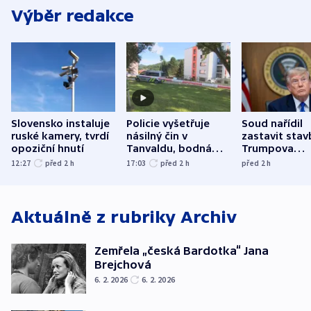
Výběr redakce
Slovensko instaluje
Policie vyšetřuje
Soud nařídil
ruské kamery, tvrdí
násilný čin v
zastavit stav
opoziční hnutí
Tanvaldu, bodná
Trumpova
zranění při něm
tanečního sá
12:27
před 2
h
17:03
před 2
h
před 2
h
utrpěli tři lidé
Aktuálně z rubriky
Archiv
Zemřela „česká Bardotka“ Jana
Brejchová
6. 2. 2026
6. 2. 2026