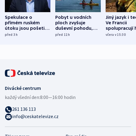
Spekulace o
Pobyt u vodních
Jiný jazyk i t
přímém ruském
ploch zvyšuje
Ve Francii
útoku jsou pošetilé,
duševní pohodu,
spolupracují h
míní estonský
ukázala
různých zemí
před 3
h
před 12
h
včera v 15:30
bezpečnostní
mezinárodní studie
expert
Divácké centrum
každý všední den:
8:00—16:00 hodin
261 136 113
info@ceskatelevize.cz