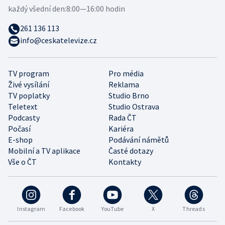
každý všední den:
8:00—16:00 hodin
261 136 113
info@ceskatelevize.cz
TV program
Pro média
Živé vysílání
Reklama
TV poplatky
Studio Brno
Teletext
Studio Ostrava
Podcasty
Rada ČT
Počasí
Kariéra
E-shop
Podávání námětů
Mobilní a TV aplikace
Časté dotazy
Vše o ČT
Kontakty
Instagram
Facebook
YouTube
X
Threads