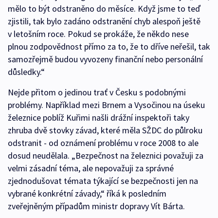
mělo to být odstraněno do měsíce. Když jsme to teď
zjistili, tak bylo zadáno odstranění chyb alespoň ještě
v letošním roce. Pokud se prokáže, že někdo nese
plnou zodpovědnost přímo za to, že to dříve neřešil, tak
samozřejmě budou vyvozeny finanční nebo personální
důsledky.“
Nejde přitom o jedinou trať v Česku s podobnými
problémy. Například mezi Brnem a Vysočinou na úseku
železnice poblíž Kuřimi našli drážní inspektoři taky
zhruba dvě stovky závad, které měla SŽDC do půlroku
odstranit - od oznámení problému v roce 2008 to ale
dosud neudělala. „Bezpečnost na železnici považuji za
velmi zásadní téma, ale nepovažuji za správné
zjednodušovat témata týkající se bezpečnosti jen na
vybrané konkrétní závady,“ říká k posledním
zveřejněným případům ministr dopravy Vít Bárta.