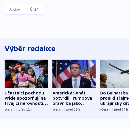
Archiv
ČT24
Výběr redakce
Účastníci pochodu
Americký Senát
Do Bulharska
Pride upozorňují na
potvrdil Trumpova
pronikl zřejm
trvající nerovnosti i
právníka jako
ukrajinský dr
společenskou
ministra
explodoval k
včera
před 12
h
včera
před 13
h
včera
před 14
h
atmosféru
spravedlnosti
od plynovod