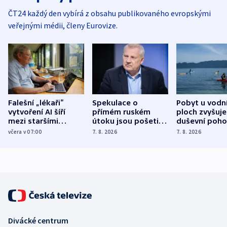
ČT24 každý den vybírá z obsahu publikovaného evropskými
veřejnými médii, členy Eurovize.
Falešní „lékaři“
Spekulace o
Pobyt u vodn
vytvoření AI šíří
přímém ruském
ploch zvyšuje
mezi staršími
útoku jsou pošetilé,
duševní poho
Poláky nebezpečné
míní estonský
ukázala
včera v 07:00
7. 8. 2026
7. 8. 2026
zdravotní rady
bezpečnostní
mezinárodní 
expert
Divácké centrum