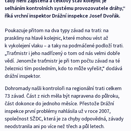
tady není zajištěna a celkový stav kolejnic je
selháním kontrolních systému provozovatele dráhy,“
říká vrchní inspektor Drážní inspekce Josef Dvořák.
Poukazuje přitom na dva typy závad na trati: na
praskliny na hlavě kolejnic, které mohou vést až
k vykolejení vlaku – a taky na podmáčené podloží trati.
„Traťmistr i jeho nadřízený o tom od nás velmi dobře
vědí. Jenomže traťmistr je při tom počtu závad na té
železnici tím posledním, kdo to může vyřešit,“ dodává
drážní inspektor.
Dohromady našli kontroloři na regionální trati celkem
73 závad. Část z nich měla být napravena do půlroku,
část dokonce do jednoho měsíce. Přestože Drážní
inspekce první problémy nahlásila už v roce 2007,
společnost SŽDC, která je za chyby odpovědná, závady
neodstranila ani po více než třech a půl letech.