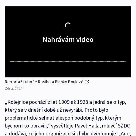
Nahrávám video
Reportáž Luboše Rosího a Blanky Poulové
Zdroj:
ČT24
„Kolejnice pochází z let 1909 až 1928 a jedná se o typ,
který se v dnešní době už nevyrábí. Proto bylo
problematické sehnat alespoň podobný typ, kterým
bychom to opravili,“ vysvětluje Pavel Halla, mluvčí SŽDC
a dodává, že jeho organizace si chybu uvědomuje: „Ano,