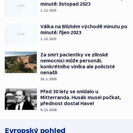
minutě: listopad 2023
1. 12. 2023
Válka na Blízkém východě minutu po
minutě: říjen 2023
1. 12. 2023
Za smrt pacientky ve zlínské
nemocnici může personál,
konkrétního viníka ale policisté
nenašli
16. 1. 2020
Před 30 lety se snídalo u
Mitterranda. Husák musel počkat,
přednost dostal Havel
9. 12. 2018
Evropský pohled