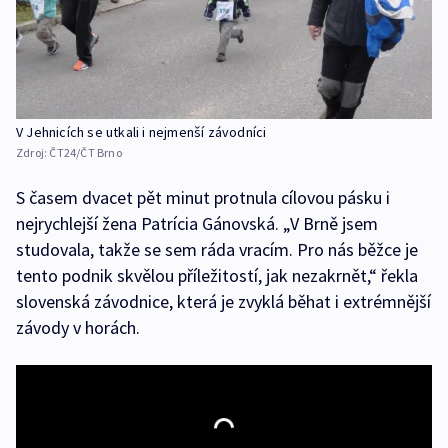
V Jehnicích se utkali i nejmenší závodníci
Zdroj:
ČT24/ČT Brno
S časem dvacet pět minut protnula cílovou pásku i
nejrychlejší žena Patrícia Gánovská. „V Brně jsem
studovala, takže se sem ráda vracím. Pro nás běžce je
tento podnik skvělou příležitostí, jak nezakrnět,“ řekla
slovenská závodnice, která je zvyklá běhat i extrémnější
závody v horách.