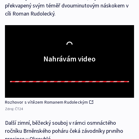
překvapený svým téměř dvouminutovým náskokem v
cíli Roman Rudolecký.
Nahrávám video
Rozhovor s vítězem Romanem Rudoleckým
Zdroj:
ČT24
Další zimní, běžecký souboj v rámci osmnáctého
ročníku Brněnského poháru čeká závodníky prvního
prosince v Okrouhlé.