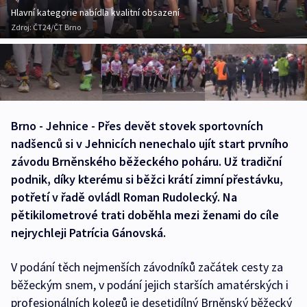
Hlavní kategorie nabídla kvalitní obsazení
Zdroj:
ČT24/ČT Brno
Brno - Jehnice - Přes devět stovek sportovních
nadšenců si v Jehnicích nenechalo ujít start prvního
závodu Brněnského běžeckého poháru. Už tradiční
podnik, díky kterému si běžci krátí zimní přestávku,
potřetí v řadě ovládl Roman Rudolecký. Na
pětikilometrové trati doběhla mezi ženami do cíle
nejrychleji Patrícia Gánovská.
V podání těch nejmenších závodníků začátek cesty za
běžeckým snem, v podání jejich starších amatérských i
profesionálních kolegů je desetidílný Brněnský běžecký