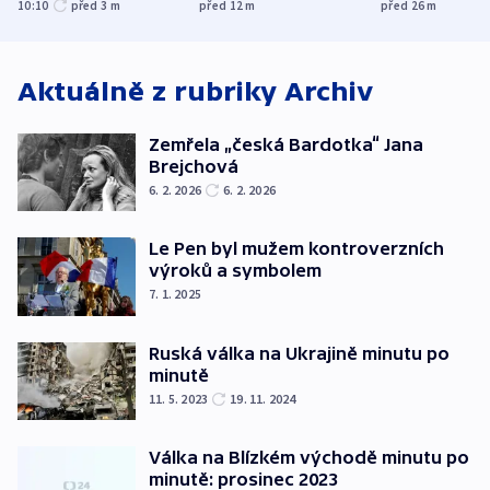
plynu
Michiganu st
10:10
před 3
m
před 12
m
před 26
m
rozdělily. Kvůl
podpoře Izra
Aktuálně z rubriky
Archiv
Zemřela „česká Bardotka“ Jana
Brejchová
6. 2. 2026
6. 2. 2026
Le Pen byl mužem kontroverzních
výroků a symbolem
7. 1. 2025
Ruská válka na Ukrajině minutu po
minutě
11. 5. 2023
19. 11. 2024
Válka na Blízkém východě minutu po
minutě: prosinec 2023