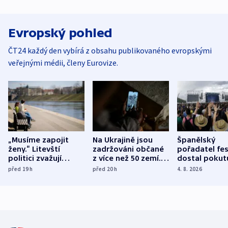
Evropský pohled
ČT24 každý den vybírá z obsahu publikovaného evropskými
veřejnými médii, členy Eurovize.
„Musíme zapojit
Na Ukrajině jsou
Španělský
ženy.“ Litevští
zadržováni občané
pořadatel fes
politici zvažují
z více než 50 zemí.
dostal pokut
dohodu o
Bojovali na straně
nekalé prakti
před 19
h
před 20
h
4. 8. 2026
demografii
Ruska