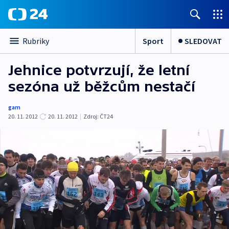
Sport
SLEDOVAT
Rubriky
Jehnice potvrzují, že letní
sezóna už běžcům nestačí
gam
20. 11. 2012
20. 11. 2012
|
Zdroj:
ČT24