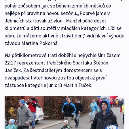
pohár způsobem, jak se během zimních měsíců co
nejlépe připravit na novou sezónu.„Poprvé jsme v
Jehnicích startovali už vloni. Manžel běhá deset
kilometrů a děti soutěží v mladších kategoriích. Líbí se
nám, že můžeme aktivně strávit den,“ vidí hlavní výhodu
závodu Martina Pokorná.
Na pětikilometrové trati doběhl s nejrychlejším časem
22:17 reprezentant třebíčského Spartaku Štěpán
Janíček. Za šestnáctiletým dorostencem se s
dvaapadesátivteřinovou ztrátou objevil až první
zástupce kategorie juniorů Martin Tuček.