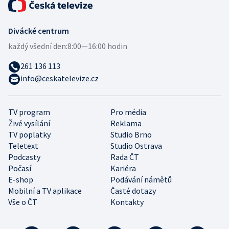
Divácké centrum
každý všední den:
8:00—16:00 hodin
261 136 113
info@ceskatelevize.cz
TV program
Pro média
Živé vysílání
Reklama
TV poplatky
Studio Brno
Teletext
Studio Ostrava
Podcasty
Rada ČT
Počasí
Kariéra
E-shop
Podávání námětů
Mobilní a TV aplikace
Časté dotazy
Vše o ČT
Kontakty