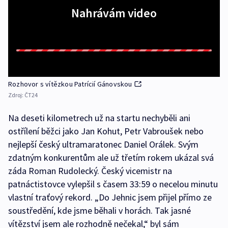
Nahrávám video
Rozhovor s vítězkou Patrícií Gánovskou
Zdroj:
ČT24
Na deseti kilometrech už na startu nechyběli ani
ostřílení běžci jako Jan Kohut, Petr Vabroušek nebo
nejlepší český ultramaratonec Daniel Orálek. Svým
zdatným konkurentům ale už třetím rokem ukázal svá
záda Roman Rudolecký. Český vicemistr na
patnáctistovce vylepšil s časem 33:59 o necelou minutu
vlastní traťový rekord. „Do Jehnic jsem přijel přímo ze
soustředění, kde jsme běhali v horách. Tak jasné
vítězství jsem ale rozhodně nečekal,“ byl sám