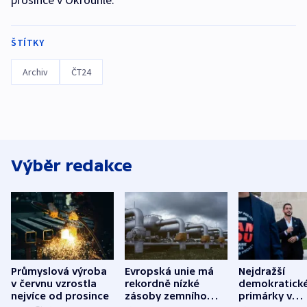
ŠTÍTKY
Archiv
ČT24
Výběr redakce
Průmyslová výroba
Evropská unie má
Nejdražší
v červnu vzrostla
rekordně nízké
demokratick
nejvíce od prosince
zásoby zemního
primárky v