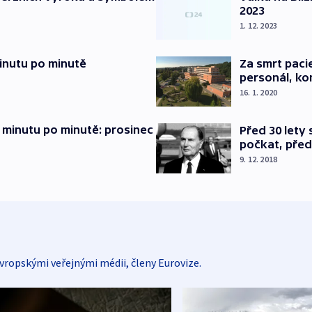
2023
1. 12. 2023
inutu po minutě
Za smrt paci
personál, kon
16. 1. 2020
 minutu po minutě: prosinec
Před 30 lety
počkat, před
9. 12. 2018
vropskými veřejnými médii, členy Eurovize.