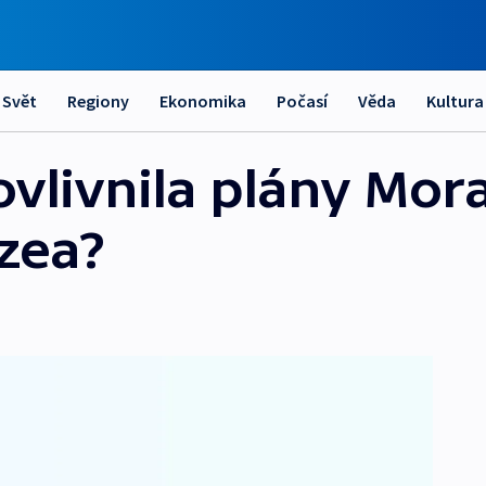
Svět
Regiony
Ekonomika
Počasí
Věda
Kultura
ovlivnila plány Mo
zea?