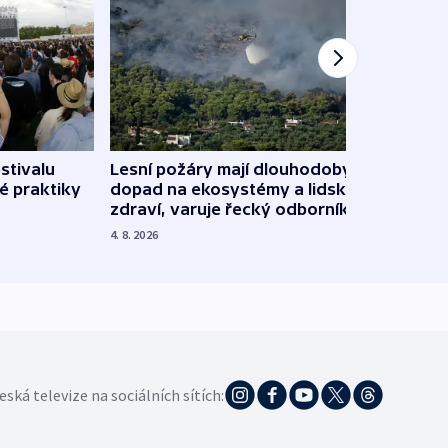
stivalu
Lesní požáry mají dlouhodobý
Ukraj
é praktiky
dopad na ekosystémy a lidské
Franc
zdraví, varuje řecký odborník
požá
4. 8. 2026
3. 8. 20
eská televize na sociálních sítích: