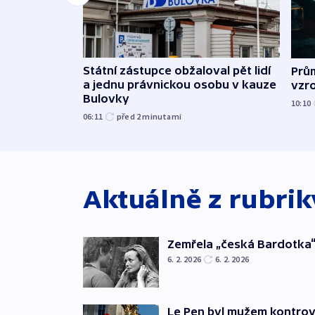
Státní zástupce obžaloval pět lidí
Prů
a jednu právnickou osobu v kauze
vzro
Bulovky
10:10
06:11
před 2
minutami
Aktuálně z rubri
Zemřela „česká Bardotka“
6. 2. 2026
6. 2. 2026
Le Pen byl mužem kontro