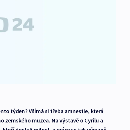
ento týden? Všímá si třeba amnestie, která
o zemského muzea. Na výstavě o Cyrilu a
 kteří dostali milost, a práce se tak výrazně