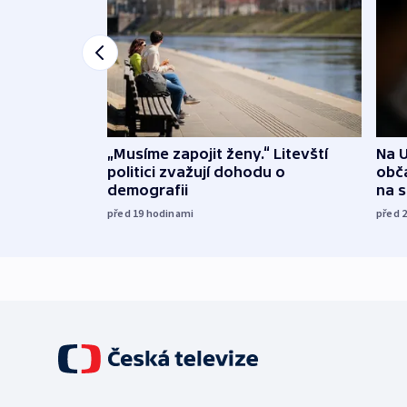
„Musíme zapojit ženy.“ Litevští
Na U
politici zvažují dohodu o
obča
demografii
na 
před 19
hodinami
před 