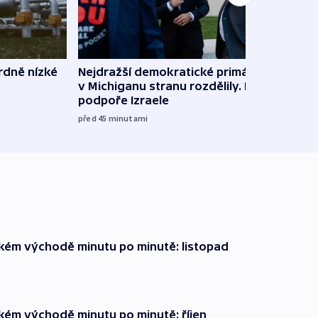
rdně nízké
Nejdražší demokratické primárky
V Rus
v Michiganu stranu rozdělily. Kvůli
Ukraj
podpoře Izraele
08:52
před 45
minutami
zkém východě minutu po minutě: listopad
zkém východě minutu po minutě: říjen