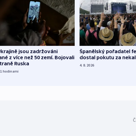
Španělský pořadatel fe
krajině jsou zadržováni
dostal pokutu za nekal
né z více než 50 zemí. Bojovali
straně Ruska
4. 8. 2026
21
hodinami
Č