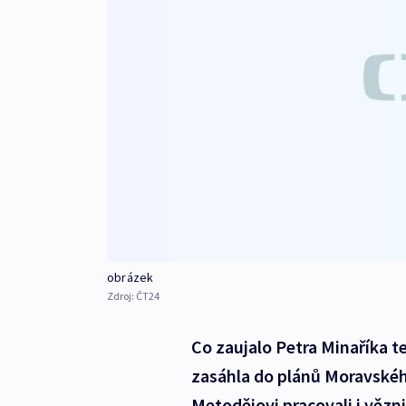
obrázek
Zdroj:
ČT24
Co zaujalo Petra Minaříka t
zasáhla do plánů Moravskéh
Metodějovi pracovali i vězni,