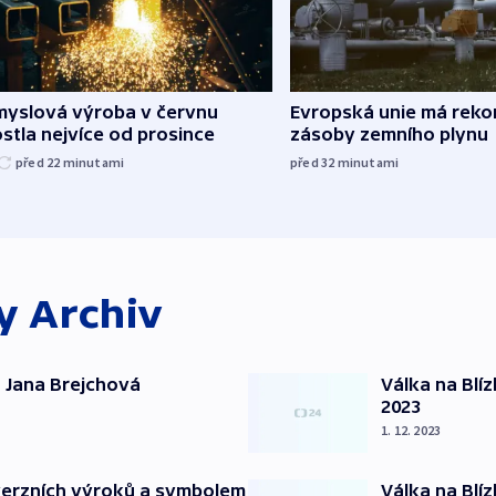
myslová výroba v červnu
Evropská unie má reko
stla nejvíce od prosince
zásoby zemního plynu
před 22
minutami
před 32
minutami
ky
Archiv
 Jana Brejchová
Válka na Blí
2023
1. 12. 2023
verzních výroků a symbolem
Válka na Blí