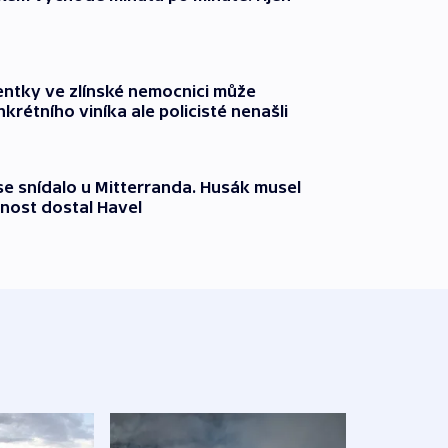
entky ve zlínské nemocnici může
krétního viníka ale policisté nenašli
 se snídalo u Mitterranda. Husák musel
nost dostal Havel