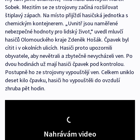
Sobek. Mezitím se ze strojovny začíná rozšiřovat
štiplavý zápach. Na místo přijíždí hasičská jednotka s
chemickým kontejnerem. „Uvnitř jsou naměřené
nebezpečné hodnoty pro lidský život,“ uvedl mluvčí
hasičů Olomouckého kraje Zdeněk Hošák. Čpavek byl
cítit i v okolních ulicích. Hasiči proto upozornili
obyvatele, aby nevětrali a zbytečně nevycházeli ven. Po
dvou hodinách už mají hasiči čpavek pod kontrolou.
Postupně ho ze strojovny vypouštějí ven. Celkem uniklo
deset kilo čpavku, hasiči ho vypouštěli do ovzduší
zhruba pět hodin.
Nahrávám video