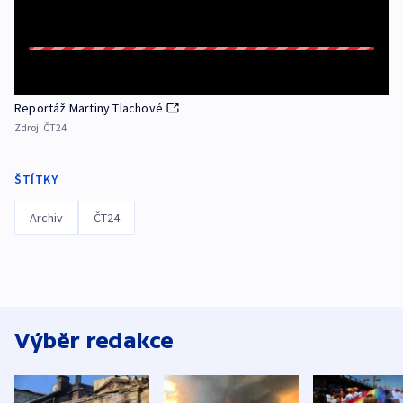
Reportáž Martiny Tlachové
Zdroj:
ČT24
ŠTÍTKY
Archiv
ČT24
Výběr redakce