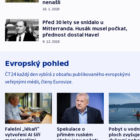
nenašli
16. 1. 2020
Před 30 lety se snídalo u
Mitterranda. Husák musel počkat,
přednost dostal Havel
9. 12. 2018
Evropský pohled
ČT24 každý den vybírá z obsahu publikovaného evropskými
veřejnými médii, členy Eurovize.
Falešní „lékaři“
Spekulace o
Pobyt u vodn
vytvoření AI šíří
přímém ruském
ploch zvyšuje