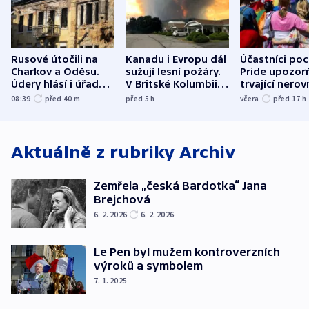
Rusové útočili na
Kanadu i Evropu dál
Účastníci po
Charkov a Oděsu.
sužují lesní požáry.
Pride upozorň
Údery hlásí i úřady v
V Britské Kolumbii
trvající nerov
Bělgorodu
evakuovali tisíce lidí
společensko
08:39
před 40
m
před 5
h
včera
před 17
h
atmosféru
Aktuálně z rubriky
Archiv
Zemřela „česká Bardotka“ Jana
Brejchová
6. 2. 2026
6. 2. 2026
Le Pen byl mužem kontroverzních
výroků a symbolem
7. 1. 2025