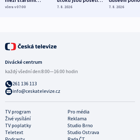
mezi staršími
útoku jsou pošetilé,
duševní poho
Poláky nebezpečné
míní estonský
ukázala
včera v 07:00
7. 8. 2026
7. 8. 2026
zdravotní rady
bezpečnostní
mezinárodní 
expert
Divácké centrum
každý všední den:
8:00—16:00 hodin
261 136 113
info@ceskatelevize.cz
TV program
Pro média
Živé vysílání
Reklama
TV poplatky
Studio Brno
Teletext
Studio Ostrava
Podcasty
Rada ČT