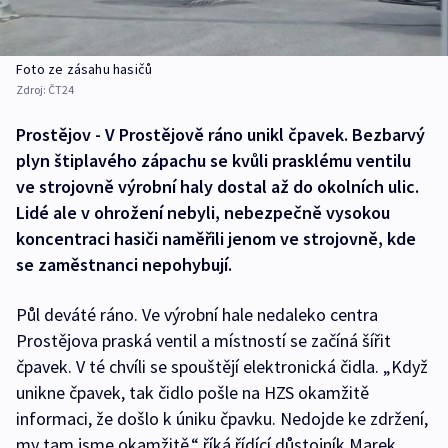
Foto ze zásahu hasičů
Zdroj:
ČT24
Prostějov - V Prostějově ráno unikl čpavek. Bezbarvý
plyn štiplavého zápachu se kvůli prasklému ventilu
ve strojovně výrobní haly dostal až do okolních ulic.
Lidé ale v ohrožení nebyli, nebezpečně vysokou
koncentraci hasiči naměřili jenom ve strojovně, kde
se zaměstnanci nepohybují.
Půl deváté ráno. Ve výrobní hale nedaleko centra
Prostějova praská ventil a místností se začíná šířit
čpavek. V té chvíli se spouštějí elektronická čidla. „Když
unikne čpavek, tak čidlo pošle na HZS okamžitě
informaci, že došlo k úniku čpavku. Nedojde ke zdržení,
my tam jsme okamžitě,“ říká řídící důstojník Marek