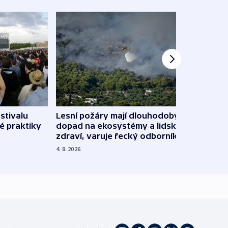
stivalu
Lesní požáry mají dlouhodobý
Ukraj
é praktiky
dopad na ekosystémy a lidské
Franc
zdraví, varuje řecký odborník
požá
4. 8. 2026
3. 8. 20