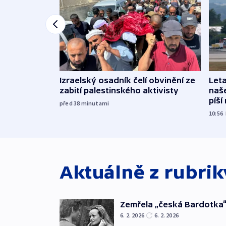
Izraelský osadník čelí obvinění ze
Leta
zabití palestinského aktivisty
naše
píší
před 38
minutami
10:56
Aktuálně z rubri
Zemřela „česká Bardotka“
6. 2. 2026
6. 2. 2026