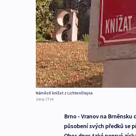
Náměstí knížat z Lichtenštejna
Zdroj:
ČT24
Brno - Vranov na Brněnsku d
působení svých předků se př
Obec dnes také poprvé získa