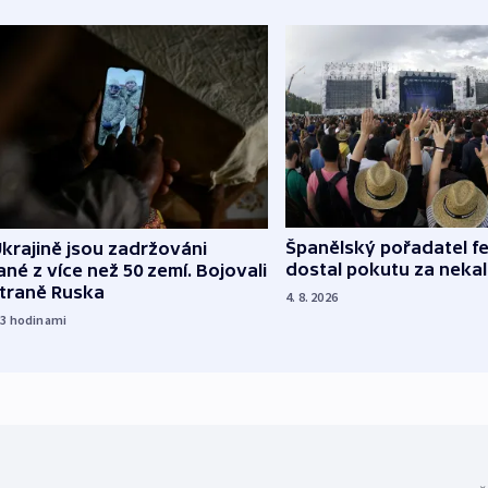
Španělský pořadatel fe
krajině jsou zadržováni
dostal pokutu za nekal
né z více než 50 zemí. Bojovali
straně Ruska
4. 8. 2026
23
hodinami