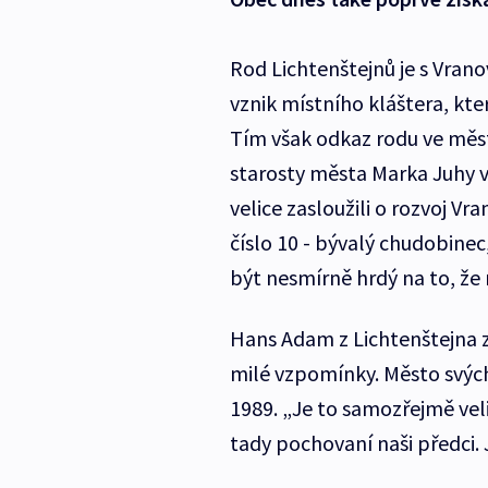
Rod Lichtenštejnů je s Vrano
vznik místního kláštera, kte
Tím však odkaz rodu ve měst
starosty města Marka Juhy v
velice zasloužili o rozvoj Vr
číslo 10 - bývalý chudobinec
být nesmírně hrdý na to, že
Hans Adam z Lichtenštejna z
milé vzpomínky. Město svých
1989. „Je to samozřejmě veli
tady pochovaní naši předci.