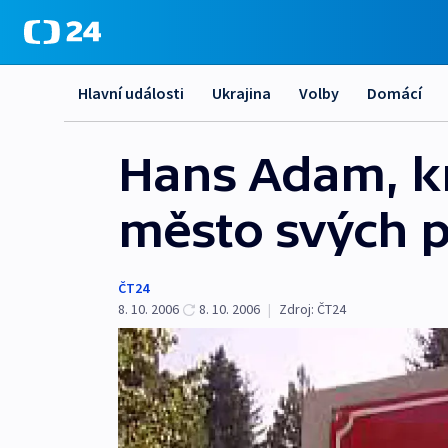
Hlavní události
Ukrajina
Volby
Domácí
Hans Adam, kní
město svých 
ČT24
8. 10. 2006
8. 10. 2006
|
Zdroj:
ČT24