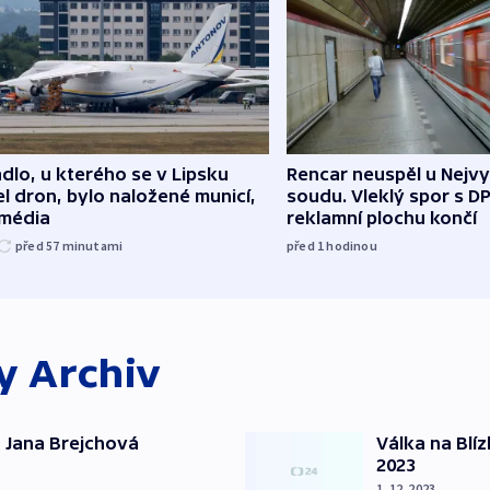
dlo, u kterého se v Lipsku
Rencar neuspěl u Nejv
l dron, bylo naložené municí,
soudu. Vleklý spor s D
 média
reklamní plochu končí
před 57
minutami
před 1
hodinou
ky
Archiv
 Jana Brejchová
Válka na Blí
2023
1. 12. 2023