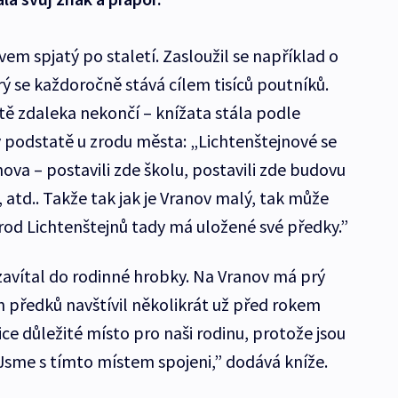
vem spjatý po staletí. Zasloužil se například o
rý se každoročně stává cílem tisíců poutníků.
ě zdaleka nekončí – knížata stála podle
 podstatě u zrodu města: „Lichtenštejnové se
anova – postavili zde školu, postavili zde budovu
, atd.. Takže tak jak je Vranov malý, tak může
 rod Lichtenštejnů tady má uložené své předky.”
avítal do rodinné hrobky. Na Vranov má prý
 předků navštívil několikrát už před rokem
ce důležité místo pro naši rodinu, protože jsou
 Jsme s tímto místem spojeni,” dodává kníže.