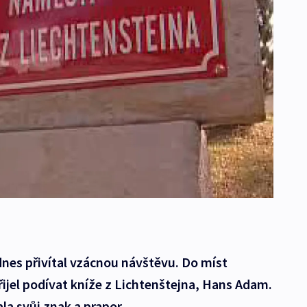
nes přivítal vzácnou návštěvu. Do míst
ijel podívat kníže z Lichtenštejna, Hans Adam.
la svůj znak a prapor.