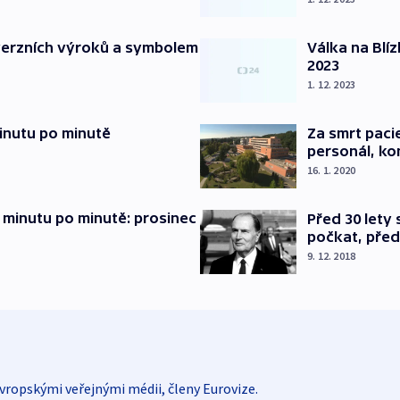
verzních výroků a symbolem
Válka na Blí
2023
1. 12. 2023
inutu po minutě
Za smrt paci
personál, kon
16. 1. 2020
 minutu po minutě: prosinec
Před 30 lety
počkat, před
9. 12. 2018
vropskými veřejnými médii, členy Eurovize.