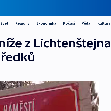
Svět
Regiony
Ekonomika
Počasí
Věda
Kultura
že z Lichtenštejna,
předků