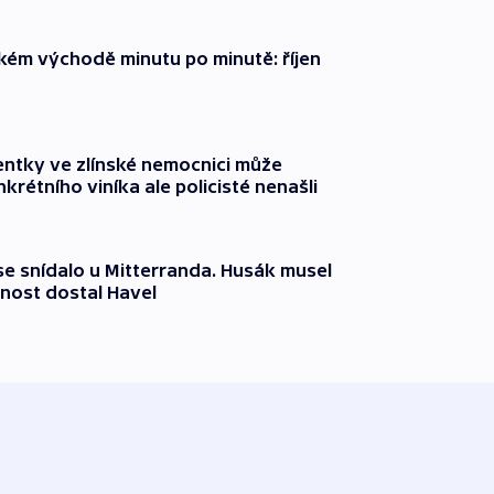
zkém východě minutu po minutě: říjen
entky ve zlínské nemocnici může
krétního viníka ale policisté nenašli
 se snídalo u Mitterranda. Husák musel
nost dostal Havel