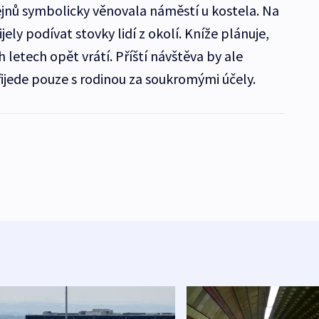
jnů symbolicky věnovala náměstí u kostela. Na
ely podívat stovky lidí z okolí. Kníže plánuje,
h letech opět vrátí. Příští návštěva by ale
Přijede pouze s rodinou za soukromými účely.