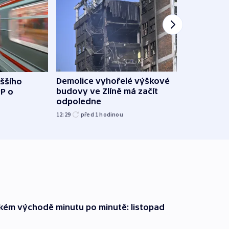
Demolice vyhořelé výškové
yššího
Povod
budovy ve Zlíně má začít
PP o
od z
odpoledne
přes 
12:29
před 1
hodinou
před 1
zkém východě minutu po minutě: listopad