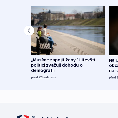
„Musíme zapojit ženy.“ Litevští
Na U
politici zvažují dohodu o
obča
demografii
na 
před 22
hodinami
před 