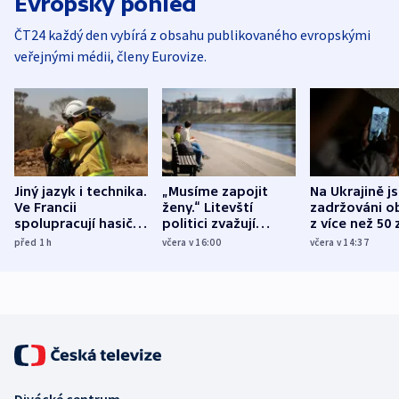
Evropský pohled
ČT24 každý den vybírá z obsahu publikovaného evropskými
veřejnými médii, členy Eurovize.
Jiný jazyk i technika.
„Musíme zapojit
Na Ukrajině j
Ve Francii
ženy.“ Litevští
zadržováni o
spolupracují hasiči z
politici zvažují
z více než 50 
různých zemí
dohodu o
Bojovali na s
před 1
h
včera v 16:00
včera v 14:37
demografii
Ruska
Divácké centrum