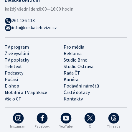
každý všední den:
8:00—16:00 hodin
261 136 113
info@ceskatelevize.cz
TV program
Pro média
Živé vysílání
Reklama
TV poplatky
Studio Brno
Teletext
Studio Ostrava
Podcasty
Rada ČT
Počasí
Kariéra
E-shop
Podávání námětů
Mobilní a TV aplikace
Časté dotazy
Vše o ČT
Kontakty
Instagram
Facebook
YouTube
X
Threads