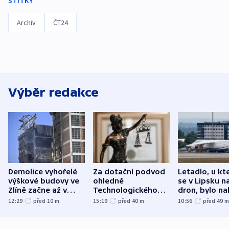
ŠTÍTKY
Archiv
ČT24
Výběr redakce
Demolice vyhořelé
Za dotační podvod
Letadlo, u kt
výškové budovy ve
ohledně
se v Lipsku n
Zlíně začne až v
Technologického
dron, bylo na
následujících dnech
parku poslal soud
municí, píší 
12:29
před 10
m
15:19
před 40
m
10:56
před 49
do vězení dva muže