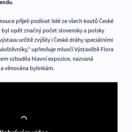
kendu.
ouce přijeli podívat lidé ze všech koutů České
y byl opět značný počet slovensky a polsky
 výstavu určitě zvýšily i České dráhy speciálními
ávštěvníky,“ upřesňuje mluvčí Výstaviště Flora
jem vzbudila hlavní expozice, nazvaná
la věnována bylinkám.