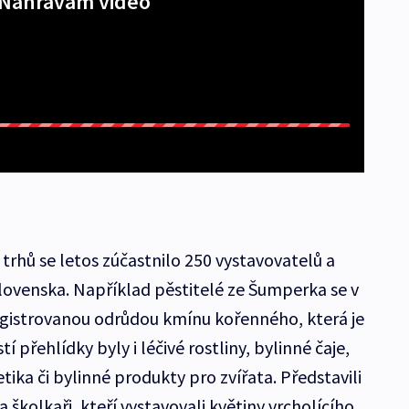
Nahrávám video
trhů se letos zúčastnilo 250 vystavovatelů a
Slovenska. Například pěstitelé ze Šumperka se v
egistrovanou odrůdou kmínu kořenného, která je
 přehlídky byly i léčivé rostliny, bylinné čaje,
tika či bylinné produkty pro zvířata. Představili
 školkaři, kteří vystavovali květiny vrcholícího