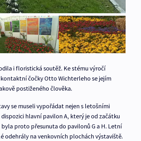
ila i floristická soutěž. Ke stému výročí
kontaktní čočky Otto Wichterleho se jejím
rakově postiženého člověka.
tavy se museli vypořádat nejen s letošními
k dispozici hlavní pavilon A, který je od začátku
 byla proto přesunuta do pavilonů G a H. Letní
lé odehrály na venkovních plochách výstaviště.