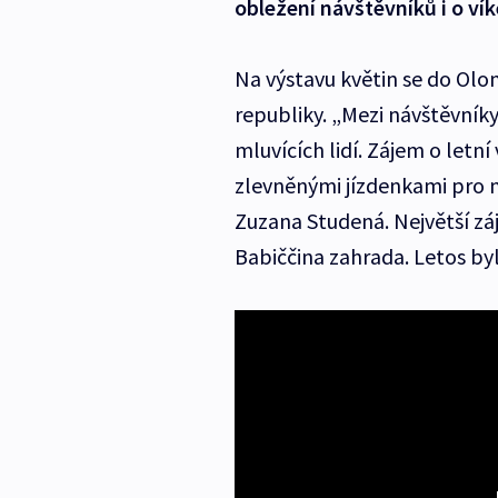
obležení návštěvníků i o ví
Na výstavu květin se do Olom
republiky. „Mezi návštěvník
mluvících lidí. Zájem o letní
zlevněnými jízdenkami pro n
Zuzana Studená. Největší zá
Babiččina zahrada. Letos by