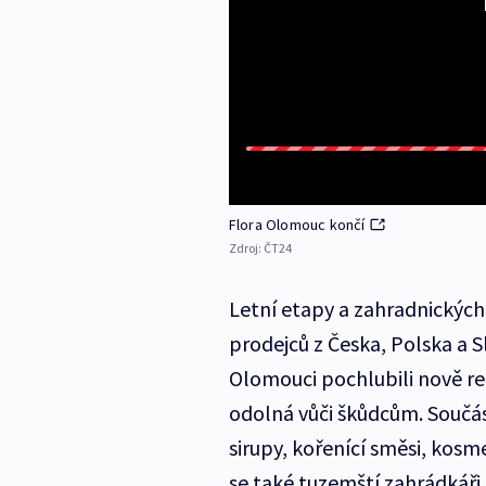
Flora Olomouc končí
Zdroj:
ČT24
Letní etapy a zahradnických 
prodejců z Česka, Polska a 
Olomouci pochlubili nově r
odolná vůči škůdcům. Součástí
sirupy, kořenící směsi, kosme
se také tuzemští zahrádkáři a