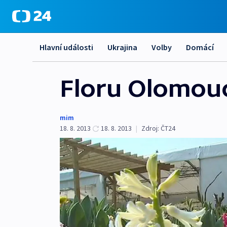
Hlavní události
Ukrajina
Volby
Domácí
Floru Olomouc s
mim
18. 8. 2013
18. 8. 2013
|
Zdroj:
ČT24