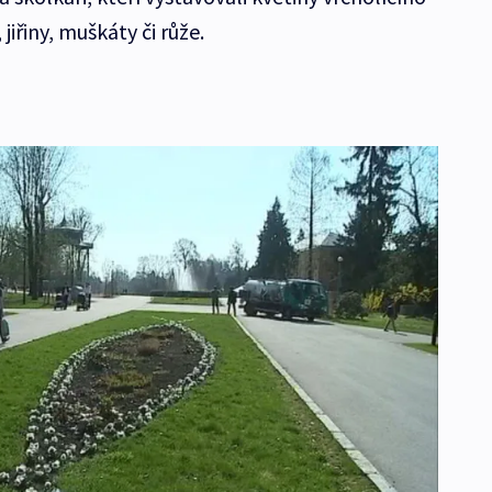
 jiřiny, muškáty či růže.