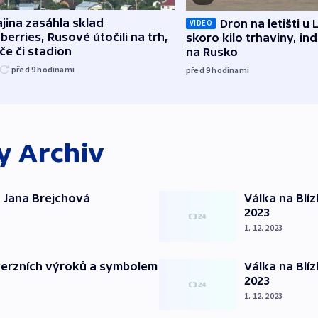
jina zasáhla sklad
Dron na letišti u 
VIDEO
berries, Rusové útočili na trh,
skoro kilo trhaviny, ind
če či stadion
na Rusko
před 9
hodinami
před 9
hodinami
ky
Archiv
 Jana Brejchová
Válka na Blí
2023
1. 12. 2023
verzních výroků a symbolem
Válka na Blí
2023
1. 12. 2023