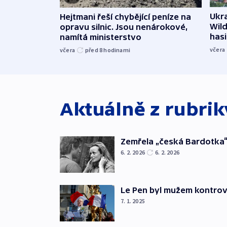
Ukra
Hejtmani řeší chybějící peníze na
Wild
opravu silnic. Jsou nenárokové,
hasi
namítá ministerstvo
včera
včera
před 8
hodinami
Aktuálně z rubri
Zemřela „česká Bardotka“
6. 2. 2026
6. 2. 2026
Le Pen byl mužem kontro
7. 1. 2025