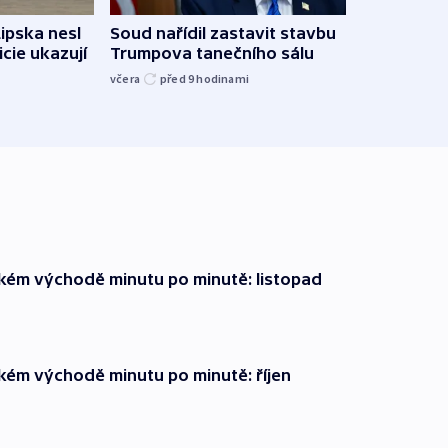
Lipska nesl
Soud nařídil zastavit stavbu
Žido
icie ukazují
Trumpova tanečního sálu
břehu
kriti
včera
před 9
hodinami
před 9
zkém východě minutu po minutě: listopad
zkém východě minutu po minutě: říjen