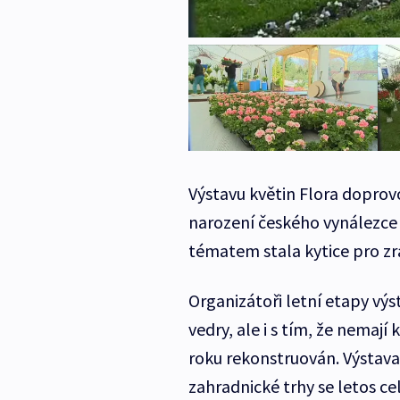
Výstavu květin Flora doprovod
narození českého vynálezce 
tématem stala kytice pro z
Organizátoři letní etapy výs
vedry, ale i s tím, že nemají 
roku rekonstruován. Výstava
zahradnické trhy se letos ce