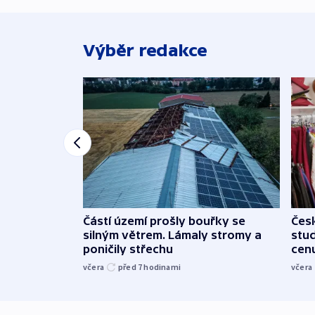
Výběr redakce
Částí území prošly bouřky se
Čes
silným větrem. Lámaly stromy a
stu
poničily střechu
cenu
včera
před 7
hodinami
včera