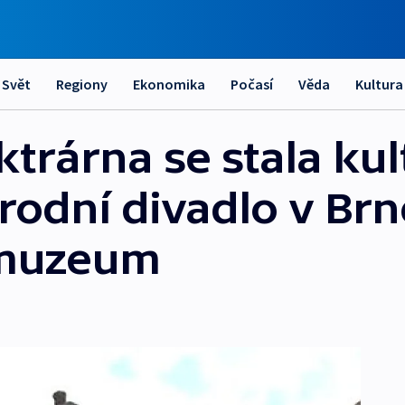
Svět
Regiony
Ekonomika
Počasí
Věda
Kultura
trárna se stala kul
odní divadlo v Brně
 muzeum