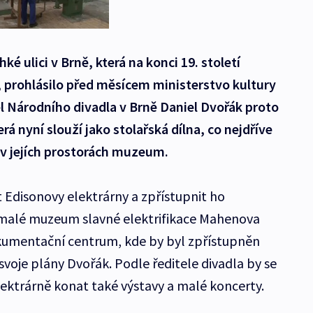
hké ulici v Brně, která na konci 19. století
 prohlásilo před měsícem ministerstvo kultury
l Národního divadla v Brně Daniel Dvořák proto
rá nyní slouží jako stolařská dílna, co nejdříve
v jejích prostorách muzeum.
 Edisonovy elektrárny a zpřístupnit ho
t malé muzeum slavné elektrifikace Mahenova
okumentační centrum, kde by byl zpřístupněn
 svoje plány Dvořák. Podle ředitele divadla by se
ktrárně konat také výstavy a malé koncerty.