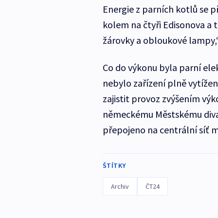
Energie z parních kotlů se p
kolem na čtyři Edisonova a
žárovky a obloukové lampy,“
Co do výkonu byla parní el
nebylo zařízení plně vytíže
zajistit provoz zvýšením výko
německému Městskému divadl
přepojeno na centrální síť m
ŠTÍTKY
Archiv
ČT24