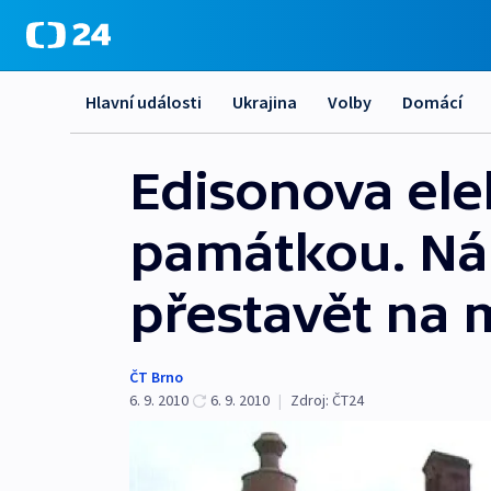
Hlavní události
Ukrajina
Volby
Domácí
Edisonova elek
památkou. Nár
přestavět na
ČT Brno
6. 9. 2010
6. 9. 2010
|
Zdroj:
ČT24