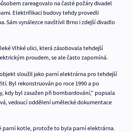
způsobem zareagovalo na časté požáry divadel
mi. Elektrifikaci budovy tehdy provedli
a. Sám vynálezce navštívil Brno i zdejší divadlo
eké Vlhké ulici, která zásobovala tehdejší
ektrickým proudem, se ale často zapomíná.
bjekt sloužil jako parní elektrárna pro tehdejší
ití. Byl rekonstruován po roce 1990 a po
y, kdy byl zasažen při bombardování,“ popsala
ková, vedoucí oddělení umělecké dokumentace
arní kotle, protože to byla parní elektrárna.