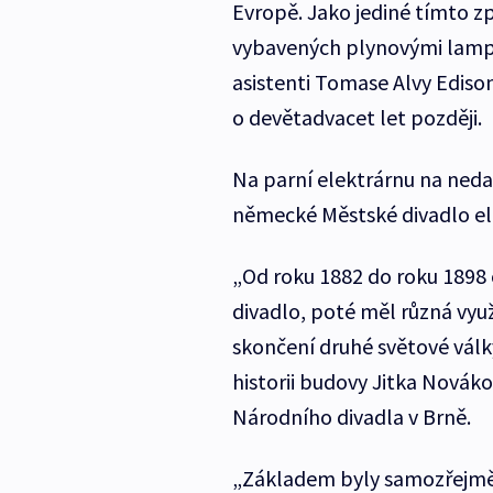
Evropě. Jako jediné tímto 
vybavených plynovými lampa
asistenti Tomase Alvy Edison
o devětadvacet let později.
Na parní elektrárnu na nedal
německé Městské divadlo el
„Od roku 1882 do roku 1898 o
divadlo, poté měl různá využ
skončení druhé světové válk
historii budovy Jitka Nová
Národního divadla v Brně.
„Základem byly samozřejmě p