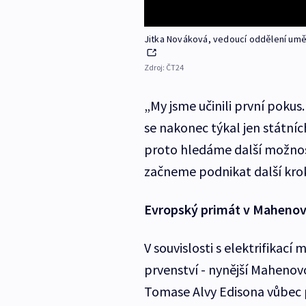
Jitka Nováková, vedoucí oddělení umě
Zdroj:
ČT24
„My jsme učinili první pokus
se nakonec týkal jen státní
proto hledáme další možnosti
začneme podnikat další krok
Evropský primát v Mahenov
V souvislosti s elektrifikac
prvenství - nynější Mahenovo
Tomase Alvy Edisona vůbec 