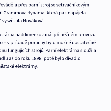
řeváděla přes parní stroj se setrvačníkovým
 tři Grammova dynama, která pak napájela
 vysvětlila Nováková.
ektrárna naddimenzovaná, při běžném provozu
no – v případě poruchy bylo možné dostatečně
nu fungujících strojů. Parní elektrárna sloužila
u až do roku 1898, poté bylo divadlo
ěstské elektrárny.