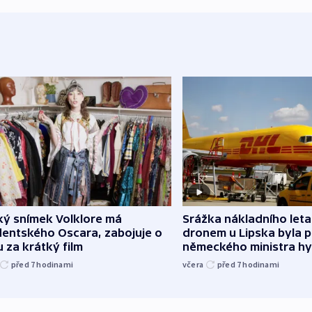
Srážka nákladního leta
ký snímek Volklore má
dronem u Lipska byla 
dentského Oscara, zabojuje o
německého ministra hy
 za krátký film
včera
před 7
hodinami
před 7
hodinami