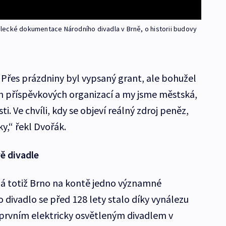
lecké dokumentace Národního divadla v Brně, o historii budovy
. Přes prázdniny byl vypsaný grant, ale bohužel
ch příspěvkových organizací a my jsme městská,
. Ve chvíli, kdy se objeví reálný zdroj peněz,
y,“ řekl Dvořák.
ě divadle
í má totiž Brno na kontě jedno významné
 divadlo se před 128 lety stalo díky vynálezu
prvním elektricky osvětleným divadlem v