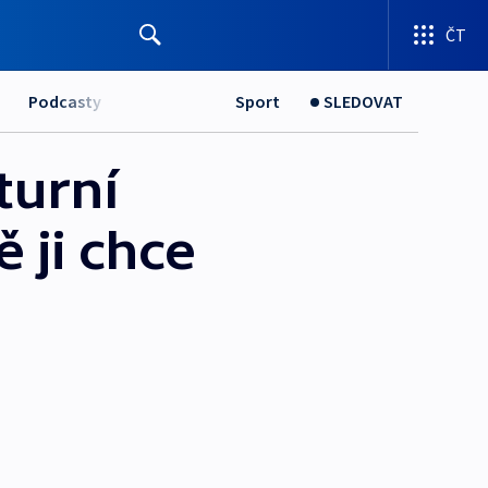
ČT
Podcasty
Sport
SLEDOVAT
turní
 ji chce