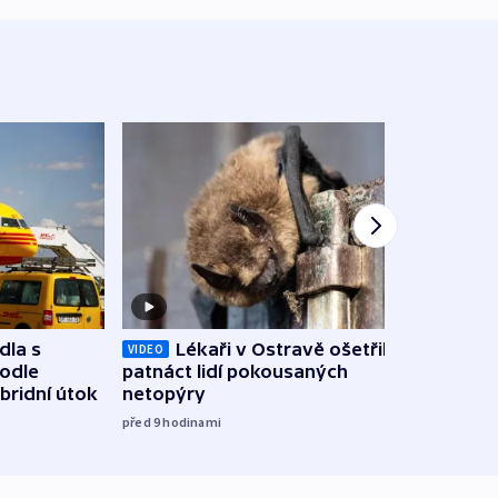
dla s
Lékaři v Ostravě ošetřili už
Koali
VIDEO
podle
patnáct lidí pokousaných
novel
bridní útok
netopýry
zájm
před 9
hodinami
před 9