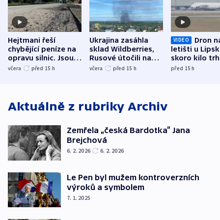
Hejtmani řeší
Ukrajina zasáhla
Dron n
VIDEO
chybějící peníze na
sklad Wildberries,
letišti u Lips
opravu silnic. Jsou
Rusové útočili na
skoro kilo trh
nenárokové, namítá
trh, hasiče či
indicie ukazuj
včera
před 15
h
včera
před 15
h
před 15
h
ministerstvo
stadion
Rusko
Aktuálně z rubriky
Archiv
Zemřela „česká Bardotka“ Jana
Brejchová
6. 2. 2026
6. 2. 2026
Le Pen byl mužem kontroverzních
výroků a symbolem
7. 1. 2025