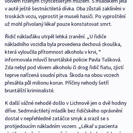
volvem řízeným čtyřicetiletým mužem. S mladíkem jela
v autě ještě šestnáctiletá dívka. Oba zůstali zaklíněni v
troskách vozu, vyprostit je museli hasiči. Po vyproštění
už mohl přivolaný lékař pouze konstatovat smrt.
Řidič náklaďáku utrpěl lehká zranění. „U řidiče
nákladního vozidla byla provedena dechová zkouška,
která vyloučila přítomnost alkoholu v krvi, “
informovala mluvčí bruntálské policie Pavla Tušková.
Zda nebyl pod vlivem alkoholu či drog řidič fiatu, zjistí
teprve nařízená soudní pitva. Škoda na obou vozech
přesáhla půl milionu korun. Příčiny nehody šetří
bruntálští kriminalisté.
K další vážné nehodě došlo v Lichnově jen o dvě hodiny
dříve. Sedmnáctiletý mladík bez řidičského oprávnění
dostal v nepřehledné zatáčce smyk a srazil se s
protijedoucím nákladním vozem. „Lékař u pacienta