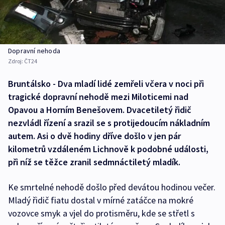
Dopravní nehoda
Zdroj:
ČT24
Bruntálsko - Dva mladí lidé zemřeli včera v noci při
tragické dopravní nehodě mezi Miloticemi nad
Opavou a Horním Benešovem. Dvacetiletý řidič
nezvládl řízení a srazil se s protijedoucím nákladním
autem. Asi o dvě hodiny dříve došlo v jen pár
kilometrů vzdáleném Lichnově k podobné události,
při níž se těžce zranil sedmnáctiletý mladík.
Ke smrtelné nehodě došlo před devátou hodinou večer.
Mladý řidič fiatu dostal v mírné zatáčce na mokré
vozovce smyk a vjel do protisměru, kde se střetl s