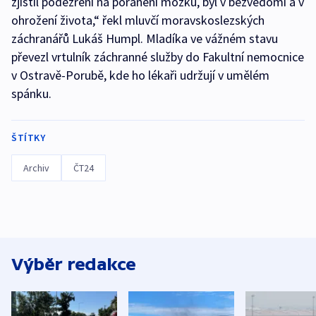
zjistil podezření na poranění mozku, byl v bezvědomí a v
ohrožení života,“ řekl mluvčí moravskoslezských
záchranářů Lukáš Humpl. Mladíka ve vážném stavu
převezl vrtulník záchranné služby do Fakultní nemocnice
v Ostravě-Porubě, kde ho lékaři udržují v umělém
spánku.
ŠTÍTKY
Archiv
ČT24
Výběr redakce