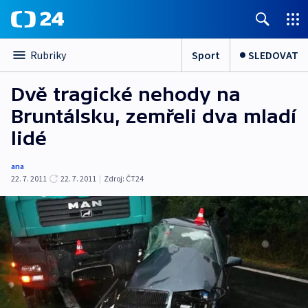
Sport
SLEDOVAT
Rubriky
Dvě tragické nehody na
Bruntálsku, zemřeli dva mladí
lidé
ana
22. 7. 2011
22. 7. 2011
|
Zdroj:
ČT24