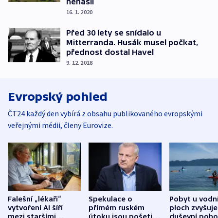
nenašli
16. 1. 2020
Před 30 lety se snídalo u
Mitterranda. Husák musel počkat,
přednost dostal Havel
9. 12. 2018
Evropský pohled
ČT24 každý den vybírá z obsahu publikovaného evropskými
veřejnými médii, členy Eurovize.
Falešní „lékaři“
Spekulace o
Pobyt u vodn
vytvoření AI šíří
přímém ruském
ploch zvyšuje
mezi staršími
útoku jsou pošetilé,
duševní poho