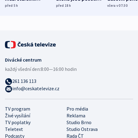
Poláky nebezpečné
míní estonský
ukázala
před 5
h
před 18
h
včera v 07:30
zdravotní rady
bezpečnostní
mezinárodní 
expert
Divácké centrum
každý všední den:
8:00—16:00 hodin
261 136 113
info@ceskatelevize.cz
TV program
Pro média
Živé vysílání
Reklama
TV poplatky
Studio Brno
Teletext
Studio Ostrava
Podcasty
Rada ČT