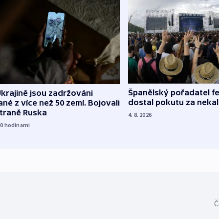
Španělský pořadatel fe
krajině jsou zadržováni
dostal pokutu za nekal
né z více než 50 zemí. Bojovali
straně Ruska
4. 8. 2026
20
hodinami
Č