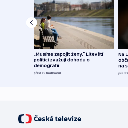
„Musíme zapojit ženy.“ Litevští
Na U
politici zvažují dohodu o
obča
demografii
na 
před 19
hodinami
před 