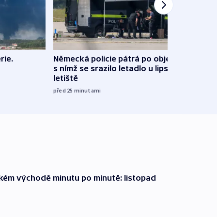
rie.
Německá policie pátrá po objektu,
Praha
s nímž se srazilo letadlo u lipského
Podív
letiště
před 4
před 25
minutami
zkém východě minutu po minutě: listopad