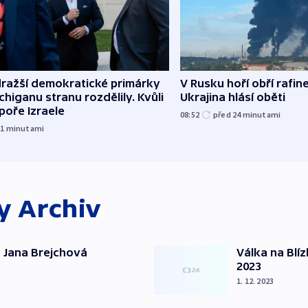
dražší demokratické primárky
V Rusku hoří obří rafine
chiganu stranu rozdělily. Kvůli
Ukrajina hlásí oběti
poře Izraele
08:52
před 24
minutami
11
minutami
ky
Archiv
 Jana Brejchová
Válka na Blí
2023
1. 12. 2023