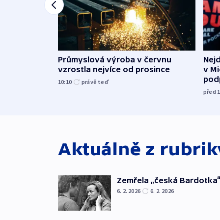
Průmyslová výroba v červnu
Nej
vzrostla nejvíce od prosince
v Mi
pod
10:10
právě teď
před 
Aktuálně z rubri
Zemřela „česká Bardotka“
6. 2. 2026
6. 2. 2026