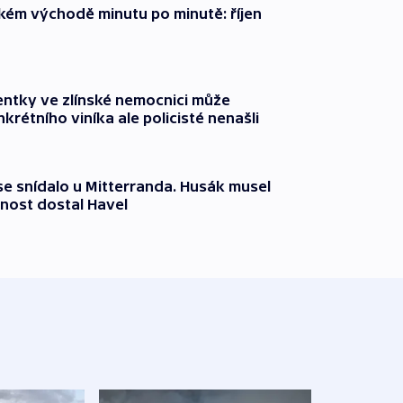
zkém východě minutu po minutě: říjen
entky ve zlínské nemocnici může
krétního viníka ale policisté nenašli
 se snídalo u Mitterranda. Husák musel
nost dostal Havel