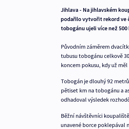
Jihlava - Na jihlavském kou
podařilo vytvořit rekord ve
tobogánu ujeli více než 500
Původním záměrem dvacítky 
tubusu tobogánu celkově 30
koncem pokusu, kdy už měl 
Tobogán je dlouhý 92 metrů a
pětiset km na tobogánu a as
odhadoval výsledek rozhodč
Běžní návštěvníci koupaliště
unavené borce poklepával na 