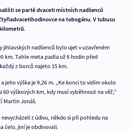
pališti se partě dvaceti místních nadšenců
 čtyřiadvacetihodinovce na tobogánu. V tubusu
 kilometrů.
jihlavských nadšenců bylo ujet v uzavřeném
0 km. Tahle meta padla už 6 hodin před
každý z borců najeto 15 km.
 jeho výška je 9,26 m. „Ke konci to vidím okolo
i 60 výškových km, kdy musí vyběhnout na věž,”
í Martin Jonáš.
 nevycházeli z údivu, někdo si při pohledu na
čelo, jiní je obdivovali.