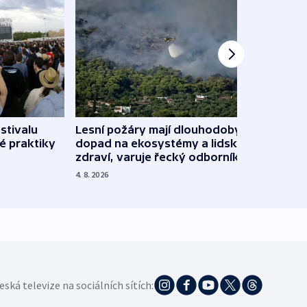
stivalu
Lesní požáry mají dlouhodobý
Ukraj
é praktiky
dopad na ekosystémy a lidské
Franc
zdraví, varuje řecký odborník
požá
4. 8. 2026
3. 8. 20
eská televize na sociálních sítích: