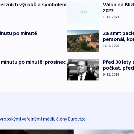
verzních výroků a symbolem
Válka na Blí
2023
1. 12. 2023
inutu po minutě
Za smrt paci
personál, kon
16. 1. 2020
 minutu po minutě: prosinec
Před 30 lety
počkat, před
9. 12. 2018
vropskými veřejnými médii, členy Eurovize.