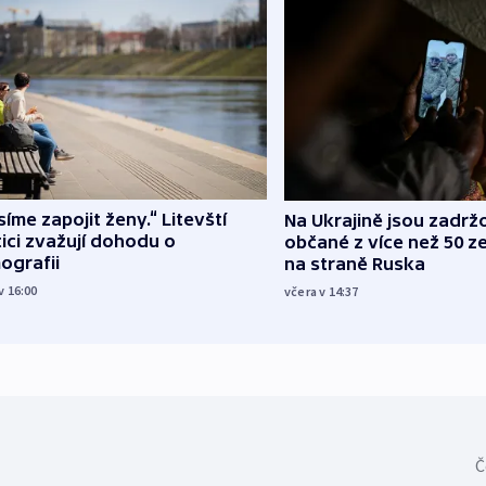
íme zapojit ženy.“ Litevští
Na Ukrajině jsou zadrž
tici zvažují dohodu o
občané z více než 50 ze
ografii
na straně Ruska
v 16:00
včera v 14:37
Č