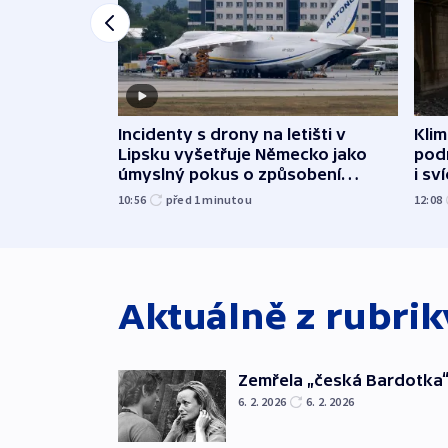
Incidenty s drony na letišti v
Klim
Lipsku vyšetřuje Německo jako
podn
úmyslný pokus o způsobení
i sv
exploze
10:56
před 1
minutou
12:08
Aktuálně z rubri
Zemřela „česká Bardotka“
6. 2. 2026
6. 2. 2026