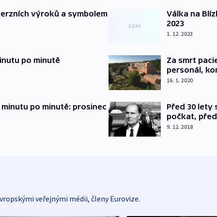
verzních výroků a symbolem
Válka na Blí
2023
1. 12. 2023
inutu po minutě
Za smrt paci
personál, kon
16. 1. 2020
 minutu po minutě: prosinec
Před 30 lety
počkat, před
9. 12. 2018
vropskými veřejnými médii, členy Eurovize.