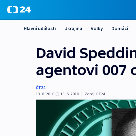
Hlavní události
Ukrajina
Volby
Domácí
David Speddin
agentovi 007 
ČT24
13. 6. 2010
13. 6. 2010
|
Zdroj:
ČT24