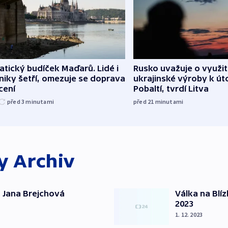
atický budíček Maďarů. Lidé i
Rusko uvažuje o využit
iky šetří, omezuje se doprava
ukrajinské výroby k ú
ícení
Pobaltí, tvrdí Litva
před 3
minutami
před 21
minutami
ky
Archiv
 Jana Brejchová
Válka na Blí
2023
1. 12. 2023