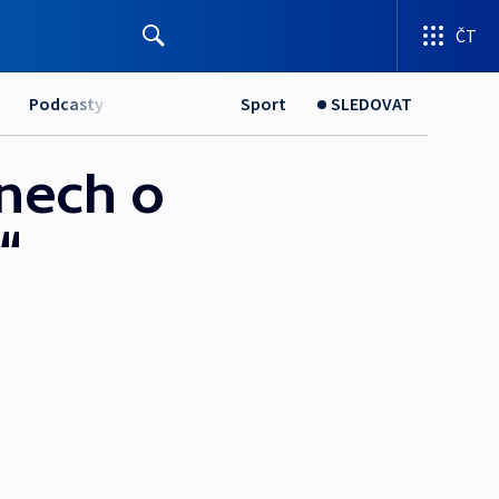
ČT
Podcasty
Sport
SLEDOVAT
ánech o
“