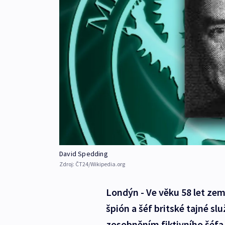
David Spedding
Zdroj:
ČT24/Wikipedia.org
Londýn - Ve věku 58 let zem
špión a šéf britské tajné sl
zosobněním fiktivního šéf