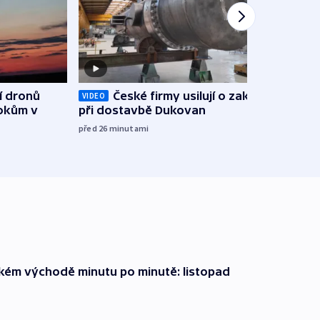
í dronů
České firmy usilují o zakázky
VIDEO
VIDEO
tokům v
při dostavbě Dukovan
stal
Bart
před 26
minutami
před 1
zkém východě minutu po minutě: listopad