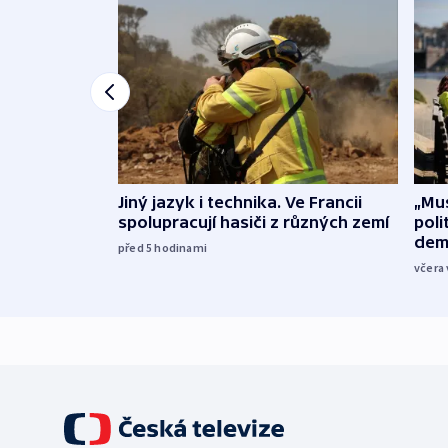
Jiný jazyk i technika. Ve Francii
„Mus
spolupracují hasiči z různých zemí
poli
dem
před 5
hodinami
včera 