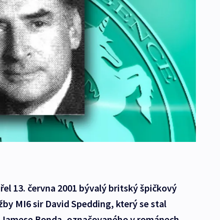
řel 13. června 2001 bývalý britský špičkový
užby MI6 sir David Spedding, který se stal
a Jamese Bonda, označovaného v románech