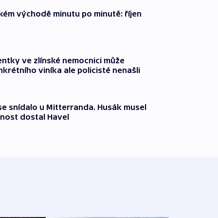
zkém východě minutu po minutě: říjen
entky ve zlínské nemocnici může
krétního viníka ale policisté nenašli
 se snídalo u Mitterranda. Husák musel
nost dostal Havel