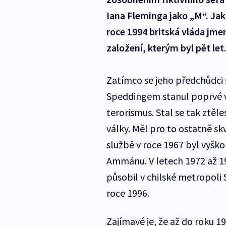
Iana Fleminga jako „M“. Jak
roce 1994 britská vláda jme
založení, kterým byl pět let
Zatímco se jeho předchůdci s
Speddingem stanul poprvé v
terorismus. Stal se tak ztě
války. Měl pro to ostatně s
službě v roce 1967 byl vyško
Ammánu. V letech 1972 až 1
působil v chilské metropoli 
roce 1996.
Zajímavé je, že až do roku 1