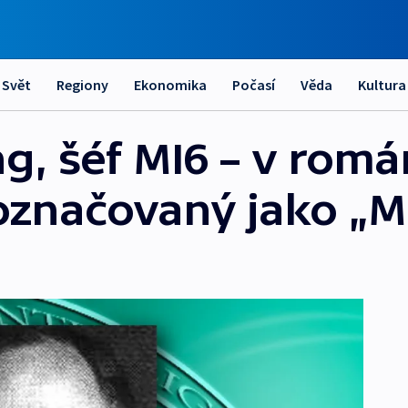
Svět
Regiony
Ekonomika
Počasí
Věda
Kultura
g, šéf MI6 – v rom
označovaný jako „M