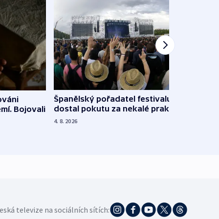
Španělský pořadatel festivalu
ováni
Lesn
dostal pokutu za nekalé praktiky
mí. Bojovali
dopa
zdrav
4. 8. 2026
4. 8. 20
eská televize na sociálních sítích: