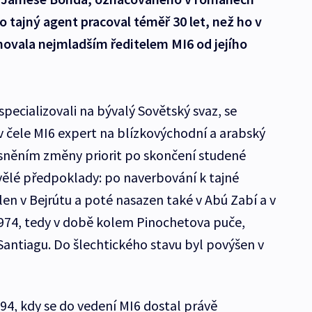
o tajný agent pracoval téměř 30 let, než ho v
novala nejmladším ředitelem MI6 od jejího
.
pecializovali na bývalý Sovětský svaz, se
 čele MI6 expert na blízkovýchodní a arabský
lesněním změny priorit po skončení studené
kvělé předpoklady: po naverbování k tajné
len v Bejrútu a poté nasazen také v Abú Zabí a v
974, tedy v době kolem Pinochetova puče,
Santiagu. Do šlechtického stavu byl povýšen v
994, kdy se do vedení MI6 dostal právě