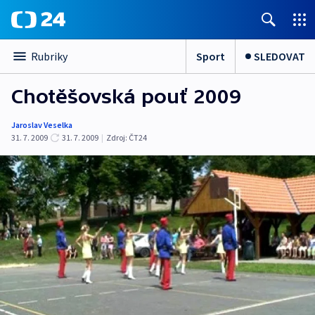
Sport
SLEDOVAT
Rubriky
Chotěšovská pouť 2009
Jaroslav Veselka
31. 7. 2009
31. 7. 2009
|
Zdroj:
ČT24