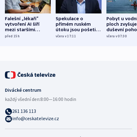
Falešní „lékaři“
Spekulace o
Pobyt u vodn
vytvoření AI šíří
přímém ruském
ploch zvyšuje
mezi staršími
útoku jsou pošetilé,
duševní poho
Poláky nebezpečné
míní estonský
ukázala
před 15
h
včera v 17:11
včera v 07:30
zdravotní rady
bezpečnostní
mezinárodní 
expert
Divácké centrum
každý všední den:
8:00—16:00 hodin
261 136 113
info@ceskatelevize.cz