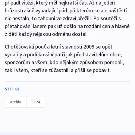
připadl vítězi, který měl nejkratší čas. Až na jeden
hrůzostrašně vypadající pád, při kterém se ale naštěstí
nic nestalo, to tahouni ve zdraví přežili. Po soutěži s
přetahování lanem pak už došlo na rozdání cen a hlavně
z dětí každý nějakou odměnu dostal.
Chotěšovská pouť a letní slavnosti 2009 se opět
vydařily a poděkování patří jak představitelům obce,
sponzorům a všem, kdo nějakým způsobem pomohli,
tak i všem, kteří se zúčastnili a přišli se pobavit.
ŠTÍTKY
Archiv
ČT24