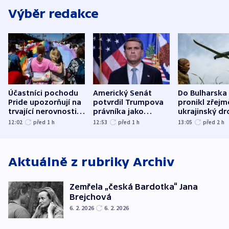
Výběr redakce
Účastníci pochodu
Americký Senát
Do Bulharska
Pride upozorňují na
potvrdil Trumpova
pronikl zřejm
trvající nerovnosti i
právníka jako
ukrajinský dr
společenskou
ministra
explodoval k
12:02
před 1
h
12:53
před 1
h
13:05
před 2
h
atmosféru
spravedlnosti
od plynovod
Aktuálně z rubriky
Archiv
Zemřela „česká Bardotka“ Jana
Brejchová
6. 2. 2026
6. 2. 2026