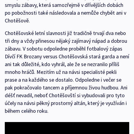
smyslu zábavy, která samozřejmě v dřívějších dobách
po pobožnosti také následovala a nemůže chybět ani v
Chotěšově.
Chotěšovské letní slavnosti již tradičně trvají dva nebo
tři dny a vždy přinesou nějaký zajímavý nápad a dobrou
zábavu. V sobotu odpoledne proběhl fotbalový zápas
Dívčí FK Brozany versus Chotěšovská stará garda a není
ani tak důležité, kdo vyhrál, ale že se nezranilo příliš
mnoho hráčů. Mezitím už na návsi specialisté pekli
prase a na každého se dostalo. Odpoledne i večer se
pak pokračovalo tancem a příjemnou živou hudbou. Ani
déšť nevadil, neboť Chotěšovští si vybudovali pro tyto
účely na návsi pěkný prostorný altán, který je využíván i
během celého roku.