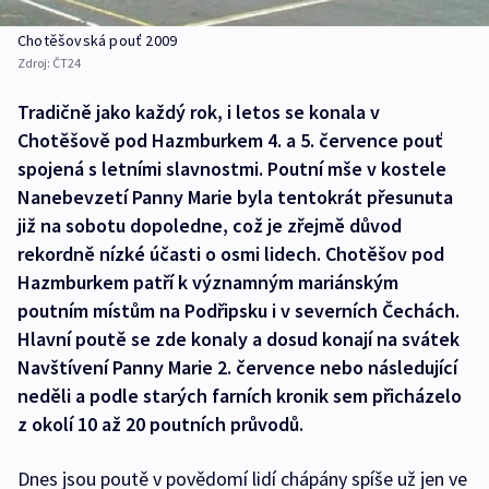
Chotěšovská pouť 2009
Zdroj:
ČT24
Tradičně jako každý rok, i letos se konala v
Chotěšově pod Hazmburkem 4. a 5. července pouť
spojená s letními slavnostmi. Poutní mše v kostele
Nanebevzetí Panny Marie byla tentokrát přesunuta
již na sobotu dopoledne, což je zřejmě důvod
rekordně nízké účasti o osmi lidech. Chotěšov pod
Hazmburkem patří k významným mariánským
poutním místům na Podřipsku i v severních Čechách.
Hlavní poutě se zde konaly a dosud konají na svátek
Navštívení Panny Marie 2. července nebo následující
neděli a podle starých farních kronik sem přicházelo
z okolí 10 až 20 poutních průvodů.
Dnes jsou poutě v povědomí lidí chápány spíše už jen ve