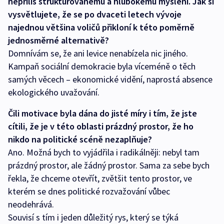
nepříliš strukturovanému a hlubokému myšlení. Jak si
vysvětlujete, že se po dvaceti letech vývoje
najednou většina voličů přikloní k této poměrně
jednosměrné alternativě?
Domnívám se, že ani levice nenabízela nic jiného.
Kampaň sociální demokracie byla víceméně o těch
samých věcech – ekonomické vidění, naprostá absence
ekologického uvažování.
Čili motivace byla dána do jisté míry i tím, že jste
cítili, že je v této oblasti prázdný prostor, že ho
nikdo na politické scéně nezaplňuje?
Ano. Možná bych to vyjádřila i radikálněji: nebyl tam
prázdný prostor, ale žádný prostor. Sama za sebe bych
řekla, že chceme otevřít, zvětšit tento prostor, ve
kterém se dnes politické rozvažování vůbec
neodehrává.
Souvisí s tím i jeden důležitý rys, který se týká