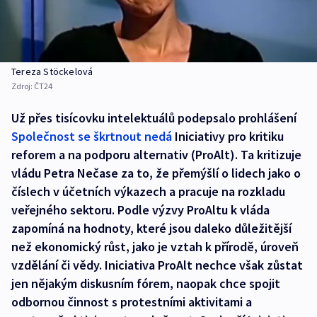
Tereza Stöckelová
Zdroj:
ČT24
Už přes tisícovku intelektuálů podepsalo prohlášení
Společnost se škrtnout nedá
Iniciativy pro kritiku
reforem a na podporu alternativ (ProAlt). Ta kritizuje
vládu Petra Nečase za to, že přemýšlí o lidech jako o
číslech v účetních výkazech a pracuje na rozkladu
veřejného sektoru. Podle výzvy ProAltu k vláda
zapomíná na hodnoty, které jsou daleko důležitější
než ekonomický růst, jako je vztah k přírodě, úroveň
vzdělání či vědy. Iniciativa ProAlt nechce však zůstat
jen nějakým diskusním fórem, naopak chce spojit
odbornou činnost s protestními aktivitami a