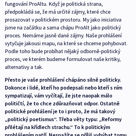
fungování ProAltu. Když je politická strana,
předpokládá se, že má určité zájmy, které chce
prosazovat v politickém prostoru. My jako iniciativa
jsme na začátku a sama chápu ProAlt jako politický
proces. Nemáme jasně dané zájmy. Naše prohlášení
vytyčuje jakousi mapu, na které se chceme pohybovat.
Podle toho bude probíhat nějaký odborně-politický
proces, ve kterém budeme formulovat naše kritiky,
alternativy a tak.
Přesto je vaše prohlášení chápáno silně politicky.
Dokonce i lidé, kteří ho podepsali nebo kteří s ním
sympatizují, vám vyčítají, že jste naopak málo
političtí, že to chce zdůrazňovat odpor. Ostatně
politické prohlášení je to i proto, že má takový
„politický poetismus“. Třeba věty typu: „Reformy
přilétají na křídlech strachu.“ To k politickým
prohlášením patří. Nesnažíte se příliš vyhýbat tomu,