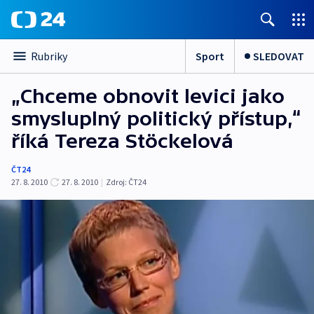
Sport
SLEDOVAT
Rubriky
„Chceme obnovit levici jako
smysluplný politický přístup,“
říká Tereza Stöckelová
ČT24
27. 8. 2010
27. 8. 2010
|
Zdroj:
ČT24