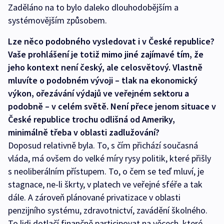
Zaděláno na to bylo daleko dlouhodobějším a
systémovějším způsobem.
Lze něco podobného vysledovat i v České republice?
Vaše prohlášení je totiž mimo jiné zajímavé tím, že
jeho kontext není český, ale celosvětový. Vlastně
mluvíte o podobném vývoji – tlak na ekonomický
výkon, ořezávání výdajů ve veřejném sektoru a
podobně – v celém světě. Není přece jenom situace v
České republice trochu odlišná od Ameriky,
minimálně třeba v oblasti zadlužování?
Doposud relativně byla. To, s čím přichází současná
vláda, má ovšem do velké míry rysy politik, které přišly
s neoliberálním přístupem. To, o čem se teď mluví, je
stagnace, ne-li škrty, v platech ve veřejné sféře a tak
dále. A zároveň plánované privatizace v oblasti
penzijního systému, zdravotnictví, zavádění školného.
To lidi dotlačí finančně participovat na věcech, které