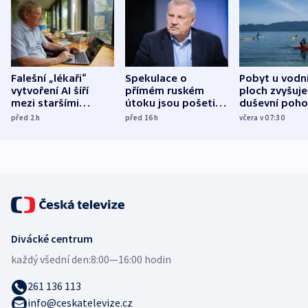
Falešní „lékaři“
Spekulace o
Pobyt u vodn
vytvoření AI šíří
přímém ruském
ploch zvyšuje
mezi staršími
útoku jsou pošetilé,
duševní poho
Poláky nebezpečné
míní estonský
ukázala
před 2
h
před 16
h
včera v 07:30
zdravotní rady
bezpečnostní
mezinárodní 
expert
Divácké centrum
každý všední den:
8:00—16:00 hodin
261 136 113
info@ceskatelevize.cz