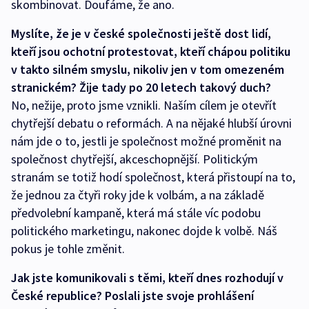
skombinovat. Doufáme, že ano.
Myslíte, že je v české společnosti ještě dost lidí,
kteří jsou ochotní protestovat, kteří chápou politiku
v takto silném smyslu, nikoliv jen v tom omezeném
stranickém? Žije tady po 20 letech takový duch?
No, nežije, proto jsme vznikli. Naším cílem je otevřít
chytřejší debatu o reformách. A na nějaké hlubší úrovni
nám jde o to, jestli je společnost možné proměnit na
společnost chytřejší, akceschopnější. Politickým
stranám se totiž hodí společnost, která přistoupí na to,
že jednou za čtyři roky jde k volbám, a na základě
předvolební kampaně, která má stále víc podobu
politického marketingu, nakonec dojde k volbě. Náš
pokus je tohle změnit.
Jak jste komunikovali s těmi, kteří dnes rozhodují v
České republice? Poslali jste svoje prohlášení