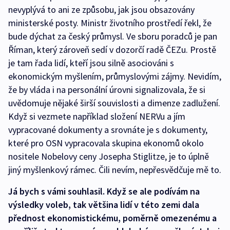
nevyplývá to ani ze způsobu, jak jsou obsazovány
ministerské posty. Ministr životního prostředí řekl, že
bude dýchat za český průmysl. Ve sboru poradců je pan
Říman, který zároveň sedí v dozorčí radě ČEZu. Prostě
je tam řada lidí, kteří jsou silně asociováni s
ekonomickým myšlením, průmyslovými zájmy. Nevidím,
že by vláda i na personální úrovni signalizovala, že si
uvědomuje nějaké širší souvislosti a dimenze zadlužení.
Když si vezmete například složení NERVu a jím
vypracované dokumenty a srovnáte je s dokumenty,
které pro OSN vypracovala skupina ekonomů okolo
nositele Nobelovy ceny Josepha Stiglitze, je to úplně
jiný myšlenkový rámec. Čili nevím, nepřesvědčuje mě to.
Já bych s vámi souhlasil. Když se ale podívám na
výsledky voleb, tak většina lidí v této zemi dala
přednost ekonomistickému, poměrně omezenému a