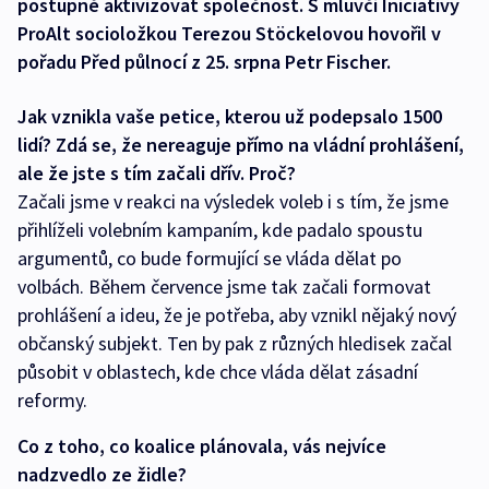
postupně aktivizovat společnost. S mluvčí Iniciativy
ProAlt socioložkou Terezou Stöckelovou hovořil v
pořadu Před půlnocí z 25. srpna Petr Fischer.
Jak vznikla vaše petice, kterou už podepsalo 1500
lidí? Zdá se, že nereaguje přímo na vládní prohlášení,
ale že jste s tím začali dřív. Proč?
Začali jsme v reakci na výsledek voleb i s tím, že jsme
přihlíželi volebním kampaním, kde padalo spoustu
argumentů, co bude formující se vláda dělat po
volbách. Během července jsme tak začali formovat
prohlášení a ideu, že je potřeba, aby vznikl nějaký nový
občanský subjekt. Ten by pak z různých hledisek začal
působit v oblastech, kde chce vláda dělat zásadní
reformy.
Co z toho, co koalice plánovala, vás nejvíce
nadzvedlo ze židle?