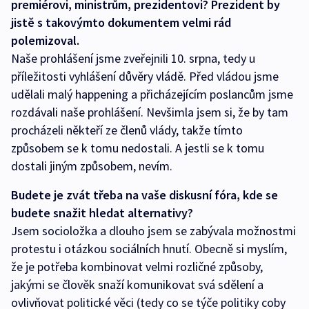
premiérovi, ministrům, prezidentovi? Prezident by
jistě s takovýmto dokumentem velmi rád
polemizoval.
Naše prohlášení jsme zveřejnili 10. srpna, tedy u
příležitosti vyhlášení důvěry vládě. Před vládou jsme
udělali malý happening a přicházejícím poslancům jsme
rozdávali naše prohlášení. Nevšimla jsem si, že by tam
procházeli někteří ze členů vlády, takže tímto
způsobem se k tomu nedostali. A jestli se k tomu
dostali jiným způsobem, nevím.
Budete je zvát třeba na vaše diskusní fóra, kde se
budete snažit hledat alternativy?
Jsem socioložka a dlouho jsem se zabývala možnostmi
protestu i otázkou sociálních hnutí. Obecně si myslím,
že je potřeba kombinovat velmi rozličné způsoby,
jakými se člověk snaží komunikovat svá sdělení a
ovlivňovat politické věci (tedy co se týče politiky coby