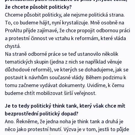
že chcete působit politicky?
Chceme působit politicky, ale nejsme politická strana.
To, co budeme hájit, nyní krystalizuje. Mně osobně na
ProAltu přijde zajímavé, že chce propojit odbornou práci
a protestní činnost ve vztahu k reformám, které vláda
chystá.
Na straně odborné práce se teď ustanovilo několik
tematických skupin (jedna z nich se například věnuje
důchodové reformě), ve kterých se dohadujeme, jak se
postavit k návrhům současné vlády. Během podzimu k
tomu začneme vydávat dokumenty. Uvidíme, k čemu
budeme chtít mobilizovat širší veřejnost.
Je to tedy politický think tank, který však chce mít
bezprostřední politický dopad?
Ano. Řekněme, že jedna noha je think tank a druhá je
něco jako protestní hnutí. Výzva je v tom, jestli to půjde