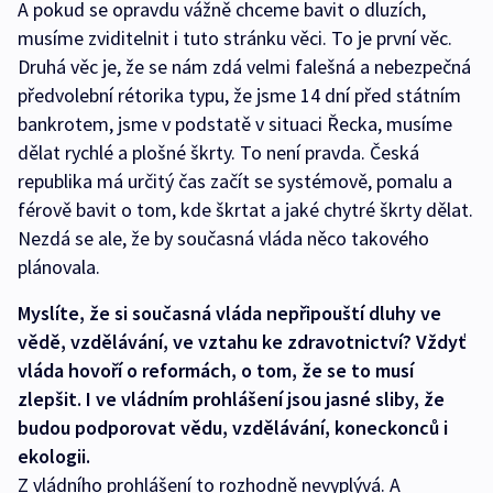
A pokud se opravdu vážně chceme bavit o dluzích,
musíme zviditelnit i tuto stránku věci. To je první věc.
Druhá věc je, že se nám zdá velmi falešná a nebezpečná
předvolební rétorika typu, že jsme 14 dní před státním
bankrotem, jsme v podstatě v situaci Řecka, musíme
dělat rychlé a plošné škrty. To není pravda. Česká
republika má určitý čas začít se systémově, pomalu a
férově bavit o tom, kde škrtat a jaké chytré škrty dělat.
Nezdá se ale, že by současná vláda něco takového
plánovala.
Myslíte, že si současná vláda nepřipouští dluhy ve
vědě, vzdělávání, ve vztahu ke zdravotnictví? Vždyť
vláda hovoří o reformách, o tom, že se to musí
zlepšit. I ve vládním prohlášení jsou jasné sliby, že
budou podporovat vědu, vzdělávání, koneckonců i
ekologii.
Z vládního prohlášení to rozhodně nevyplývá. A