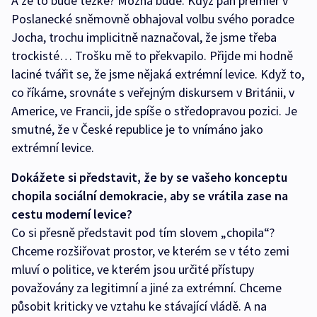
A že to bude těžké? Možná bude. Když pan premiér v
Poslanecké sněmovně obhajoval volbu svého poradce
Jocha, trochu implicitně naznačoval, že jsme třeba
trockisté… Trošku mě to překvapilo. Přijde mi hodně
laciné tvářit se, že jsme nějaká extrémní levice. Když to,
co říkáme, srovnáte s veřejným diskursem v Británii, v
Americe, ve Francii, jde spíše o středopravou pozici. Je
smutné, že v České republice je to vnímáno jako
extrémní levice.
Dokážete si představit, že by se vašeho konceptu
chopila sociální demokracie, aby se vrátila zase na
cestu moderní levice?
Co si přesně představit pod tím slovem „chopila“?
Chceme rozšiřovat prostor, ve kterém se v této zemi
mluví o politice, ve kterém jsou určité přístupy
považovány za legitimní a jiné za extrémní. Chceme
působit kriticky ve vztahu ke stávající vládě. A na