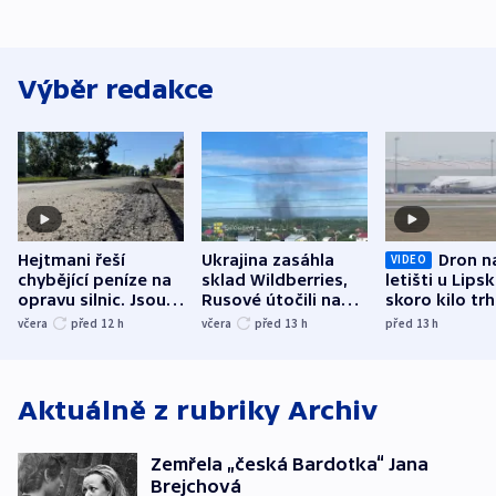
Výběr redakce
Hejtmani řeší
Ukrajina zasáhla
Dron n
VIDEO
chybějící peníze na
sklad Wildberries,
letišti u Lips
opravu silnic. Jsou
Rusové útočili na
skoro kilo trh
nenárokové, namítá
trh, hasiče či
indicie ukazuj
včera
před 12
h
včera
před 13
h
před 13
h
ministerstvo
stadion
Rusko
Aktuálně z rubriky
Archiv
Zemřela „česká Bardotka“ Jana
Brejchová