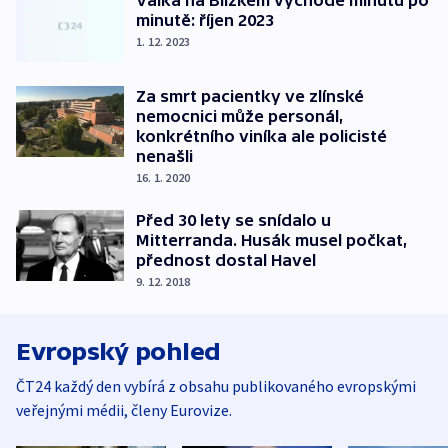
Válka na Blízkém východě minutu po
minutě: říjen 2023
1. 12. 2023
Za smrt pacientky ve zlínské
nemocnici může personál,
konkrétního viníka ale policisté
nenašli
16. 1. 2020
Před 30 lety se snídalo u
Mitterranda. Husák musel počkat,
přednost dostal Havel
9. 12. 2018
Evropský pohled
ČT24 každý den vybírá z obsahu publikovaného evropskými
veřejnými médii, členy Eurovize.