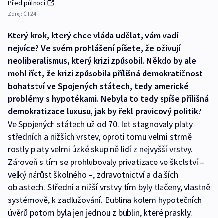
Před půlnocí
Zdroj:
ČT24
Který krok, který chce vláda udělat, vám vadí
nejvíce? Ve svém prohlášení píšete, že oživují
neoliberalismus, který krizi způsobil. Někdo by ale
mohl říct, že krizi způsobila přílišná demokratičnost
bohatství ve Spojených státech, tedy americké
problémy s hypotékami. Nebyla to tedy spíše přílišná
demokratizace luxusu, jak by řekl pravicový politik?
Ve Spojených státech už od 70. let stagnovaly platy
středních a nižších vrstev, oproti tomu velmi strmě
rostly platy velmi úzké skupině lidí z nejvyšší vrstvy.
Zároveň s tím se prohlubovaly privatizace ve školství –
velký nárůst školného –, zdravotnictví a dalších
oblastech. Střední a nižší vrstvy tím byly tlačeny, vlastně
systémově, k zadlužování. Bublina kolem hypotečních
úvěrů potom byla jen jednou z bublin, které praskly.