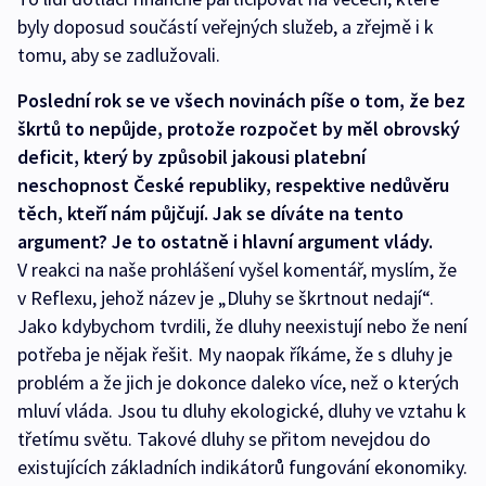
byly doposud součástí veřejných služeb, a zřejmě i k
tomu, aby se zadlužovali.
Poslední rok se ve všech novinách píše o tom, že bez
škrtů to nepůjde, protože rozpočet by měl obrovský
deficit, který by způsobil jakousi platební
neschopnost České republiky, respektive nedůvěru
těch, kteří nám půjčují. Jak se díváte na tento
argument? Je to ostatně i hlavní argument vlády.
V reakci na naše prohlášení vyšel komentář, myslím, že
v Reflexu, jehož název je „Dluhy se škrtnout nedají“.
Jako kdybychom tvrdili, že dluhy neexistují nebo že není
potřeba je nějak řešit. My naopak říkáme, že s dluhy je
problém a že jich je dokonce daleko více, než o kterých
mluví vláda. Jsou tu dluhy ekologické, dluhy ve vztahu k
třetímu světu. Takové dluhy se přitom nevejdou do
existujících základních indikátorů fungování ekonomiky.