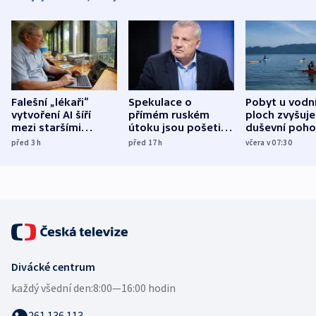
Falešní „lékaři“
Spekulace o
Pobyt u vodn
vytvoření AI šíří
přímém ruském
ploch zvyšuje
mezi staršími
útoku jsou pošetilé,
duševní poho
Poláky nebezpečné
míní estonský
ukázala
před 3
h
před 17
h
včera v 07:30
zdravotní rady
bezpečnostní
mezinárodní 
expert
Divácké centrum
každý všední den:
8:00—16:00 hodin
261 136 113