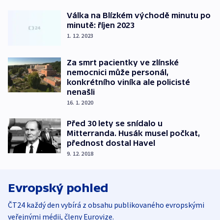
Válka na Blízkém východě minutu po
minutě: říjen 2023
1. 12. 2023
Za smrt pacientky ve zlínské
nemocnici může personál,
konkrétního viníka ale policisté
nenašli
16. 1. 2020
Před 30 lety se snídalo u
Mitterranda. Husák musel počkat,
přednost dostal Havel
9. 12. 2018
Evropský pohled
ČT24 každý den vybírá z obsahu publikovaného evropskými
veřejnými médii, členy Eurovize.