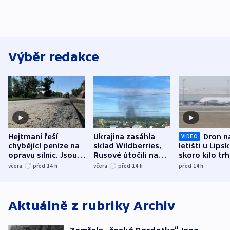
Výběr redakce
Hejtmani řeší
Ukrajina zasáhla
Dron n
VIDEO
chybějící peníze na
sklad Wildberries,
letišti u Lips
opravu silnic. Jsou
Rusové útočili na
skoro kilo trh
nenárokové, namítá
trh, hasiče či
indicie ukazuj
včera
před 14
h
včera
před 14
h
před 14
h
ministerstvo
stadion
Rusko
Aktuálně z rubriky
Archiv