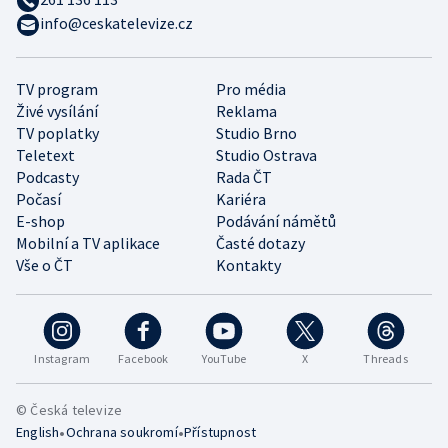
info@ceskatelevize.cz
TV program
Pro média
Živé vysílání
Reklama
TV poplatky
Studio Brno
Teletext
Studio Ostrava
Podcasty
Rada ČT
Počasí
Kariéra
E-shop
Podávání námětů
Mobilní a TV aplikace
Časté dotazy
Vše o ČT
Kontakty
Instagram
Facebook
YouTube
X
Threads
© Česká televize
•
•
English
Ochrana soukromí
Přístupnost