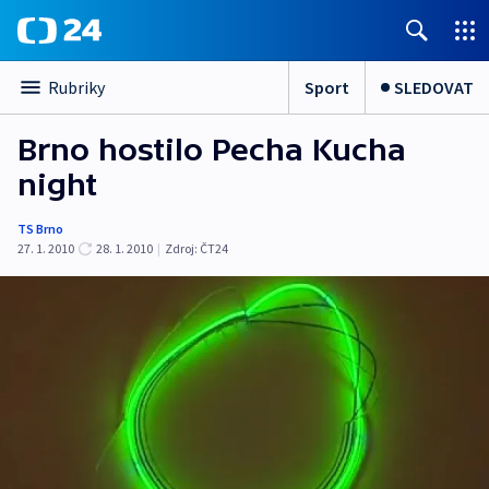
Sport
SLEDOVAT
Rubriky
Brno hostilo Pecha Kucha
night
TS Brno
27. 1. 2010
28. 1. 2010
|
Zdroj:
ČT24