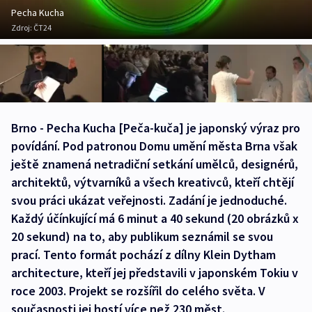
Pecha Kucha
Zdroj:
ČT24
Brno - Pecha Kucha [Peča-kuča] je japonský výraz pro
povídání. Pod patronou Domu umění města Brna však
ještě znamená netradiční setkání umělců, designérů,
architektů, výtvarníků a všech kreativců, kteří chtějí
svou práci ukázat veřejnosti. Zadání je jednoduché.
Každý účínkující má 6 minut a 40 sekund (20 obrázků x
20 sekund) na to, aby publikum seznámil se svou
prací. Tento formát pochází z dílny Klein Dytham
architecture, kteří jej představili v japonském Tokiu v
roce 2003. Projekt se rozšířil do celého světa. V
současnosti jej hostí více než 230 měst.