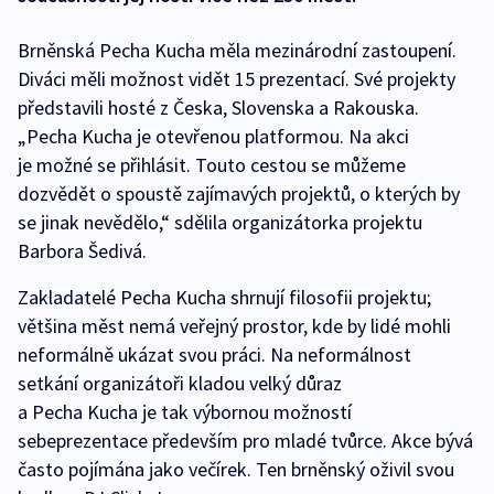
Brněnská Pecha Kucha měla mezinárodní zastoupení.
Diváci měli možnost vidět 15 prezentací. Své projekty
představili hosté z Česka, Slovenska a Rakouska.
„Pecha Kucha je otevřenou platformou. Na akci
je možné se přihlásit. Touto cestou se můžeme
dozvědět o spoustě zajímavých projektů, o kterých by
se jinak nevědělo,“ sdělila organizátorka projektu
Barbora Šedivá.
Zakladatelé Pecha Kucha shrnují filosofii projektu;
většina měst nemá veřejný prostor, kde by lidé mohli
neformálně ukázat svou práci. Na neformálnost
setkání organizátoři kladou velký důraz
a Pecha Kucha je tak výbornou možností
sebeprezentace především pro mladé tvůrce. Akce bývá
často pojímána jako večírek. Ten brněnský oživil svou