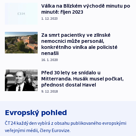
Válka na Blízkém východě minutu po
minutě: říjen 2023
1. 12. 2023
Za smrt pacientky ve zlínské
nemocnici může personál,
konkrétního viníka ale policisté
nenašli
16. 1. 2020
Před 30 lety se snídalo u
Mitterranda. Husák musel počkat,
přednost dostal Havel
9. 12. 2018
Evropský pohled
ČT24 každý den vybírá z obsahu publikovaného evropskými
veřejnými médii, členy Eurovize.