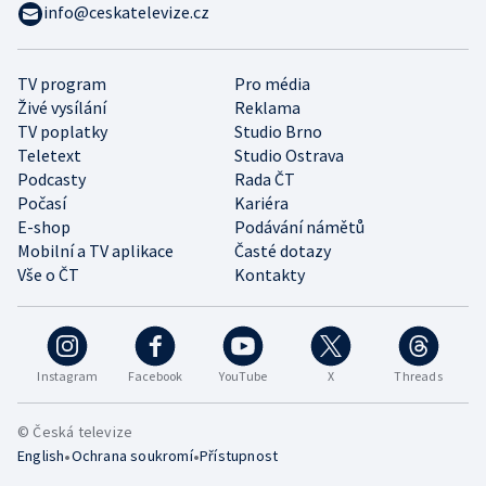
info@ceskatelevize.cz
TV program
Pro média
Živé vysílání
Reklama
TV poplatky
Studio Brno
Teletext
Studio Ostrava
Podcasty
Rada ČT
Počasí
Kariéra
E-shop
Podávání námětů
Mobilní a TV aplikace
Časté dotazy
Vše o ČT
Kontakty
Instagram
Facebook
YouTube
X
Threads
© Česká televize
•
•
English
Ochrana soukromí
Přístupnost