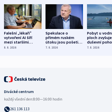
Falešní „lékaři“
Spekulace o
Pobyt u vodn
vytvoření AI šíří
přímém ruském
ploch zvyšuje
mezi staršími
útoku jsou pošetilé,
duševní poho
Poláky nebezpečné
míní estonský
ukázala
8. 8. 2026
7. 8. 2026
7. 8. 2026
zdravotní rady
bezpečnostní
mezinárodní 
expert
Divácké centrum
každý všední den:
8:00—16:00 hodin
261 136 113