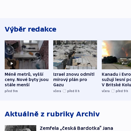
Výběr redakce
Méně metrů, vyšší
Izrael znovu odmítl
Kanadu i Evro
ceny. Nové byty jsou
mírový plán pro
sužují lesní p
stále menší
Gazu
V Britské Kol
evakuovali tis
před 9
m
včera
před 8
h
včera
před 9
h
Aktuálně z rubriky
Archiv
Zemřela „česká Bardotka“ Jana