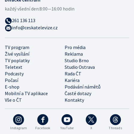
každý všední den:
8:00—16:00 hodin
261 136 113
info@ceskatelevize.cz
TV program
Pro média
Živé vysílání
Reklama
TV poplatky
Studio Brno
Teletext
Studio Ostrava
Podcasty
Rada ČT
Počasí
Kariéra
E-shop
Podávání námětů
Mobilní a TV aplikace
Časté dotazy
Vše o ČT
Kontakty
Instagram
Facebook
YouTube
X
Threads