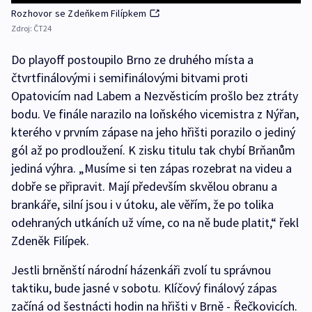
Rozhovor se Zdeňkem Filípkem
Zdroj:
ČT24
Do playoff postoupilo Brno ze druhého místa a
čtvrtfinálovými i semifinálovými bitvami proti
Opatovicím nad Labem a Nezvěsticím prošlo bez ztráty
bodu. Ve finále narazilo na loňského vicemistra z Nýřan,
kterého v prvním zápase na jeho hřišti porazilo o jediný
gól až po prodloužení. K zisku titulu tak chybí Brňanům
jediná výhra. „Musíme si ten zápas rozebrat na videu a
dobře se připravit. Mají především skvělou obranu a
brankáře, silní jsou i v útoku, ale věřím, že po tolika
odehraných utkáních už víme, co na ně bude platit,“ řekl
Zdeněk Filípek.
Jestli brněnští národní házenkáři zvolí tu správnou
taktiku, bude jasné v sobotu. Klíčový finálový zápas
začíná od šestnácti hodin na hřišti v Brně - Řečkovicích.