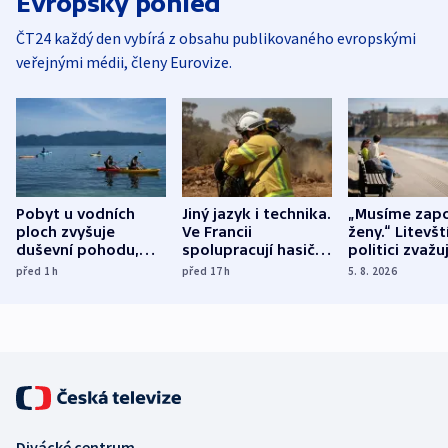
Evropský pohled
ČT24 každý den vybírá z obsahu publikovaného evropskými
veřejnými médii, členy Eurovize.
Pobyt u vodních
Jiný jazyk i technika.
„Musíme zapo
ploch zvyšuje
Ve Francii
ženy.“ Litevšt
duševní pohodu,
spolupracují hasiči z
politici zvažuj
ukázala
různých zemí
dohodu o
před 1
h
před 17
h
5. 8. 2026
mezinárodní studie
demografii
Divácké centrum