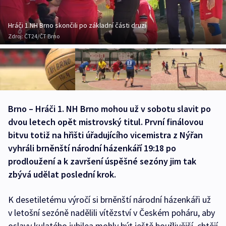
Hráči 1.NH Brno skončili po základní části druzí
Zdroj:
ČT24/ČT Brno
Brno – Hráči 1. NH Brno mohou už v sobotu slavit po
dvou letech opět mistrovský titul. První finálovou
bitvu totiž na hřišti úřadujícího vicemistra z Nýřan
vyhráli brněnští národní házenkáří 19:18 po
prodloužení a k završení úspěšné sezóny jim tak
zbývá udělat poslední krok.
K desetiletému výročí si brněnští národní házenkáři už
v letošní sezóně nadělili vítězství v Českém poháru, aby
oslavy kulatého jubilea mohly být ještě bouřlivější, chtějí