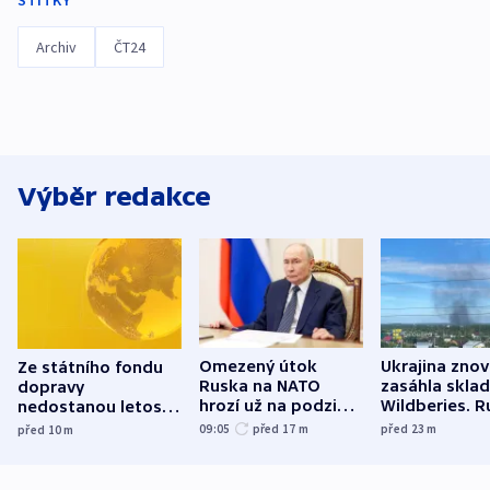
ŠTÍTKY
Archiv
ČT24
Výběr redakce
Omezený útok
Ukrajina zno
Ze státního fondu
Ruska na NATO
zasáhla skla
dopravy
hrozí už na podzim,
Wildberies. 
nedostanou letos
varují tajné služby
útočili v Cha
kraje na silnice ani
09:05
před 17
m
před 23
m
před 10
m
USA
oblasti
korunu, řekl Půta