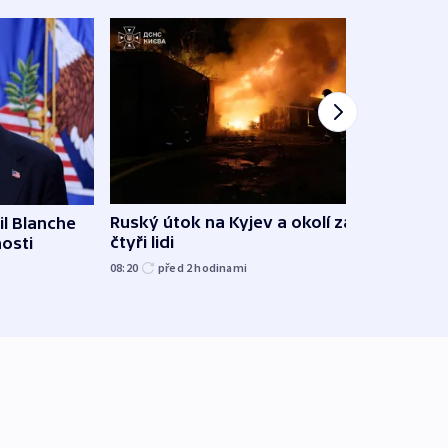
Ruský útok na Kyjev a okolí zabil
l Blanche
Hejtm
čtyři lidi
nosti
oprav
namí
08:20
před 2
hodinami
včera