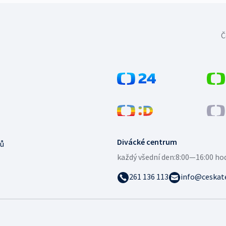
Č
Divácké centrum
ů
každý všední den:
8:00—16:00 ho
261 136 113
info@ceskate