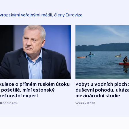
vropskými veřejnými médii, členy Eurovize.
kulace o přímém ruském útoku
Pobyt u vodních ploch 
 pošetilé, míní estonský
duševní pohodu, ukáza
pečnostní expert
mezinárodní studie
20
hodinami
včera v 07:30