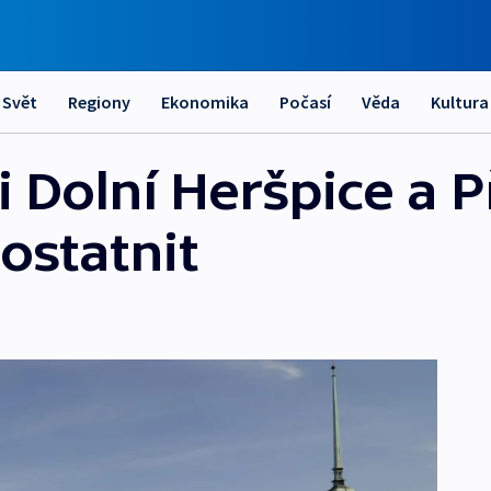
Svět
Regiony
Ekonomika
Počasí
Věda
Kultura
 Dolní Heršpice a P
ostatnit