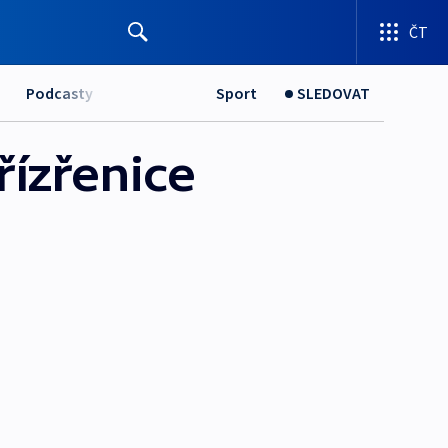
ČT
Podcasty
Sport
SLEDOVAT
řízřenice