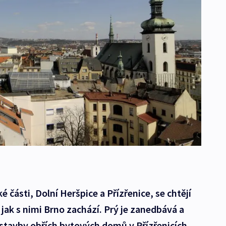
části, Dolní Heršpice a Přízřenice, se chtějí
 jak s nimi Brno zachází. Prý je zanedbává a
ýstavby obřích bytových domů v Přízřenicích.