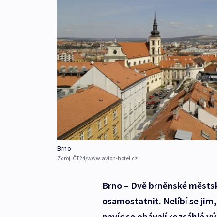
Brno
Zdroj:
ČT24/www.avion-hotel.cz
Brno – Dvě brněnské městské 
osamostatnit. Nelíbí se jim,
navíc se obávají rozsáhlé v