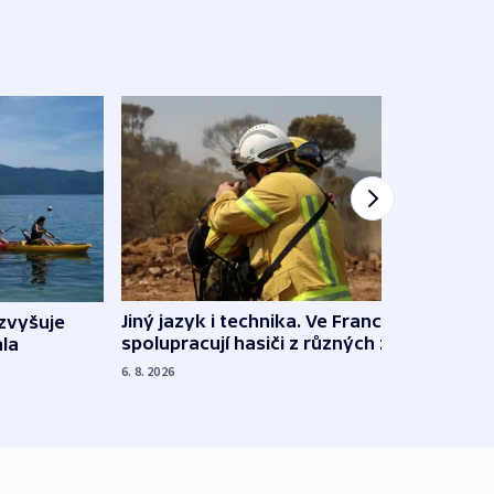
Jiný jazyk i technika. Ve Francii
zvyšuje
„Musí
spolupracují hasiči z různých zemí
la
polit
demo
6. 8. 2026
5. 8. 20