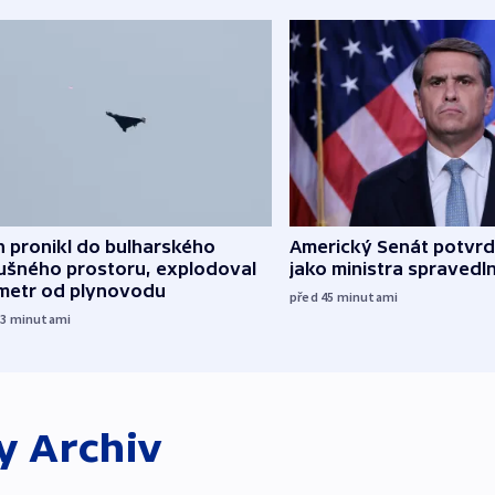
 pronikl do bulharského
Americký Senát potvrdi
ušného prostoru, explodoval
jako ministra spravedl
ometr od plynovodu
před 45
minutami
33
minutami
ky
Archiv