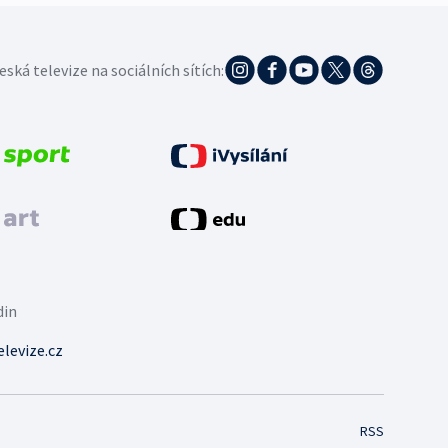
eská televize na sociálních sítích:
din
levize.cz
RSS