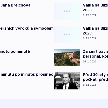
 Jana Brejchová
Válka na Blí
2023
1. 12. 2023
verzních výroků a symbolem
Válka na Blí
2023
1. 12. 2023
inutu po minutě
Za smrt paci
personál, kon
16. 1. 2020
 minutu po minutě: prosinec
Před 30 lety
počkat, před
9. 12. 2018