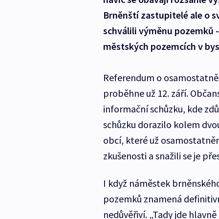
Brněnští zastupitelé ale o sv
schválili výměnu pozemků - 
městských pozemcích v byst
Referendum o osamostatnění
proběhne už 12. září. Občan
informační schůzku, kde zdů
schůzku dorazilo kolem dvou 
obcí, které už osamostatnění
zkušenosti a snažili se je pře
I když náměstek brněnského
pozemků znamená definitivní
nedůvěřiví. „Tady jde hlavně