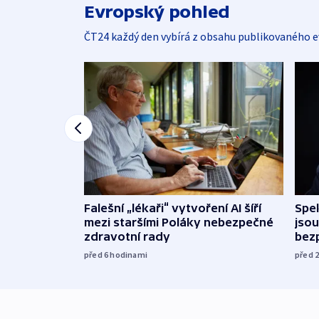
Evropský pohled
ČT24 každý den vybírá z obsahu publikovaného e
Falešní „lékaři“ vytvoření AI šíří
Spe
mezi staršími Poláky nebezpečné
jsou
zdravotní rady
bez
před 6
hodinami
před 