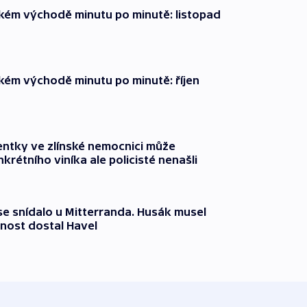
zkém východě minutu po minutě: listopad
zkém východě minutu po minutě: říjen
entky ve zlínské nemocnici může
krétního viníka ale policisté nenašli
 se snídalo u Mitterranda. Husák musel
nost dostal Havel