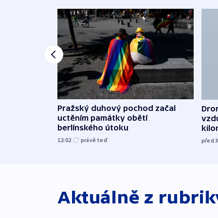
Pražský duhový pochod začal
Dron
uctěním památky obětí
vzd
berlínského útoku
kil
12:02
právě teď
před 
Aktuálně z rubri