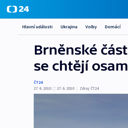
Hlavní události
Ukrajina
Volby
Domácí
Brněnské části
se chtějí osam
ČT24
27. 6. 2010
27. 6. 2010
|
Zdroj:
ČT24