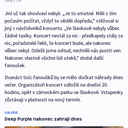
Zdroj:
ČT24
Jiní už tak shovívaví nebyli. „Je to smutné. Měli s tím
počasím počítat, vždyť to věděli dopředu,“ stěžoval si
jiný z návštěvníků koncertu. „Ve Slavkově nebyly vůbec
žádné taxíky. Koncert nestál za nic - předkapely stály za
nic, pořadatelé řekli, že koncert bude, ale nakonec
vůbec nebyl. Odešli jsme odtud, nechtěli nás pustit ven.
Nakonec vlastně všichni lidi utekli,“ dodal další
fanoušek.
Dvanáct tisíc fanoušků by se mělo dočkat náhrady dnes
večer. Organizátoři koncert odložili na dnešní 20.
hodinu, opět v zámeckém parku ve Slavkově. Vstupenky
zůstávaji v platnosti na nový termín.
GALERIE
Deep Purple nakonec zahrají dnes