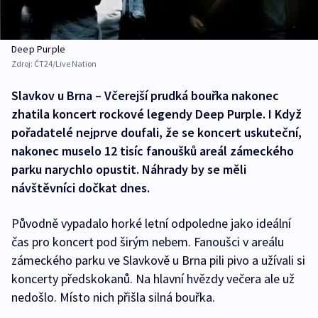
Deep Purple
Zdroj:
ČT24/Live Nation
Slavkov u Brna – Včerejší prudká bouřka nakonec
zhatila koncert rockové legendy Deep Purple. I Když
pořadatelé nejprve doufali, že se koncert uskuteční,
nakonec muselo 12 tisíc fanoušků areál zámeckého
parku narychlo opustit. Náhrady by se měli
návštěvníci dočkat dnes.
Původně vypadalo horké letní odpoledne jako ideální
čas pro koncert pod širým nebem. Fanoušci v areálu
zámeckého parku ve Slavkově u Brna pili pivo a užívali si
koncerty předskokanů. Na hlavní hvězdy večera ale už
nedošlo. Místo nich přišla silná bouřka.