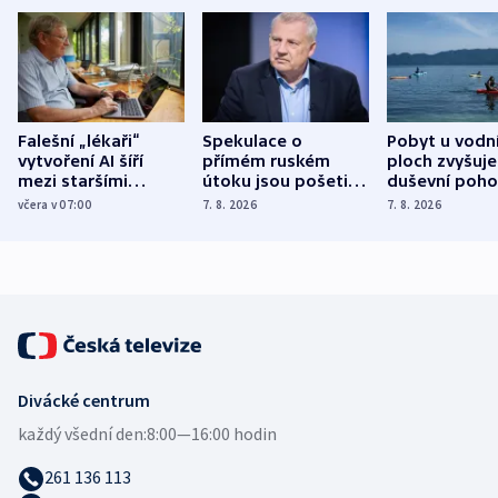
Falešní „lékaři“
Spekulace o
Pobyt u vodn
vytvoření AI šíří
přímém ruském
ploch zvyšuje
mezi staršími
útoku jsou pošetilé,
duševní poho
Poláky nebezpečné
míní estonský
ukázala
včera v 07:00
7. 8. 2026
7. 8. 2026
zdravotní rady
bezpečnostní
mezinárodní 
expert
Divácké centrum
každý všední den:
8:00—16:00 hodin
261 136 113