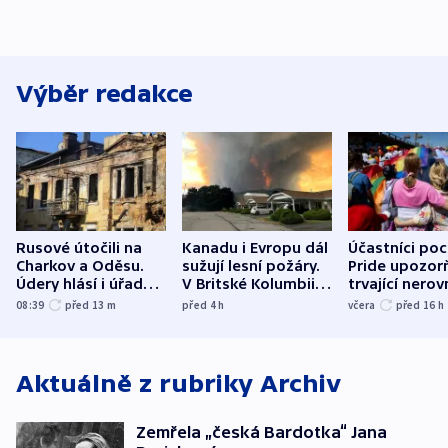
Výběr redakce
Rusové útočili na
Kanadu i Evropu dál
Účastníci po
Charkov a Oděsu.
sužují lesní požáry.
Pride upozorň
Údery hlásí i úřady v
V Britské Kolumbii
trvající nerov
Bělgorodu
evakuovali tisíce lidí
společensko
08:39
před 13
m
před 4
h
včera
před 16
h
atmosféru
Aktuálně z rubriky
Archiv
Zemřela „česká Bardotka“ Jana