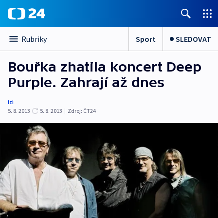
Sport
SLEDOVAT
Rubriky
Bouřka zhatila koncert Deep
Purple. Zahrají až dnes
izi
5. 8. 2013
5. 8. 2013
|
Zdroj:
ČT24