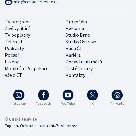
info@ceskatelevize.cz
TV program
Pro média
Živé vysílání
Reklama
TV poplatky
Studio Brno
Teletext
Studio Ostrava
Podcasty
Rada ČT
Počasí
Kariéra
E-shop
Podávání námětů
Mobilní a TV aplikace
Časté dotazy
Vše o ČT
Kontakty
Instagram
Facebook
YouTube
X
Threads
© Česká televize
•
•
English
Ochrana soukromí
Přístupnost