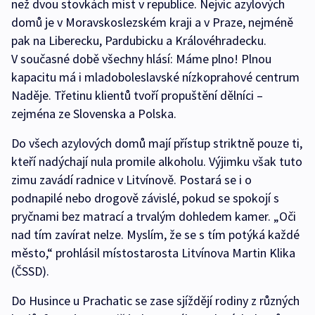
než dvou stovkách míst v republice. Nejvíc azylových
domů je v Moravskoslezském kraji a v Praze, nejméně
pak na Liberecku, Pardubicku a Královéhradecku.
V současné době všechny hlásí: Máme plno! Plnou
kapacitu má i mladoboleslavské nízkoprahové centrum
Naděje. Třetinu klientů tvoří propuštění dělníci –
zejména ze Slovenska a Polska.
Do všech azylových domů mají přístup striktně pouze ti,
kteří nadýchají nula promile alkoholu. Výjimku však tuto
zimu zavádí radnice v Litvínově. Postará se i o
podnapilé nebo drogově závislé, pokud se spokojí s
pryčnami bez matrací a trvalým dohledem kamer. „Oči
nad tím zavírat nelze. Myslím, že se s tím potýká každé
město,“ prohlásil místostarosta Litvínova Martin Klika
(ČSSD).
Do Husince u Prachatic se zase sjíždějí rodiny z různých