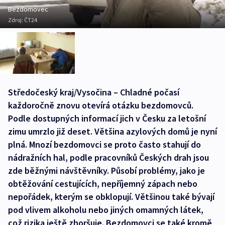
Bezdomovec
Zdroj:
ČT24
Středočeský kraj/Vysočina – Chladné počasí
každoročně znovu otevírá otázku bezdomovců.
Podle dostupných informací jich v Česku za letošní
zimu umrzlo již deset. Většina azylových domů je nyní
plná. Mnozí bezdomovci se proto často stahují do
nádražních hal, podle pracovníků Českých drah jsou
zde běžnými návštěvníky. Působí problémy, jako je
obtěžování cestujících, nepříjemný zápach nebo
nepořádek, kterým se obklopují. Většinou také bývají
pod vlivem alkoholu nebo jiných omamných látek,
což rizika ještě zhoršuje. Bezdomovci se také kromě