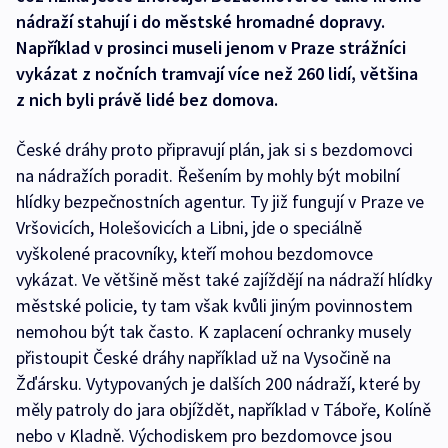
nádraží stahují i do městské hromadné dopravy.
Například v prosinci museli jenom v Praze strážníci
vykázat z nočních tramvají více než 260 lidí, většina
z nich byli právě lidé bez domova.
České dráhy proto připravují plán, jak si s bezdomovci
na nádražích poradit. Řešením by mohly být mobilní
hlídky bezpečnostních agentur. Ty již fungují v Praze ve
Vršovicích, Holešovicích a Libni, jde o speciálně
vyškolené pracovníky, kteří mohou bezdomovce
vykázat. Ve většině měst také zajíždějí na nádraží hlídky
městské policie, ty tam však kvůli jiným povinnostem
nemohou být tak často. K zaplacení ochranky musely
přistoupit České dráhy například už na Vysočině na
Žďársku. Vytypovaných je dalších 200 nádraží, které by
měly patroly do jara objíždět, například v Táboře, Kolíně
nebo v Kladně. Východiskem pro bezdomovce jsou