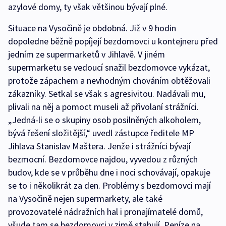
azylové domy, ty však většinou bývají plné.
Situace na Vysočině je obdobná. Již v 9 hodin
dopoledne běžně popíjejí bezdomovci u kontejneru před
jedním ze supermarketů v Jihlavě. V jiném
supermarketu se vedoucí snažil bezdomovce vykázat,
protože zápachem a nevhodným chováním obtěžovali
zákazníky. Setkal se však s agresivitou. Nadávali mu,
plivali na něj a pomoct museli až přivolaní strážníci.
„Jedná-li se o skupiny osob posilněných alkoholem,
bývá řešení složitější,“ uvedl zástupce ředitele MP
Jihlava Stanislav Maštera. Jenže i strážníci bývají
bezmocní. Bezdomovce najdou, vyvedou z různých
budov, kde se v průběhu dne i noci schovávají, opakuje
se to i několikrát za den. Problémy s bezdomovci mají
na Vysočině nejen supermarkety, ale také
provozovatelé nádražních hal i pronajímatelé domů,
všude tam se bezdomovci v zimě stahují. Peníze na