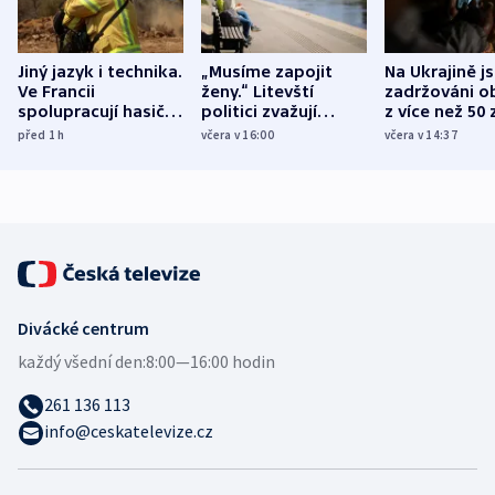
Jiný jazyk i technika.
„Musíme zapojit
Na Ukrajině j
Ve Francii
ženy.“ Litevští
zadržováni o
spolupracují hasiči z
politici zvažují
z více než 50 
různých zemí
dohodu o
Bojovali na s
před 1
h
včera v 16:00
včera v 14:37
demografii
Ruska
Divácké centrum
každý všední den:
8:00—16:00 hodin
261 136 113
info@ceskatelevize.cz