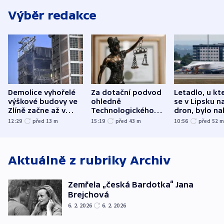
Výběr redakce
Demolice vyhořelé
Za dotační podvod
Letadlo, u kt
výškové budovy ve
ohledně
se v Lipsku n
Zlíně začne až v
Technologického
dron, bylo na
následujících dnech
parku poslal soud
municí, píší 
12:29
před 13
m
15:19
před 43
m
10:56
před 52
do vězení dva muže
Aktuálně z rubriky
Archiv
Zemřela „česká Bardotka“ Jana
Brejchová
6. 2. 2026
6. 2. 2026