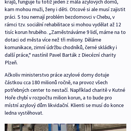
krajů, funguje tu totiž jeden z mála azylových domů,
kam mohou muži, ženy i děti. Otcové si ale musí zajistit
práci. S tou nemají problém bezdomovci v Chebu, v
rámci tzv. sociální rehabilitace si mohou vydělat až 12
tisíc korun hrubého. „Zaměstnáváme 9 lidí, máme na to
dotaci od města více než tři miliony. Děláme
komunikace, zimní údržbu chodníků, černé skládky i
další práce,“ nastínil Pavel Barták z Diecézní charity
Plzeň.
Ačkoliv ministerstvo práce azylové domy dotuje
částkou cca 180 milionů ročně, na provoz všech
potřebných center to nestačí. Například charitě v Kutné
Hoře chybí v rozpočtu milion korun, a to bude pro
místní azylový dům likvidační. Klienti se musí do konce
ledna vystěhovat.