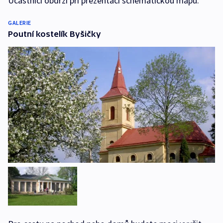
Účastníci obdrží při prezentaci schematickou mapu.
GALERIE
Poutní kostelík Byšičky