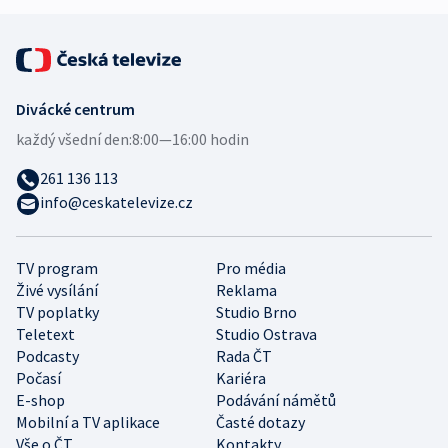
Divácké centrum
každý všední den:
8:00—16:00 hodin
261 136 113
info@ceskatelevize.cz
TV program
Pro média
Živé vysílání
Reklama
TV poplatky
Studio Brno
Teletext
Studio Ostrava
Podcasty
Rada ČT
Počasí
Kariéra
E-shop
Podávání námětů
Mobilní a TV aplikace
Časté dotazy
Vše o ČT
Kontakty