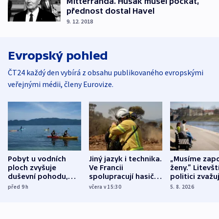
Mitterranda. Husák musel počkat,
přednost dostal Havel
9. 12. 2018
Evropský pohled
ČT24 každý den vybírá z obsahu publikovaného evropskými
veřejnými médii, členy Eurovize.
Pobyt u vodních
Jiný jazyk i technika.
„Musíme zapo
ploch zvyšuje
Ve Francii
ženy.“ Litevšt
duševní pohodu,
spolupracují hasiči z
politici zvažuj
ukázala
různých zemí
dohodu o
před 9
h
včera v 15:30
5. 8. 2026
mezinárodní studie
demografii