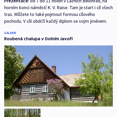
Prezentace:
od 7 do 11 hodin v Lázních Bělohrad, na
horním konci náměstí K. V. Raise. Tam je start i cíl všech
tras. Můžete to také pojmout formou cílového
pochodu. V cíli obdrží každý diplom se svým jménem.
GALERIE
Roubená chalupa v Dolním Javoří