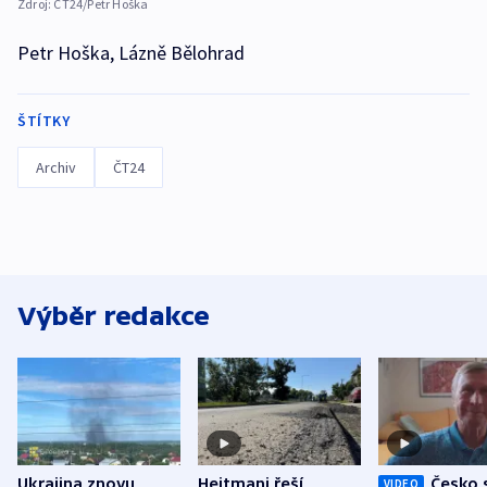
Zdroj:
ČT24/Petr Hoška
Petr Hoška, Lázně Bělohrad
ŠTÍTKY
Archiv
ČT24
Výběr redakce
Ukrajina znovu
Hejtmani řeší
Česko 
VIDEO