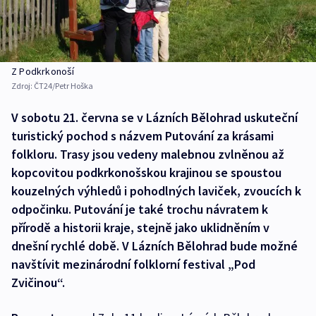
Z Podkrkonoší
Zdroj:
ČT24/Petr Hoška
V sobotu 21. června se v Lázních Bělohrad uskuteční
turistický pochod s názvem Putování za krásami
folkloru. Trasy jsou vedeny malebnou zvlněnou až
kopcovitou podkrkonošskou krajinou se spoustou
kouzelných výhledů i pohodlných laviček, zvoucích k
odpočinku. Putování je také trochu návratem k
přírodě a historii kraje, stejně jako uklidněním v
dnešní rychlé době. V Lázních Bělohrad bude možné
navštívit mezinárodní folklorní festival „Pod
Zvičinou“.