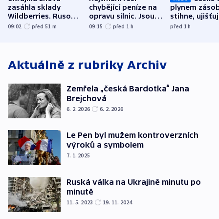
zasáhla sklady
chybějící peníze na
plynem zásob
Wildberries. Rusové
opravu silnic. Jsou
stihne, ujišťu
útočili v Charkovské
nenárokové, namítá
expert. Sníže
09:02
před 51
m
09:15
před 1
h
před 1
h
oblasti
ministerstvo
však slíbit ne
Aktuálně z rubriky
Archiv
Zemřela „česká Bardotka“ Jana
Brejchová
6. 2. 2026
6. 2. 2026
Le Pen byl mužem kontroverzních
výroků a symbolem
7. 1. 2025
Ruská válka na Ukrajině minutu po
minutě
11. 5. 2023
19. 11. 2024