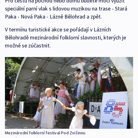
Pro cestu na pochod nebo domů budete moci využit
speciální parní vlak s lidovou muzikou na trase - Stará
Paka - Nová Paka - Lázně Bělohrad a zpět.
V termínu turistické akce se pořádají v Lázních
Bělohradě mezinárodní folklorní slavnosti, kterých je
možné se zúčastnit.
Mezinárodní folklorní festival Pod Zvičinou