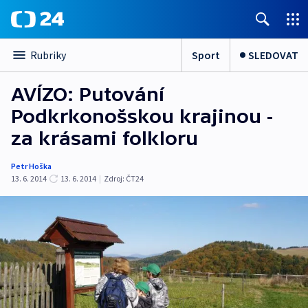
Sport
SLEDOVAT
Rubriky
AVÍZO: Putování
Podkrkonošskou krajinou -
za krásami folkloru
Petr Hoška
13. 6. 2014
13. 6. 2014
|
Zdroj:
ČT24