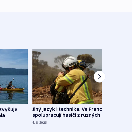
Jiný jazyk i technika. Ve Francii
zvyšuje
„Musí
spolupracují hasiči z různých zemí
la
polit
demo
6. 8. 2026
5. 8. 20