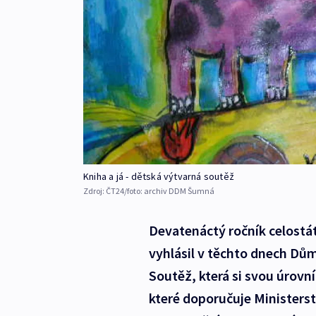
Kniha a já - dětská výtvarná soutěž
Zdroj:
ČT24/foto: archiv DDM Šumná
Devatenáctý ročník celostát
vyhlásil v těchto dnech Dů
Soutěž, která si svou úrovn
které doporučuje Ministerst