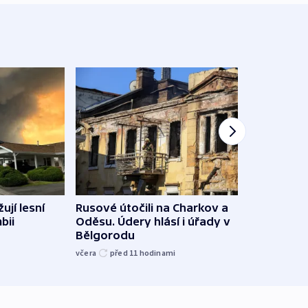
ují lesní
Rusové útočili na Charkov a
Jemen
bii
Oděsu. Údery hlásí i úřady v
saúd
Bělgorodu
včera
včera
před 11
hodinami