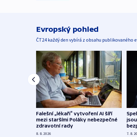
Evropský pohled
ČT24 každý den vybírá z obsahu publikovaného e
Falešní „lékaři“ vytvoření AI šíří
Spe
mezi staršími Poláky nebezpečné
jsou
zdravotní rady
bez
8. 8. 2026
7. 8. 2