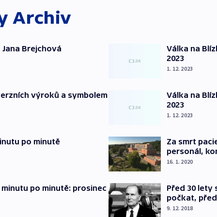
ky
Archiv
 Jana Brejchová
Válka na Blí
2023
1. 12. 2023
verzních výroků a symbolem
Válka na Blí
2023
1. 12. 2023
inutu po minutě
Za smrt paci
personál, kon
16. 1. 2020
 minutu po minutě: prosinec
Před 30 lety
počkat, před
9. 12. 2018