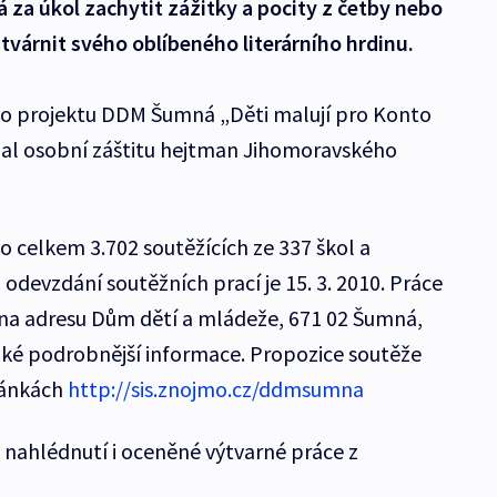
 za úkol zachytit zážitky a pocity z četby nebo
tvárnit svého oblíbeného literárního hrdinu.
ého projektu DDM Šumná „Děti malují pro Konto
al osobní záštitu hejtman Jihomoravského
o celkem 3.702 soutěžících ze 337 škol a
 odevzdání soutěžních prací je 15. 3. 2010. Práce
 na adresu Dům dětí a mládeže, 671 02 Šumná,
aké podrobnější informace. Propozice soutěže
ránkách
http://sis.znojmo.cz/ddmsumna
k nahlédnutí i oceněné výtvarné práce z