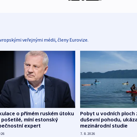
vropskými veřejnými médii, členy Eurovize.
kulace o přímém ruském útoku
Pobyt u vodních ploch 
 pošetilé, míní estonský
duševní pohodu, ukáza
pečnostní expert
mezinárodní studie
026
7. 8. 2026