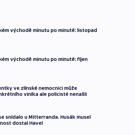
zkém východě minutu po minutě: listopad
zkém východě minutu po minutě: říjen
entky ve zlínské nemocnici může
krétního viníka ale policisté nenašli
 se snídalo u Mitterranda. Husák musel
nost dostal Havel