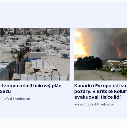
el znovu odmítl mírový plán
Kanadu i Evropu dál suž
 Gazu
požáry. V Britské Kolum
evakuovali tisíce lidí
před 8
hodinami
včera
před 9
hodinami