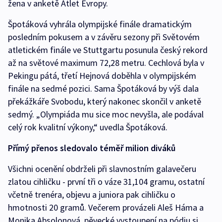
žena v anketě Atlet Evropy.
Špotáková vyhrála olympijské finále dramatickým
posledním pokusem a v závěru sezony při Světovém
atletickém finále ve Stuttgartu posunula český rekord
až na světové maximum 72,28 metru. Cechlová byla v
Pekingu pátá, třetí Hejnová doběhla v olympijském
finále na sedmé pozici. Sama Špotáková by výš dala
překážkáře Svobodu, který nakonec skončil v anketě
sedmý. „Olympiáda mu sice moc nevyšla, ale podával
celý rok kvalitní výkony,“ uvedla Špotáková.
Přímý přenos sledovalo téměř milion diváků
Všichni ocenění obdrželi při slavnostním galavečeru
zlatou cihličku - první tři o váze 31,104 gramu, ostatní
včetně trenéra, objevu a juniora pak cihličku o
hmotnosti 20 gramů. Večerem provázeli Aleš Háma a
Monika Absolonová, pěvecké vystoupení na pódiu si