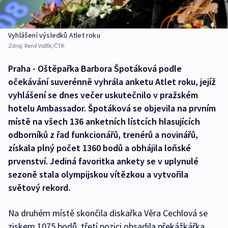
Vyhlášení výsledků Atlet roku
Zdroj:
René Volfík/ČTK
Praha - Oštěpařka Barbora Špotáková podle
očekávání suverénně vyhrála anketu Atlet roku, jejíž
vyhlášení se dnes večer uskutečnilo v pražském
hotelu Ambassador. Špotáková se objevila na prvním
místě na všech 136 anketních lístcích hlasujících
odborníků z řad funkcionářů, trenérů a novinářů,
získala plný počet 1360 bodů a obhájila loňské
prvenství. Jediná favoritka ankety se v uplynulé
sezoně stala olympijskou vítězkou a vytvořila
světový rekord.
Na druhém místě skončila diskařka Věra Cechlová se
ziskem 1075 bodů, třetí pozici obsadila překážkářka