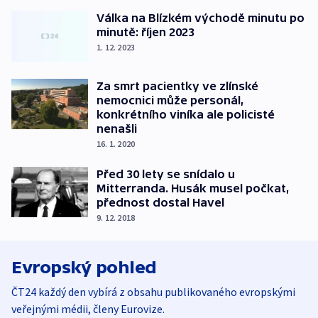
Válka na Blízkém východě minutu po
minutě: říjen 2023
1. 12. 2023
Za smrt pacientky ve zlínské
nemocnici může personál,
konkrétního viníka ale policisté
nenašli
16. 1. 2020
Před 30 lety se snídalo u
Mitterranda. Husák musel počkat,
přednost dostal Havel
9. 12. 2018
Evropský pohled
ČT24 každý den vybírá z obsahu publikovaného evropskými
veřejnými médii, členy Eurovize.