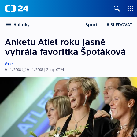
Sport
SLEDOVAT
Rubriky
Anketu Atlet roku jasně
vyhrála favoritka Špotáková
ČT24
9. 11. 2008
9. 11. 2008
|
Zdroj:
ČT24