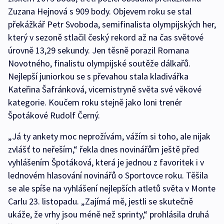
Zuzana Hejnová s 909 body. Objevem roku se stal
překážkář Petr Svoboda, semifinalista olympijských her,
který v sezoně stlačil český rekord až na čas světové
úrovně 13,29 sekundy. Jen těsně porazil Romana
Novotného, finalistu olympijské soutěže dálkařů.
Nejlepší juniorkou se s převahou stala kladivářka
Kateřina Šafránková, vicemistryně světa své věkové
kategorie. Koučem roku stejně jako loni trenér
Špotákové Rudolf Černý.
„Já ty ankety moc neprožívám, vážím si toho, ale nijak
zvlášť to neřeším,“ řekla dnes novinářům ještě před
vyhlášením Špotáková, která je jednou z favoritek i v
lednovém hlasování novinářů o Sportovce roku. Těšila
se ale spíše na vyhlášení nejlepších atletů světa v Monte
Carlu 23. listopadu. „Zajímá mě, jestli se skutečně
ukáže, že vrhy jsou méně než sprinty,“ prohlásila druhá