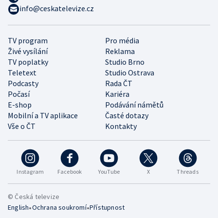
info@ceskatelevize.cz
TV program
Pro média
Živé vysílání
Reklama
TV poplatky
Studio Brno
Teletext
Studio Ostrava
Podcasty
Rada ČT
Počasí
Kariéra
E-shop
Podávání námětů
Mobilní a TV aplikace
Časté dotazy
Vše o ČT
Kontakty
Instagram
Facebook
YouTube
X
Threads
© Česká televize
•
•
English
Ochrana soukromí
Přístupnost