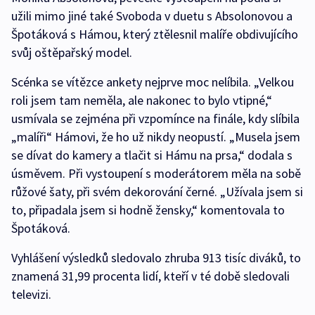
užili mimo jiné také Svoboda v duetu s Absolonovou a
Špotáková s Hámou, který ztělesnil malíře obdivujícího
svůj oštěpařský model.
Scénka se vítězce ankety nejprve moc nelíbila. „Velkou
roli jsem tam neměla, ale nakonec to bylo vtipné,“
usmívala se zejména při vzpomínce na finále, kdy slíbila
„malíři“ Hámovi, že ho už nikdy neopustí. „Musela jsem
se dívat do kamery a tlačit si Hámu na prsa,“ dodala s
úsměvem. Při vystoupení s moderátorem měla na sobě
růžové šaty, při svém dekorování černé. „Užívala jsem si
to, připadala jsem si hodně žensky,“ komentovala to
Špotáková.
Vyhlášení výsledků sledovalo zhruba 913 tisíc diváků, to
znamená 31,99 procenta lidí, kteří v té době sledovali
televizi.