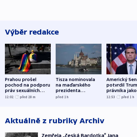
Výběr redakce
Prahou prošel
Tisza nominovala
Americký Sen
pochod na podporu
na maďarského
potvrdil Tru
práv sexuálních
prezidenta
právníka jako
menšin
bývalého šéfa
ministra
12:02
před 28
m
před 1
h
12:53
před 1
h
nejvyššího soudu
spravedlnost
Aktuálně z rubriky
Archiv
Zemřela „česká Bardotka“ Jana