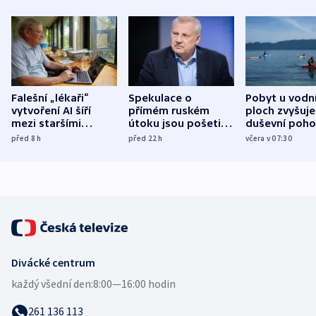
Falešní „lékaři“
Spekulace o
Pobyt u vodn
vytvoření AI šíří
přímém ruském
ploch zvyšuje
mezi staršími
útoku jsou pošetilé,
duševní poho
Poláky nebezpečné
míní estonský
ukázala
před 8
h
před 22
h
včera v 07:30
zdravotní rady
bezpečnostní
mezinárodní 
expert
Divácké centrum
každý všední den:
8:00—16:00 hodin
261 136 113