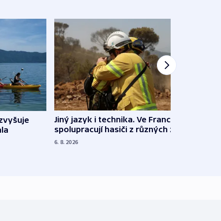
Jiný jazyk i technika. Ve Francii
zvyšuje
„Musí
spolupracují hasiči z různých zemí
la
polit
demo
6. 8. 2026
5. 8. 20