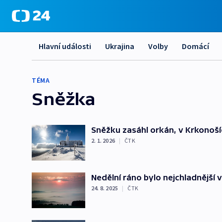
Hlavní události
Ukrajina
Volby
Domácí
TÉMA
Sněžka
Sněžku zasáhl orkán, v Krkonoší
2. 1. 2026
|
ČTK
Nedělní ráno bylo nejchladnější v
24. 8. 2025
|
ČTK