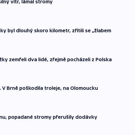
lný vítr, lámal stromy
 byl dlouhý skoro kilometr, zřítili se „žlabem
ky zemřeli dva lidé, zřejmě pocházeli z Polska
 V Brně poškodila troleje, na Olomoucku
kánu, popadané stromy přerušily dodávky