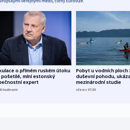
vropskými veřejnými médii, členy Eurovize.
kulace o přímém ruském útoku
Pobyt u vodních ploch 
 pošetilé, míní estonský
duševní pohodu, ukáza
pečnostní expert
mezinárodní studie
16
hodinami
včera v 07:30