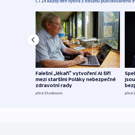
ČT24 každý den vybírá z obsahu publikovaného e
Falešní „lékaři“ vytvoření AI šíří
Spe
mezi staršími Poláky nebezpečné
jsou
zdravotní rady
bez
před 2
hodinami
před 