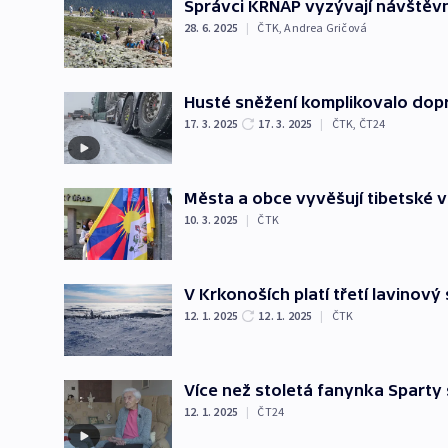
Správci KRNAP vyzývají návštěvn
28. 6. 2025
|
ČTK
,
Andrea Gričová
Husté sněžení komplikovalo dop
17. 3. 2025
17. 3. 2025
|
ČTK
,
ČT24
Města a obce vyvěšují tibetské vl
10. 3. 2025
|
ČTK
V Krkonoších platí třetí lavinov
12. 1. 2025
12. 1. 2025
|
ČTK
Více než stoletá fanynka Sparty 
12. 1. 2025
|
ČT24