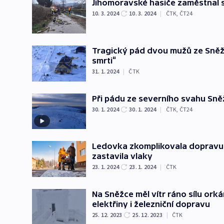
Jihomoravské hasiče zaměstnal si
10. 3. 2024
10. 3. 2024
|
ČTK
,
ČT24
Tragický pád dvou mužů ze Sněžky
smrti“
31. 1. 2024
|
ČTK
Při pádu ze severního svahu Sněž
30. 1. 2024
30. 1. 2024
|
ČTK
,
ČT24
Ledovka zkomplikovala dopravu.
zastavila vlaky
23. 1. 2024
23. 1. 2024
|
ČTK
Na Sněžce měl vítr ráno sílu or
elektřiny i železniční dopravu
25. 12. 2023
25. 12. 2023
|
ČTK