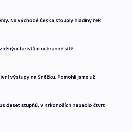
lémy. Na východě Česka stouply hladiny řek
kázněným turistům ochranné sítě
tivní výstupy na Sněžku. Pomohli jsme už
nus deset stupňů, v Krkonoších napadlo čtvrt