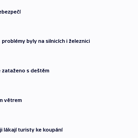
ebezpečí
problémy byly na silnicích i železnici
ě zataženo s deštěm
ým větrem
 lákají turisty ke koupání