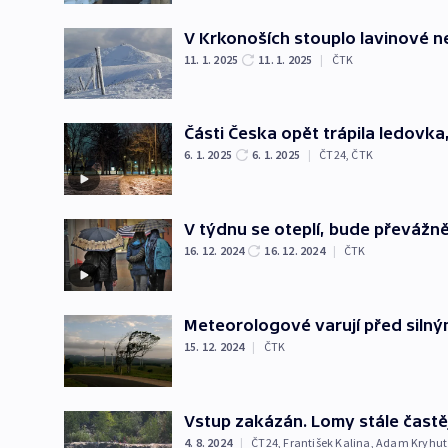
V Krkonoších stouplo lavinové n
11. 1. 2025
11. 1. 2025
|
ČTK
Části Česka opět trápila ledovka, 
6. 1. 2025
6. 1. 2025
|
ČT24
,
ČTK
V týdnu se oteplí, bude převážn
16. 12. 2024
16. 12. 2024
|
ČTK
Meteorologové varují před siln
15. 12. 2024
|
ČTK
Vstup zakázán. Lomy stále častěji
4. 8. 2024
|
ČT24
,
František Kalina
,
Adam Kryhut