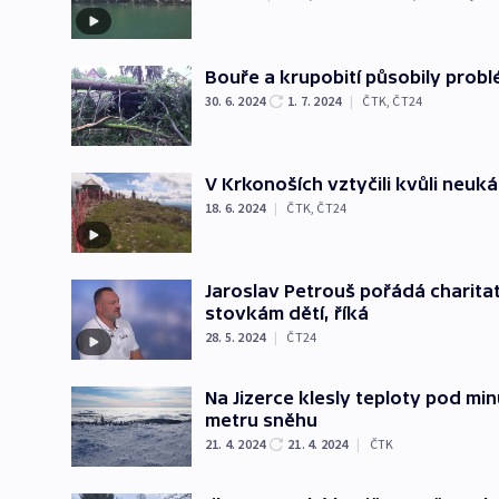
Bouře a krupobití působily prob
30. 6. 2024
1. 7. 2024
|
ČTK
,
ČT24
V Krkonoších vztyčili kvůli neu
18. 6. 2024
|
ČTK
,
ČT24
Jaroslav Petrouš pořádá charita
stovkám dětí, říká
28. 5. 2024
|
ČT24
Na Jizerce klesly teploty pod mi
metru sněhu
21. 4. 2024
21. 4. 2024
|
ČTK