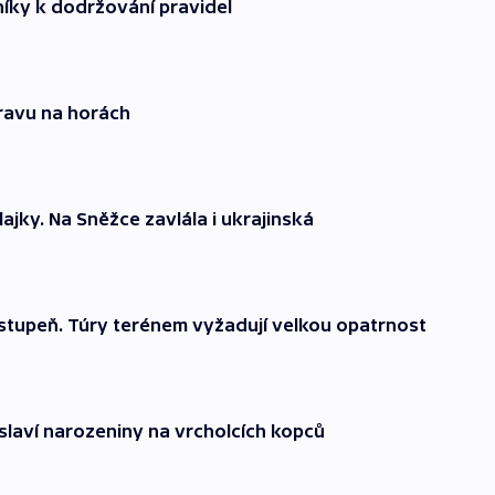
íky k dodržování pravidel
ravu na horách
ajky. Na Sněžce zavlála i ukrajinská
ý stupeň. Túry terénem vyžadují velkou opatrnost
slaví narozeniny na vrcholcích kopců