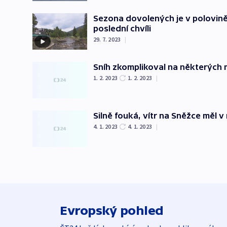
Sezona dovolených je v polovině.
poslední chvíli
29. 7. 2023
|
Sníh zkomplikoval na některých
1. 2. 2023
1. 2. 2023
|
Silně fouká, vítr na Sněžce měl v
4. 1. 2023
4. 1. 2023
|
Evropský pohled