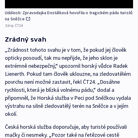
Události: Zpravodajka Dostálková hovořila o tragickém pádu turistů
na Sněžce
Zdroj:
ČT24
Zrádný svah
„Zrádnost tohoto svahu je v tom, že pokud jej člověk
opticky posoudí, tak mu nepřijde, že jeho sklon je
extrémně nebezpečný,“ upozornil horský vůdce Radek
Lienerth. Pokud tam člověk uklouzne, na zledovatělém
povrchu není možné zastavit, řekl ČT24. „Dosáhne
rychlosti, která je blízká volnému pádu,“ dodal a
připomněl, že Horská služba v Peci pod Sněžkou vydala
výstrahu na silně zledovatělý terén na Sněžce a v jejím
okolí.
Česká horská služba doporučuje, aby turisté používali
mačky či nesmeky. „Pozor také na řetězové cestě