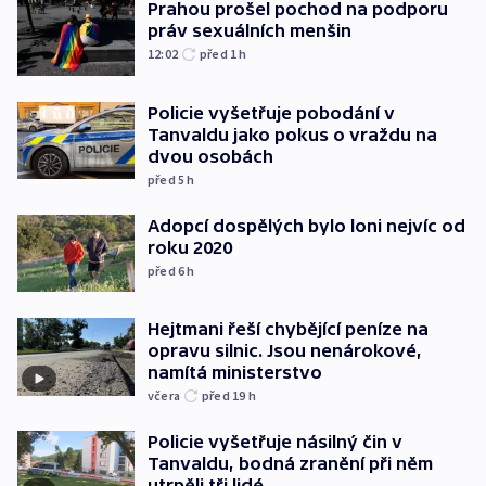
Prahou prošel pochod na podporu
práv sexuálních menšin
12:02
před 1
h
Policie vyšetřuje pobodání v
Tanvaldu jako pokus o vraždu na
dvou osobách
před 5
h
Adopcí dospělých bylo loni nejvíc od
roku 2020
před 6
h
Hejtmani řeší chybějící peníze na
opravu silnic. Jsou nenárokové,
namítá ministerstvo
včera
před 19
h
Policie vyšetřuje násilný čin v
Tanvaldu, bodná zranění při něm
utrpěli tři lidé