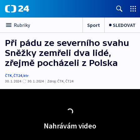
Sport
SLEDOVAT
Rubriky
Při pádu ze severního svahu
Sněžky zemřeli dva lidé,
zřejmě pocházeli z Polska
ČTK
,
ČT24
,
ktr
30. 1. 2024
30. 1. 2024
|
Zdroj:
ČTK
,
ČT24
Nahrávám video