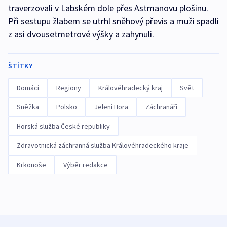
traverzovali v Labském dole přes Astmanovu plošinu.
Při sestupu žlabem se utrhl sněhový převis a muži spadli
z asi dvousetmetrové výšky a zahynuli.
ŠTÍTKY
Domácí
Regiony
Královéhradecký kraj
Svět
Sněžka
Polsko
Jelení Hora
Záchranáři
Horská služba České republiky
Zdravotnická záchranná služba Královéhradeckého kraje
Krkonoše
Výběr redakce