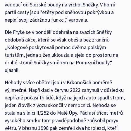
vedoucí od Slezské boudy na vrchol Sněžky. V horní
partii cesty jsou řetězy pod sněhovou pokrývkou a
neplní svoji zádržnou funkci,“ varovala.
Dle Fryše se v pondělí odehrála na svazích Sněžky
obdobná akce, která se však obešla bez zranění.
„Kolegové poskytovali pomoc dvěma polským
turistům, jedna z žen uklouzla a sjela do prostoru na
druhé straně Sněžky směrem na Pomezní boudy,“
ujasnil.
Nehody s více oběťmi jsou v Krkonoších poměrně
výjimečné. Například v červnu 2022 zahynuli v důsledku
nepřízně počasí tři lidé, když na jejich auto spadl strom,
jeden člověk z vozu skončil v nemocnici. Nehoda se
stala na silnici II/252 do Malé Úpy. Pád asi třicet metrů
vysokého smrku tam pravděpodobně způsobil poryv
větru. V březnu 1998 pak zemřeli dva horolezci, kteří