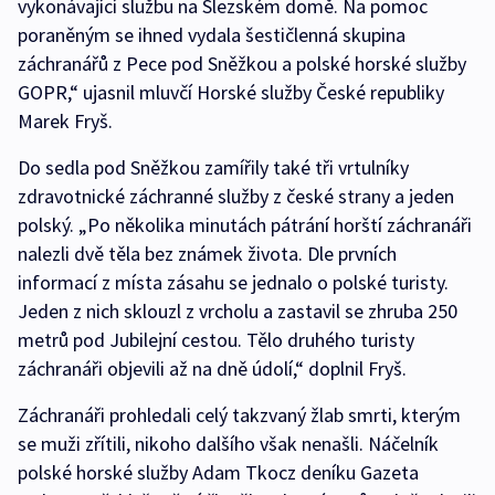
vykonávající službu na Slezském domě. Na pomoc
poraněným se ihned vydala šestičlenná skupina
záchranářů z Pece pod Sněžkou a polské horské služby
GOPR,“ ujasnil mluvčí Horské služby České republiky
Marek Fryš.
Do sedla pod Sněžkou zamířily také tři vrtulníky
zdravotnické záchranné služby z české strany a jeden
polský. „Po několika minutách pátrání horští záchranáři
nalezli dvě těla bez známek života. Dle prvních
informací z místa zásahu se jednalo o polské turisty.
Jeden z nich sklouzl z vrcholu a zastavil se zhruba 250
metrů pod Jubilejní cestou. Tělo druhého turisty
záchranáři objevili až na dně údolí,“ doplnil Fryš.
Záchranáři prohledali celý takzvaný žlab smrti, kterým
se muži zřítili, nikoho dalšího však nenašli. Náčelník
polské horské služby Adam Tkocz deníku Gazeta