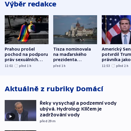
Výběr redakce
Prahou prošel
Tisza nominovala
Americký Sen
pochod na podporu
na maďarského
potvrdil Tru
práv sexuálních
prezidenta
právníka jako
menšin
bývalého šéfa
ministra
12:02
před 1
h
před 1
h
12:53
před 2
h
nejvyššího soudu
spravedlnost
Aktuálně z rubriky
Domácí
Řeky vysychají a podzemní vody
ubývá. Hydrolog: Klíčem je
zadržování vody
před 29
m