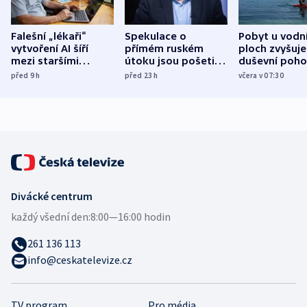
Falešní „lékaři“
Spekulace o
Pobyt u vodn
vytvoření AI šíří
přímém ruském
ploch zvyšuje
mezi staršími
útoku jsou pošetilé,
duševní poho
Poláky nebezpečné
míní estonský
ukázala
před 9
h
před 23
h
včera v 07:30
zdravotní rady
bezpečnostní
mezinárodní 
expert
Divácké centrum
každý všední den:
8:00—16:00 hodin
261 136 113
info@ceskatelevize.cz
TV program
Pro média