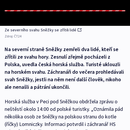
Ze severního svahu Sněžky se zřítili lidé
Zdroj:
ČT24
Na severní straně Sněžky zemřeli dva lidé, kteří se
zřítili ze svahu hory. Zesnulí zřejmě pocházeli z
Polska, uvedla česká horská služba. Turisté uklouzli
na horském svahu. Záchranáři do večera prohledávali
svah Sněžky, jestli na něm není další člověk, nikoho
ale nenašli a pátrání ukončili.
Horská služba v Peci pod Sněžkou obdržela zprávu o
neštěstí okolo 14:00 od polské turistky. „Oznámila pád
několika osob ze Sněžky na polskou stranu do kotle
(říčky) Lomniczky. Informaci potvrdil i záchranář HS