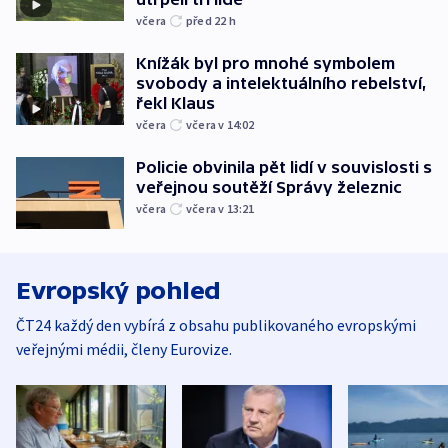
včera
před 22
h
Knížák byl pro mnohé symbolem
svobody a intelektuálního rebelství,
řekl Klaus
včera
včera v 14:02
Policie obvinila pět lidí v souvislosti s
veřejnou soutěží Správy železnic
včera
včera v 13:21
Evropský pohled
ČT24 každý den vybírá z obsahu publikovaného evropskými
veřejnými médii, členy Eurovize.