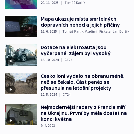
20. 11. 2025
|
Tomáš Karlík
Mapa ukazuje místa smrtelných
dopravních nehod a jejich příčiny
16. 6. 2025
|
Tomáš Karlík
,
Vladimír Piskala
,
Jan Buršík
Dotace na elektroauta jsou
vyčerpané, zájem byl vysoký
18. 10. 2024
|
ČT24
Česko loni vydalo na obranu méně,
než se čekalo. Část peněz se
přesunula na letošní projekty
12. 5. 2024
|
ČT24
Nejmodernější radary z Francie míří
na Ukrajinu. První by měla dostat na
konci května
9. 4. 2023
|