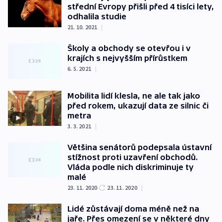
střední Evropy přišli před 4 tisíci lety,
odhalila studie
21. 10. 2021
|
Školy a obchody se otevřou i v
krajích s nejvyšším přírůstkem
6. 5. 2021
|
Mobilita lidí klesla, ne ale tak jako
před rokem, ukazují data ze silnic či
metra
3. 3. 2021
|
Většina senátorů podepsala ústavní
stížnost proti uzavření obchodů.
Vláda podle nich diskriminuje ty
malé
23. 11. 2020
23. 11. 2020
|
Lidé zůstávají doma méně než na
jaře. Přes omezení se v některé dny