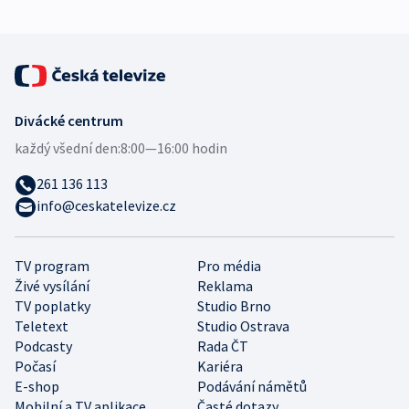
Divácké centrum
každý všední den:
8:00—16:00 hodin
261 136 113
info@ceskatelevize.cz
TV program
Pro média
Živé vysílání
Reklama
TV poplatky
Studio Brno
Teletext
Studio Ostrava
Podcasty
Rada ČT
Počasí
Kariéra
E-shop
Podávání námětů
Mobilní a TV aplikace
Časté dotazy