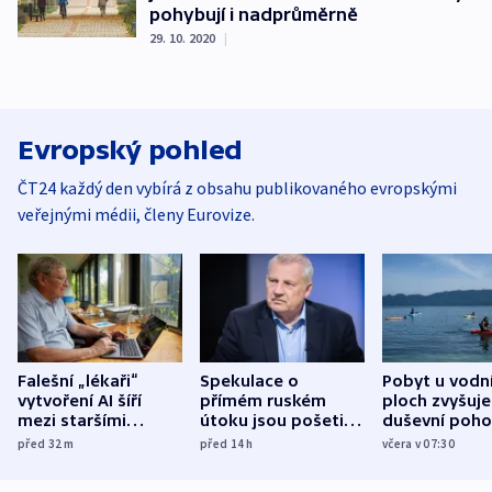
pohybují i nadprůměrně
29. 10. 2020
|
Evropský pohled
ČT24 každý den vybírá z obsahu publikovaného evropskými
veřejnými médii, členy Eurovize.
Falešní „lékaři“
Spekulace o
Pobyt u vodn
vytvoření AI šíří
přímém ruském
ploch zvyšuje
mezi staršími
útoku jsou pošetilé,
duševní poho
Poláky nebezpečné
míní estonský
ukázala
před 32
m
před 14
h
včera v 07:30
zdravotní rady
bezpečnostní
mezinárodní 
expert