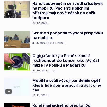
Handicapovaným se zvedl příspěvek
na mobilitu. Pacienti s plicními
přístroji mají nově nárok na další
podporu
29. 12. 2022
|
Senátoři podpořili zvýšení příspěvku
na mobilitu
3. 11. 2022
3. 11. 2022
|
O gigafactory u Plzně se musí
rozhodnout do konce roku. Vyrůst
může i v Polsku a Maďarsku
21. 10. 2022
|
rp
Mobilita kvůli vývoji pandemie opět
klesá, lidé doma pracují i tráví volný
čas
13. 11. 2021
|
Koně mají jediného předka. Do