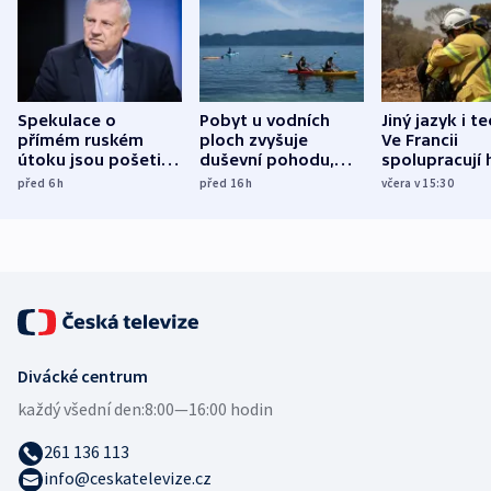
Spekulace o
Pobyt u vodních
Jiný jazyk i t
přímém ruském
ploch zvyšuje
Ve Francii
útoku jsou pošetilé,
duševní pohodu,
spolupracují h
míní estonský
ukázala
různých zemí
před 6
h
před 16
h
včera v 15:30
bezpečnostní
mezinárodní studie
expert
Divácké centrum
každý všední den:
8:00—16:00 hodin
261 136 113
info@ceskatelevize.cz