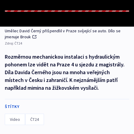
Umělec David Černý přišpendlil v Praze svíjející se auto. Dílo se
jmenuje Brouk
Zdroj:
ČT24
Rozměrnou mechanickou instalaci s hydraulickým
pohonem lze vidět na Praze 4 u sjezdu z magistrály.
Díla Davida Černého jsou na mnoha veřejných
místech v Česku i zahraničí. K nejznámějším patří
například mimina na žižkovském vysílači.
ŠTÍTKY
Video
ČT24