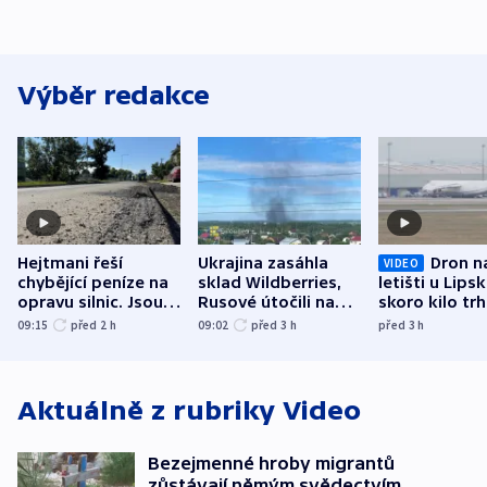
Výběr redakce
Hejtmani řeší
Ukrajina zasáhla
Dron n
VIDEO
chybějící peníze na
sklad Wildberries,
letišti u Lips
opravu silnic. Jsou
Rusové útočili na
skoro kilo trh
nenárokové, namítá
trh, hasiče či
indicie ukazuj
09:15
před 2
h
09:02
před 3
h
před 3
h
ministerstvo
stadion
Rusko
Aktuálně z rubriky
Video
Bezejmenné hroby migrantů
zůstávají němým svědectvím