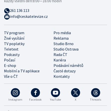
každý všední den:
8:00—16:00 hodin
261 136 113
info@ceskatelevize.cz
TV program
Pro média
Živé vysílání
Reklama
TV poplatky
Studio Brno
Teletext
Studio Ostrava
Podcasty
Rada ČT
Počasí
Kariéra
E-shop
Podávání námětů
Mobilní a TV aplikace
Časté dotazy
Vše o ČT
Kontakty
Instagram
Facebook
YouTube
X
Threads