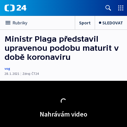
Sport
SLEDOVAT
Rubriky
Ministr Plaga představil
upravenou podobu maturit v
době koronaviru
vog
28. 1. 2021
|
Zdroj:
ČT24
Nahrávám video