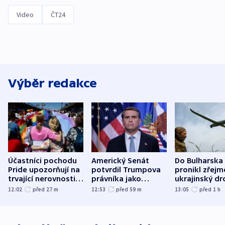
Video
ČT24
Výběr redakce
Účastníci pochodu
Americký Senát
Do Bulharska
Pride upozorňují na
potvrdil Trumpova
pronikl zřejm
trvající nerovnosti i
právníka jako
ukrajinský dr
společenskou
ministra
explodoval k
12:02
před 27
m
12:53
před 59
m
13:05
před 1
h
atmosféru
spravedlnosti
od plynovod