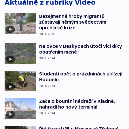
Aktuálně z rubriky
Video
Bezejmenné hroby migrantů
zůstávají němým svědectvím
uprchlické krize
28. 7. 2025
Na ovce v Beskydech útočí vlci díky
opatřením méně
20. 8. 2024
Studenti opět o prázdninách uklízejí
Hodonín
10. 7. 2024
Začalo bourání nádraží v Kladně,
nahradí ho nový terminál
10. 7. 2024
Řidiče na I/35 u Moravské Třebové