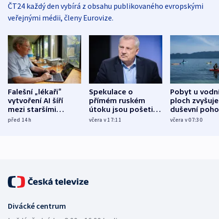
ČT24 každý den vybírá z obsahu publikovaného evropskými
veřejnými médii, členy Eurovize.
Falešní „lékaři“
Spekulace o
Pobyt u vodn
vytvoření AI šíří
přímém ruském
ploch zvyšuje
mezi staršími
útoku jsou pošetilé,
duševní poho
Poláky nebezpečné
míní estonský
ukázala
před 14
h
včera v 17:11
včera v 07:30
zdravotní rady
bezpečnostní
mezinárodní 
expert
Divácké centrum