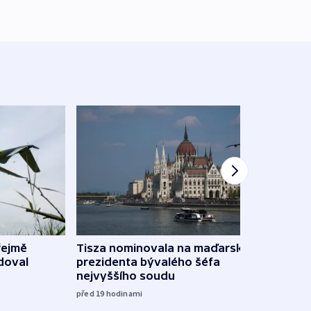
řejmě
Tisza nominovala na maďarského
Ruský
doval
prezidenta bývalého šéfa
čtyři 
nejvyššího soudu
včera
před 19
hodinami