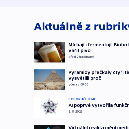
Aktuálně z rubri
Míchají i fermentují. Biob
vařit pivo
před 2
hodinami
Pyramidy přečkaly čtyři ti
vysvětlili proč
včera v 09:00
DOPORUČUJEME
AI poprvé vytvořila funkční 
7. 8. 2026
Virtuální realita mění medic