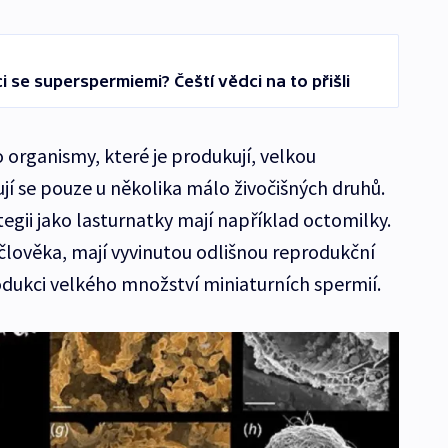
se superspermiemi? Čeští vědci na to přišli
 organismy, které je produkují, velkou
jí se pouze u několika málo živočišných druhů.
gii jako lasturnatky mají například octomilky.
 člověka, mají vyvinutou odlišnou reprodukční
rodukci velkého množství miniaturních spermií.