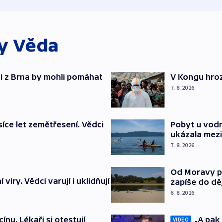
ky
Věda
oti z Brna by mohli pomáhat
V Kongu hroz
7. 8. 2026
síce let zemětřesení. Vědci
Pobyt u vodn
ukázala mezi
7. 8. 2026
Od Moravy p
viry. Vědci varují i uklidňují
zapíše do dě
6. 8. 2026
ínu. Lékaři si otestují
„A pak 
VIDEO