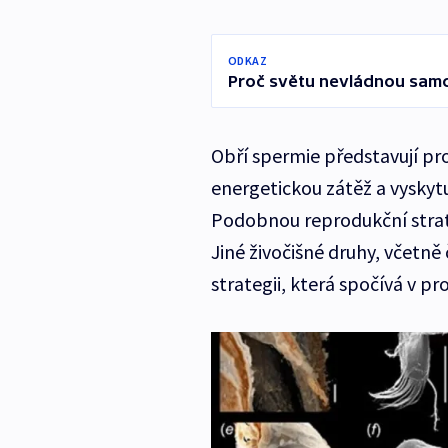
ODKAZ
Proč světu nevládnou samci 
Obří spermie představují pro
energetickou zátěž a vyskytu
Podobnou reprodukční strate
Jiné živočišné druhy, včetně
strategii, která spočívá v p