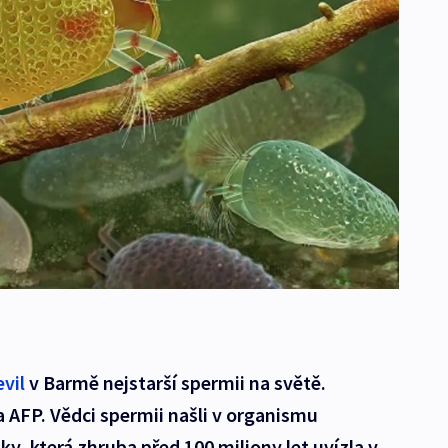
evil
v Barmě nejstarší spermii na světě.
 AFP. Vědci spermii našli v organismu
y, která zhruba před 100 miliony let uvízla v