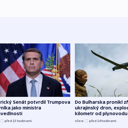
rický Senát potvrdil Trumpova
Do Bulharska pronikl z
níka jako ministra
ukrajinský dron, explo
avedlnosti
kilometr od plynovodu
před 13
hodinami
včera
před 14
hodinami