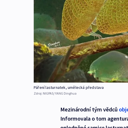
Páření lasturnatek, umělecká představa
Zdroj:
NIGPAS/ YANG Dinghua
Mezinárodní tým vědců
obj
Informovala o tom agentura
oplodněné samice lasturnatk