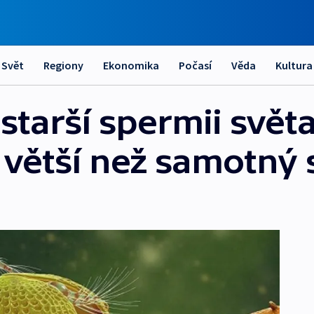
Svět
Regiony
Ekonomika
Počasí
Věda
Kultura
jstarší spermii světa
t větší než samotný