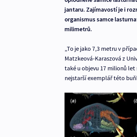
jantaru. Zajímavostí je i ro
organismus samce lasturna
milimetrů.
„To je jako 7,3 metru v pří
Matzkeová-Karaszová z Univ
také u objevu 17 milionů le
nejstarší exemplář této buň