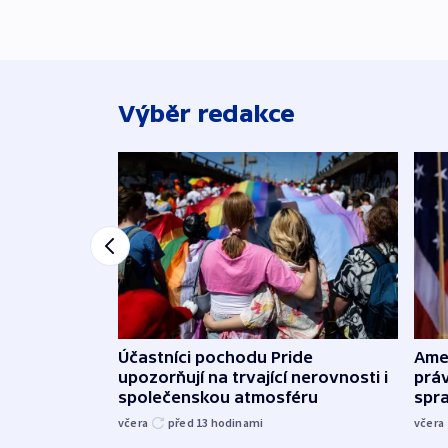
Výběr redakce
Účastníci pochodu Pride
Ame
upozorňují na trvající nerovnosti i
práv
společenskou atmosféru
spr
včera
před 13
hodinami
včera