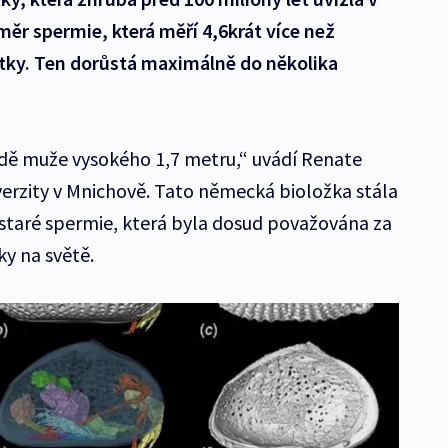
změr spermie, která měří 4,6krát více než
tky. Ten dorůstá maximálně do několika
padě muže vysokého 1,7 metru,“ uvádí Renate
erzity v Mnichově. Tato německá bioložka stála
t staré spermie, která byla dosud považována za
ky na světě.