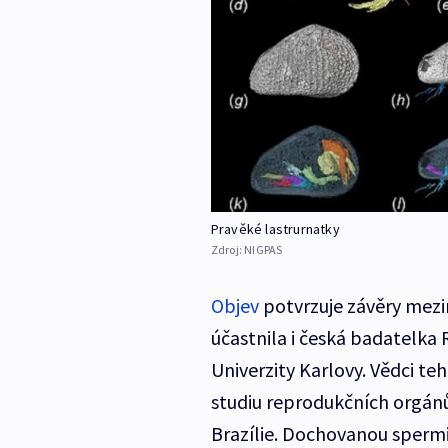
Pravěké lastrurnatky
Zdroj:
NIGPAS
Objev
potvrzuje závěry mezi
účastnila i česká badatelk
Univerzity Karlovy. Vědci te
studiu reprodukčních orgánů 
Brazílie. Dochovanou spermii