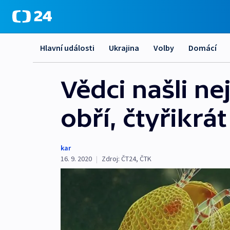
Hlavní události
Ukrajina
Volby
Domácí
Vědci našli ne
obří, čtyřikrá
kar
16. 9. 2020
|
Zdroj:
ČT24
,
ČTK