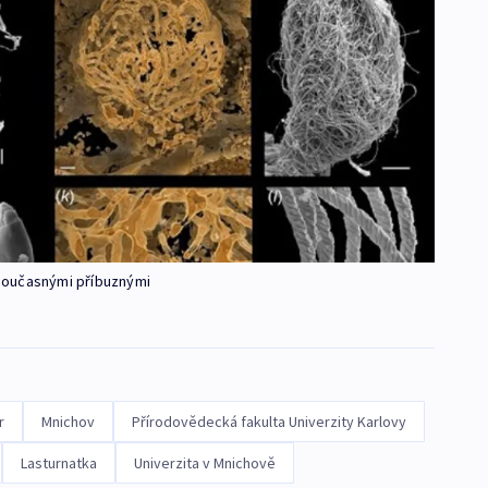
h současnými příbuznými
r
Mnichov
Přírodovědecká fakulta Univerzity Karlovy
Lasturnatka
Univerzita v Mnichově