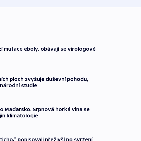
í mutace eboly, obávají se virologové
ích ploch zvyšuje duševní pohodu,
národní studie
o Maďarsko. Srpnová horká vlna se
jin klimatologie
ticho,“ popisovali přeživší po svržení