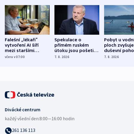
Falešní „lékaři“
Spekulace o
Pobyt u vodn
vytvoření AI šíří
přímém ruském
ploch zvyšuje
mezi staršími
útoku jsou pošetilé,
duševní poho
Poláky nebezpečné
míní estonský
ukázala
včera v 07:00
7. 8. 2026
7. 8. 2026
zdravotní rady
bezpečnostní
mezinárodní 
expert
Divácké centrum
každý všední den:
8:00—16:00 hodin
261 136 113