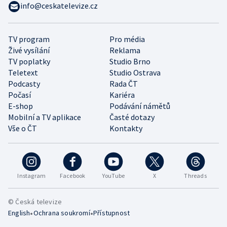
info@ceskatelevize.cz
TV program
Pro média
Živé vysílání
Reklama
TV poplatky
Studio Brno
Teletext
Studio Ostrava
Podcasty
Rada ČT
Počasí
Kariéra
E-shop
Podávání námětů
Mobilní a TV aplikace
Časté dotazy
Vše o ČT
Kontakty
Instagram
Facebook
YouTube
X
Threads
© Česká televize
•
•
English
Ochrana soukromí
Přístupnost