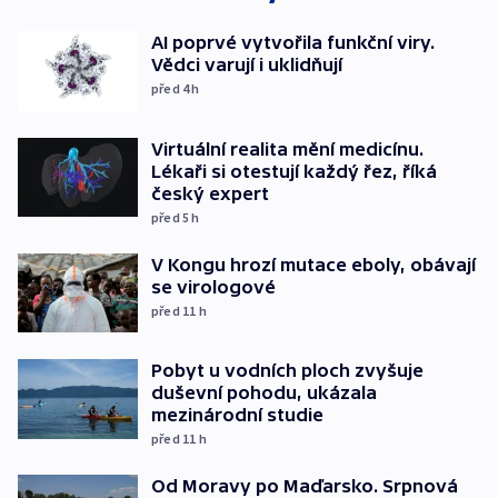
AI poprvé vytvořila funkční viry.
Vědci varují i uklidňují
před 4
h
Virtuální realita mění medicínu.
Lékaři si otestují každý řez, říká
český expert
před 5
h
V Kongu hrozí mutace eboly, obávají
se virologové
před 11
h
Pobyt u vodních ploch zvyšuje
duševní pohodu, ukázala
mezinárodní studie
před 11
h
Od Moravy po Maďarsko. Srpnová