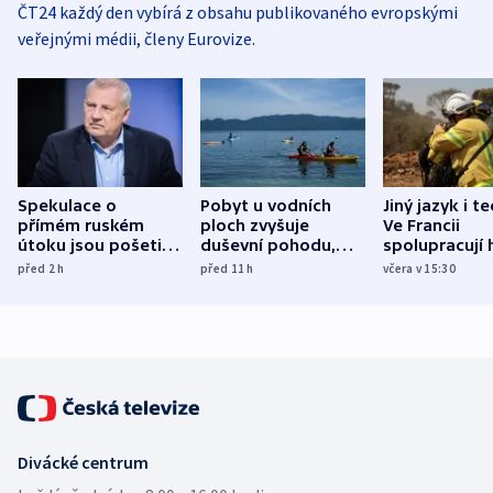
ČT24 každý den vybírá z obsahu publikovaného evropskými
veřejnými médii, členy Eurovize.
Spekulace o
Pobyt u vodních
Jiný jazyk i t
přímém ruském
ploch zvyšuje
Ve Francii
útoku jsou pošetilé,
duševní pohodu,
spolupracují h
míní estonský
ukázala
různých zemí
před 2
h
před 11
h
včera v 15:30
bezpečnostní
mezinárodní studie
expert
Divácké centrum