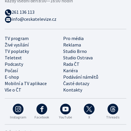
každý všední den:
8:00—16:00 hodin
261 136 113
info@ceskatelevize.cz
TV program
Pro média
Živé vysílání
Reklama
TV poplatky
Studio Brno
Teletext
Studio Ostrava
Podcasty
Rada ČT
Počasí
Kariéra
E-shop
Podávání námětů
Mobilní a TV aplikace
Časté dotazy
Vše o ČT
Kontakty
Instagram
Facebook
YouTube
X
Threads