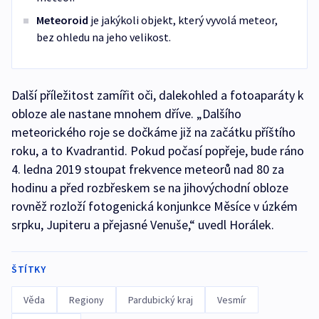
Meteoroid
je jakýkoli objekt, který vyvolá meteor,
bez ohledu na jeho velikost.
Další příležitost zamířit oči, dalekohled a fotoaparáty k
obloze ale nastane mnohem dříve. „Dalšího
meteorického roje se dočkáme již na začátku příštího
roku, a to Kvadrantid. Pokud počasí popřeje, bude ráno
4. ledna 2019 stoupat frekvence meteorů nad 80 za
hodinu a před rozbřeskem se na jihovýchodní obloze
rovněž rozloží fotogenická konjunkce Měsíce v úzkém
srpku, Jupiteru a přejasné Venuše,“ uvedl Horálek.
ŠTÍTKY
Věda
Regiony
Pardubický kraj
Vesmír