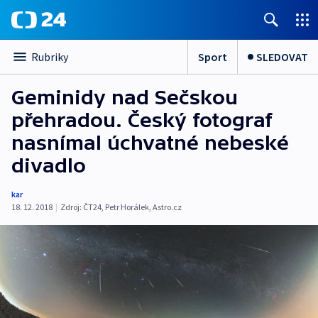
Sport
SLEDOVAT
Rubriky
Geminidy nad Sečskou
přehradou. Český fotograf
nasnímal úchvatné nebeské
divadlo
kar
18. 12. 2018
|
Zdroj:
ČT24
,
Petr Horálek
,
Astro.cz