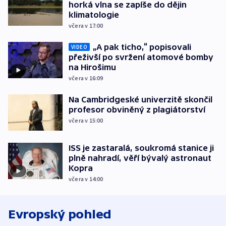
horká vlna se zapíše do dějin
klimatologie
včera v 17:00
„A pak ticho,“ popisovali
VIDEO
přeživší po svržení atomové bomby
na Hirošimu
včera v 16:09
Na Cambridgeské univerzitě skončil
profesor obviněný z plagiátorství
včera v 15:00
ISS je zastaralá, soukromá stanice ji
plně nahradí, věří bývalý astronaut
Kopra
včera v 14:00
Evropský pohled