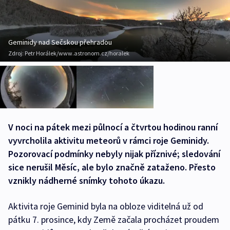
Geminidy nad Sečskou přehradou
Zdroj:
Petr Horálek/www.astronom.cz/horalek
V noci na pátek mezi půlnocí a čtvrtou hodinou ranní
vyvrcholila aktivitu meteorů v rámci roje Geminidy.
Pozorovací podmínky nebyly nijak příznivé; sledování
sice nerušil Měsíc, ale bylo značně zataženo. Přesto
vznikly nádherné snímky tohoto úkazu.
Aktivita roje Geminid byla na obloze viditelná už od
pátku 7. prosince, kdy Země začala procházet proudem