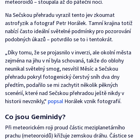
meteoroidů – stoupala až do páteční noci.
Na Sečskou přehradu vyrazil tento jev zkoumat
astrofyzik a fotograf Petr Horálek. Tamní krajina totiž
nabízí často ideální světelné podmínky pro pozorování
podobných úkazů – potvrdilo se to i tentokrát.
„Díky tomu, že se projasnilo v inverzi, ale okolní města
zejména na jihu v ní byla schovaná, takže do oblohy
neunikal světelný smog, nesvítil Měsíc a Sečskou
přehradu pokryl fotogenický čerstvý sníh dva dny
předtím, podařilo se mi zachytit několik pěkných
scenérií, které nad Sečskou přehradou ještě nikdy v
historii nevznikly,“
popsal
Horálek vznik fotografií.
Co jsou Geminidy?
Při meteorickém roji proud částic meziplanetárního
prachu (meteoroidů) křižuje zemskou dráhu. Částice se