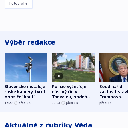
Fotografie
Výběr redakce
Slovensko instaluje
Policie vyšetřuje
Soud nařídil
ruské kamery, tvrdí
násilný čin v
zastavit stav
opoziční hnutí
Tanvaldu, bodná
Trumpova
zranění při něm
tanečního sá
12:27
před 1
h
17:03
před 1
h
před 2
h
utrpěli tři lidé
Aktuálně z rubriky
Věda