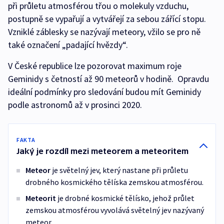
při průletu atmosférou třou o molekuly vzduchu,
postupně se vypařují a vytvářejí za sebou zářící stopu.
Vzniklé záblesky se nazývají meteory, vžilo se pro ně
také označení „padající hvězdy“.
V České republice lze pozorovat maximum roje
Geminidy s četností až 90 meteorů v hodině. Opravdu
ideální podmínky pro sledování budou mít Geminidy
podle astronomů až v prosinci 2020.
FAKTA
Jaký je rozdíl mezi meteorem a meteoritem
Meteor
je světelný jev, který nastane při průletu
drobného kosmického tělíska zemskou atmosférou.
Meteorit
je drobné kosmické tělísko, jehož průlet
zemskou atmosférou vyvolává světelný jev nazývaný
meteor.