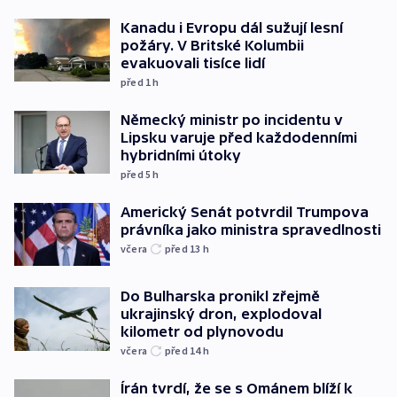
Kanadu i Evropu dál sužují lesní
požáry. V Britské Kolumbii
evakuovali tisíce lidí
před 1
h
Německý ministr po incidentu v
Lipsku varuje před každodenními
hybridními útoky
před 5
h
Americký Senát potvrdil Trumpova
právníka jako ministra spravedlnosti
včera
před 13
h
Do Bulharska pronikl zřejmě
ukrajinský dron, explodoval
kilometr od plynovodu
včera
před 14
h
Írán tvrdí, že se s Ománem blíží k