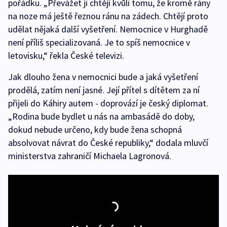
pořádku. „Převážet ji chtějí kvůli tomu, že kromě rány
na noze má ještě řeznou ránu na zádech. Chtějí proto
udělat nějaká další vyšetření. Nemocnice v Hurghadě
není příliš specializovaná. Je to spíš nemocnice v
letovisku,“ řekla České televizi.
Jak dlouho žena v nemocnici bude a jaká vyšetření
prodělá, zatím není jasné. Její přítel s dítětem za ní
přijeli do Káhiry autem - doprovází je český diplomat.
„Rodina bude bydlet u nás na ambasádě do doby,
dokud nebude určeno, kdy bude žena schopná
absolvovat návrat do České republiky,“ dodala mluvčí
ministerstva zahraničí Michaela Lagronová.