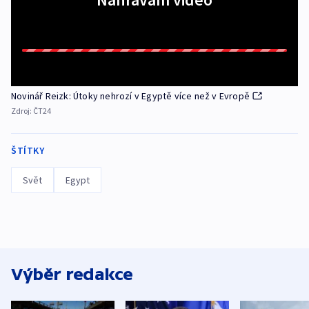
Novinář Reizk: Útoky nehrozí v Egyptě více než v Evropě
Zdroj:
ČT24
ŠTÍTKY
Svět
Egypt
Výběr redakce