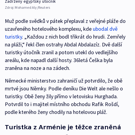
Zadržený egyptský útočník
Zdroj:
Mohamed Aly/Reuters
Muž podle svědků v pátek přeplaval z veřejné pláže do
uzavřeného hotelového komplexu, kde
ubodal dvě
turistky
. „Každou z nich bodl třikrát do hrudi. Zemřely
na pláži,“ řekl člen ostrahy Abdal Abdalazíz. Dvě další
turistky útočník zranil a potom utekl do vedlejšího
areálu, kde napadl další hosty. 36letá Češka byla
zraněna na noze a na zádech.
Německé ministerstvo zahraničí už potvrdilo, že obě
mrtvé jsou Němky. Podle deníku Die Welt ale nešlo o
turistky. Obě ženy žily přímo v letovisku Hurghada.
Potvrdil to i majitel místního obchodu Rafik Rošdí,
podle kterého ženy chodily na hotelovou pláž.
Turistka z Arménie je těžce zraněná