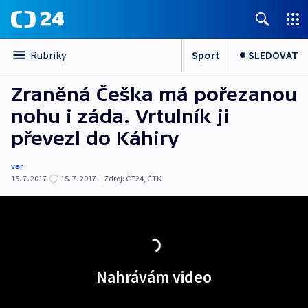
Sport
SLEDOVAT
Rubriky
Zraněná Češka má pořezanou
nohu i záda. Vrtulník ji
převezl do Káhiry
ver
15. 7. 2017
15. 7. 2017
|
Zdroj:
ČT24
,
ČTK
Nahrávám video