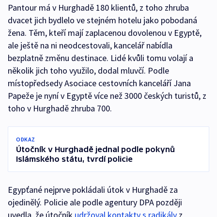
Pantour má v Hurghadě 180 klientů, z toho zhruba
dvacet jich bydlelo ve stejném hotelu jako pobodaná
žena. Těm, kteří mají zaplacenou dovolenou v Egyptě,
ale ještě na ni neodcestovali, kancelář nabídla
bezplatně změnu destinace. Lidé kvůli tomu volají a
několik jich toho využilo, dodal mluvčí. Podle
místopředsedy Asociace cestovních kanceláří Jana
Papeže je nyní v Egyptě více než 3000 českých turistů, z
toho v Hurghadě zhruba 700.
ODKAZ
Útočník v Hurghadě jednal podle pokynů
Islámského státu, tvrdí policie
Egypťané nejprve pokládali útok v Hurghadě za
ojedinělý. Policie ale podle agentury DPA později
uvedla, že útočník
udržoval kontakty s radikály
z