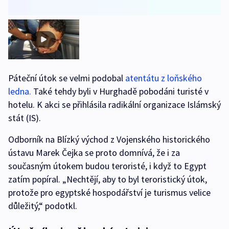
Páteční útok se velmi podobal
atentátu z loňského
ledna.
Také tehdy byli v Hurghadě pobodáni turisté v
hotelu. K akci se přihlásila radikální organizace Islámský
stát (IS).
Odborník na Blízký východ z Vojenského historického
ústavu Marek Čejka se proto domnívá, že i za
současným útokem budou teroristé, i když to Egypt
zatím popíral. „Nechtějí, aby to byl teroristický útok,
protože pro egyptské hospodářství je turismus velice
důležitý,“ podotkl.