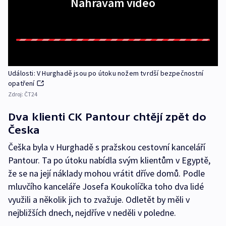
Nahrávám video
Události: V Hurghadě jsou po útoku nožem tvrdší bezpečnostní
opatření
Zdroj:
ČT24
Dva klienti CK Pantour chtějí zpět do
Česka
Češka byla v Hurghadě s pražskou cestovní kanceláří
Pantour. Ta po útoku nabídla svým klientům v Egyptě,
že se na její náklady mohou vrátit dříve domů. Podle
mluvčího kanceláře Josefa Koukolíčka toho dva lidé
využili a několik jich to zvažuje. Odletět by měli v
nejbližších dnech, nejdříve v neděli v poledne.