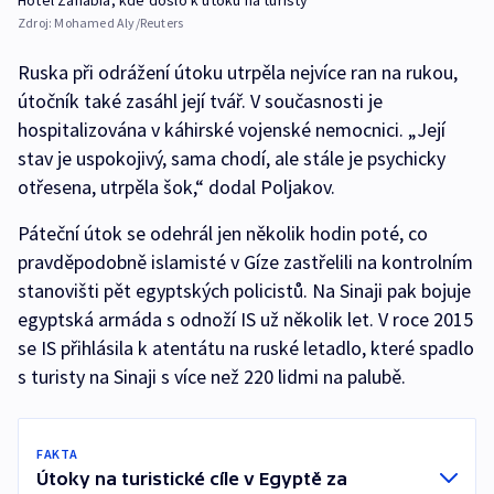
Zdroj:
Mohamed Aly/Reuters
Ruska při odrážení útoku utrpěla nejvíce ran na rukou,
útočník také zasáhl její tvář. V současnosti je
hospitalizována v káhirské vojenské nemocnici. „Její
stav je uspokojivý, sama chodí, ale stále je psychicky
otřesena, utrpěla šok,“ dodal Poljakov.
Páteční útok se odehrál jen několik hodin poté, co
pravděpodobně islamisté v Gíze zastřelili na kontrolním
stanovišti pět egyptských policistů. Na Sinaji pak bojuje
egyptská armáda s odnoží IS už několik let. V roce 2015
se IS přihlásila k atentátu na ruské letadlo, které spadlo
s turisty na Sinaji s více než 220 lidmi na palubě.
FAKTA
Útoky na turistické cíle v Egyptě za