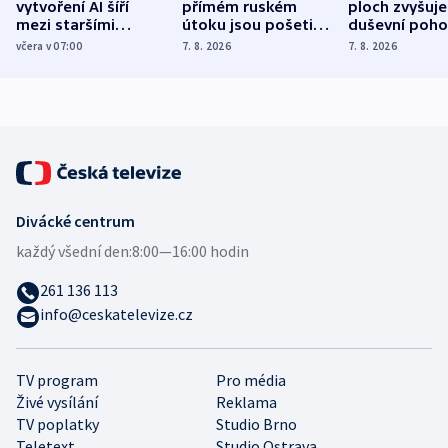
vytvoření AI šíří
přímém ruském
ploch zvyšuje
mezi staršími
útoku jsou pošetilé,
duševní poho
Poláky nebezpečné
míní estonský
ukázala
včera v 07:00
7. 8. 2026
7. 8. 2026
zdravotní rady
bezpečnostní
mezinárodní 
expert
Divácké centrum
každý všední den:
8:00—16:00 hodin
261 136 113
info@ceskatelevize.cz
TV program
Pro média
Živé vysílání
Reklama
TV poplatky
Studio Brno
Teletext
Studio Ostrava