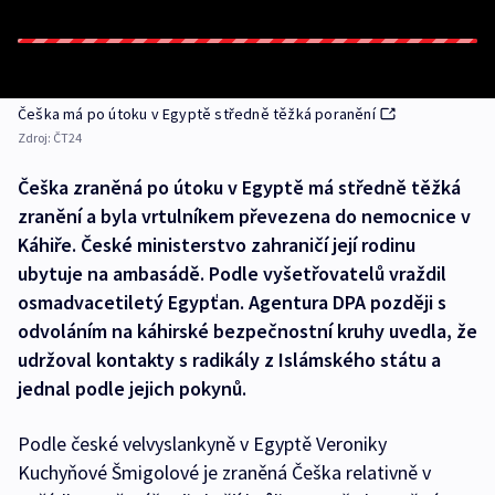
Češka má po útoku v Egyptě středně těžká poranění
Zdroj:
ČT24
Češka zraněná po útoku v Egyptě má středně těžká
zranění a byla vrtulníkem převezena do nemocnice v
Káhiře. České ministerstvo zahraničí její rodinu
ubytuje na ambasádě. Podle vyšetřovatelů vraždil
osmadvacetiletý Egypťan. Agentura DPA později s
odvoláním na káhirské bezpečnostní kruhy uvedla, že
udržoval kontakty s radikály z Islámského státu a
jednal podle jejich pokynů.
Podle české velvyslankyně v Egyptě Veroniky
Kuchyňové Šmigolové je zraněná Češka relativně v