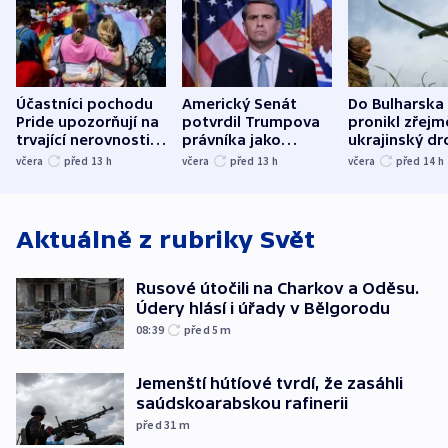
Účastníci pochodu
Americký Senát
Do Bulharska
Pride upozorňují na
potvrdil Trumpova
pronikl zřejm
trvající nerovnosti i
právníka jako
ukrajinský dr
společenskou
ministra
explodoval k
včera
před 13
h
včera
před 13
h
včera
před 14
h
atmosféru
spravedlnosti
od plynovod
Aktuálně z rubriky
Svět
Rusové útočili na Charkov a Oděsu.
Údery hlásí i úřady v Bělgorodu
08:39
před 5
m
Jemenští hútíové tvrdí, že zasáhli
saúdskoarabskou rafinerii
před 31
m