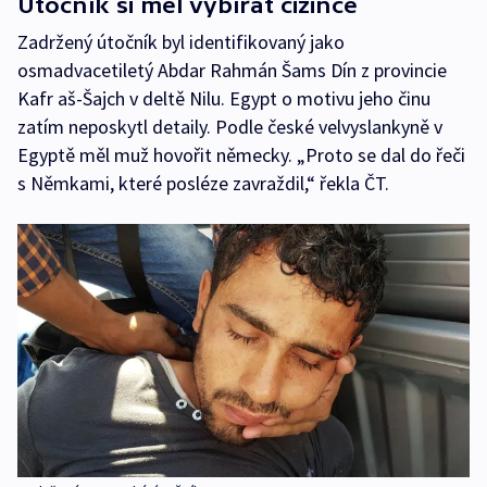
Útočník si měl vybírat cizince
Zadržený útočník byl identifikovaný jako
osmadvacetiletý Abdar Rahmán Šams Dín z provincie
Kafr aš-Šajch v deltě Nilu. Egypt o motivu jeho činu
zatím neposkytl detaily. Podle české velvyslankyně v
Egyptě měl muž hovořit německy. „Proto se dal do řeči
s Němkami, které posléze zavraždil,“ řekla ČT.