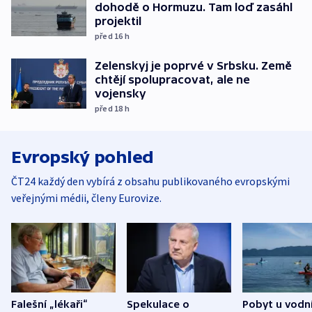
dohodě o Hormuzu. Tam loď zasáhl
projektil
před 16
h
Zelenskyj je poprvé v Srbsku. Země
chtějí spolupracovat, ale ne
vojensky
před 18
h
Evropský pohled
ČT24 každý den vybírá z obsahu publikovaného evropskými
veřejnými médii, členy Eurovize.
Falešní „lékaři“
Spekulace o
Pobyt u vodn