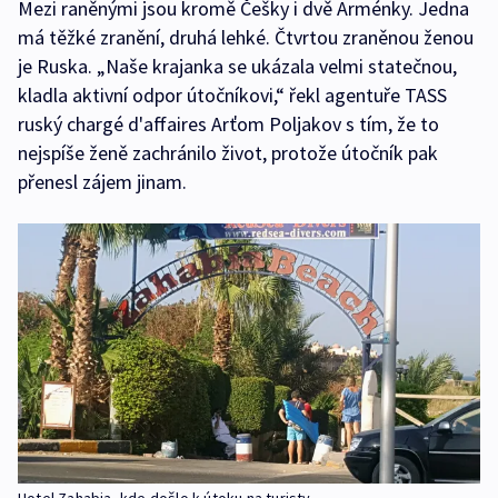
Mezi raněnými jsou kromě Češky i dvě Arménky. Jedna
má těžké zranění, druhá lehké. Čtvrtou zraněnou ženou
je Ruska. „Naše krajanka se ukázala velmi statečnou,
kladla aktivní odpor útočníkovi,“ řekl agentuře TASS
ruský chargé d'affaires Arťom Poljakov s tím, že to
nejspíše ženě zachránilo život, protože útočník pak
přenesl zájem jinam.
Hotel Zahabia, kde došlo k útoku na turisty