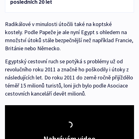
posledních 20 let
Radikálové v minulosti útočili také na koptské
kostely. Podle Papeže je ale nyní Egypt s ohledem na
množství útoků stále bezpečnější než například Francie,
Británie nebo Německo.
Egyptský cestovní ruch se potýká s problémy už od
revolučního roku 2011 a značně ho poškodily i útoky z
následujících let. Do roku 2011 do země ročně přijíždělo
téměř 15 milionů turistů, loni jich bylo podle Asociace
cestovních kanceláří devět milionů.
Nahrávám video