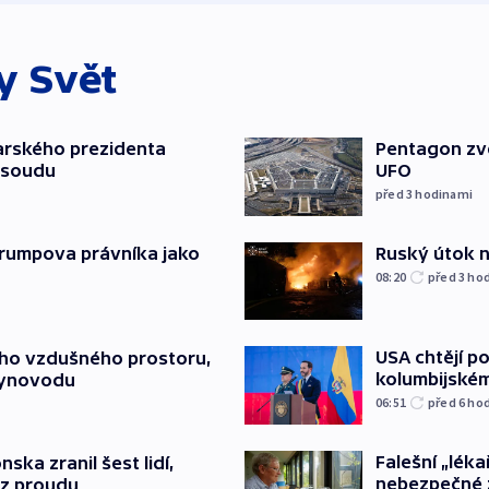
ky
Svět
arského prezidenta
Pentagon zve
 soudu
UFO
před 3
hodinami
Ruský útok na
Trumpova právníka jako
08:20
před 3
ho
USA chtějí p
ého vzdušného prostoru,
kolumbijském
lynovodu
06:51
před 6
ho
Falešní „léka
nska zranil šest lidí,
nebezpečné 
ez proudu