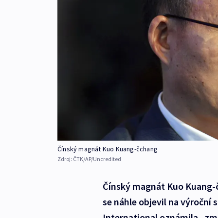
Čínský magnát Kuo Kuang-čchang
Zdroj:
ČTK/AP/Uncredited
Čínský magnát Kuo Kuang-čc
se náhle objevil na výroční 
International oznámila „zmi