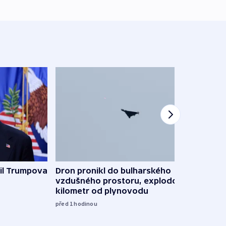
Ruský
il Trumpova
Dron pronikl do bulharského
čtyři 
vzdušného prostoru, explodoval
kilometr od plynovodu
08:20
před 1
hodinou