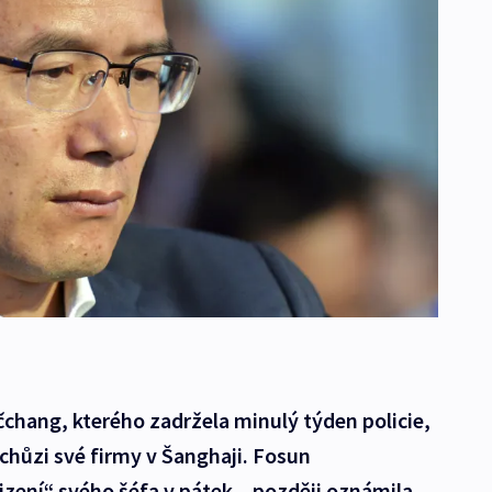
hang, kterého zadržela minulý týden policie,
schůzi své firmy v Šanghaji. Fosun
zení“ svého šéfa v pátek – později oznámila,