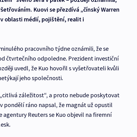
etřováním. Kuovi se přezdívá „čínský Warren
 oblasti médií, pojištění, realit i
inulého pracovního týdne oznámili, že se
d čtvrtečního odpoledne. Prezident investiční
ěji uvedl, že Kuo hovořil s vyšetřovateli kvůli
etýkají jeho společnosti.
„citlivá záležitost“, a proto nebude poskytovat
 v pondělí ráno napsal, že magnát už opustil
je agentury Reuters se Kuo objevil na firemní
lesk.