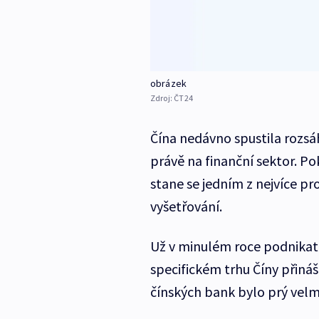
obrázek
Zdroj:
ČT24
Čína nedávno spustila rozsá
právě na finanční sektor. P
stane se jedním z nejvíce 
vyšetřování.
Už v minulém roce podnikate
specifickém trhu Číny přiná
čínských bank bylo prý velm