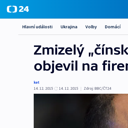
Hlavní události
Ukrajina
Volby
Domácí
Zmizelý „číns
objevil na fir
ket
14. 12. 2015
14. 12. 2015
|
Zdroj:
BBC/ČT24