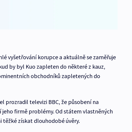
hlé vyšetřování korupce a aktuálně se zaměřuje
okud by byl Kuo zapleten do některé z kauz,
prominentních obchodníků zapletených do
l prozradil televizi BBC, že působení na
ší jeho firmě problémy. Od státem vlastněných
i těžké získat dlouhodobé úvěry.