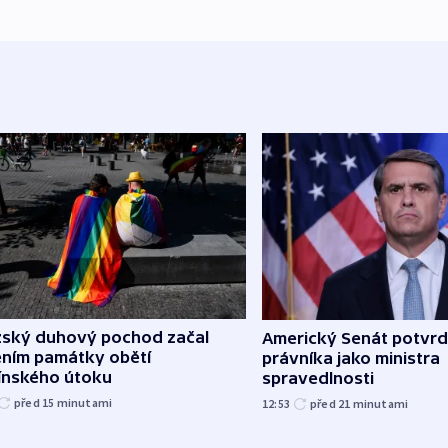
žský duhový pochod začal
Americký Senát potvrd
ěním památky obětí
právníka jako ministra
línského útoku
spravedlnosti
před 15
minutami
12:53
před 21
minutami