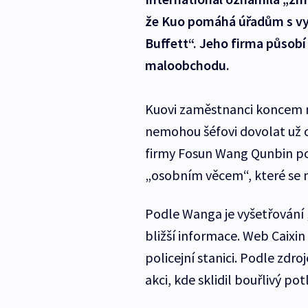
že Kuo pomáhá úřadům s vyš
Buffett“. Jeho firma působí v
maloobchodu.
Kuovi zaměstnanci koncem m
nemohou šéfovi dovolat už o
firmy Fosun Wang Qunbin pozd
„osobním věcem“, které se n
Podle Wanga je vyšetřování 
bližší informace. Web Caixin
policejní stanici. Podle zdro
akci, kde sklidil bouřlivý pot