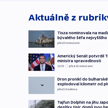
Aktuálně z rubri
Tisza nominovala na maď
bývalého šéfa nejvyššího
před 5
minutami
Americký Senát potvrdil 
ministra spravedlnosti
12:53
před 21
minutami
Dron pronikl do bulharsk
explodoval kilometr od p
před 1
hodinou
Tajfun Dolphin na jihu Japo
desítky tisíc domů jsou b