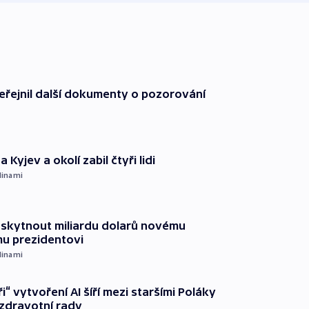
řejnil další dokumenty o pozorování
 Kyjev a okolí zabil čtyři lidi
dinami
oskytnout miliardu dolarů novému
u prezidentovi
dinami
ři“ vytvoření AI šíří mezi staršími Poláky
zdravotní rady