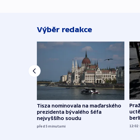
Výběr redakce
Pra
Tisza nominovala na maďarského
uct
prezidenta bývalého šéfa
ber
nejvyššího soudu
12:02
před 5
minutami