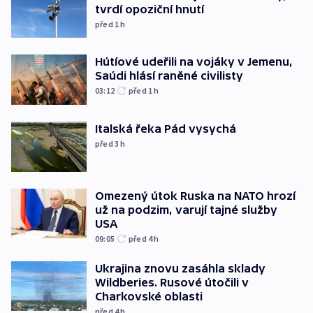
tvrdí opoziční hnutí
před 1
h
Hútíové udeřili na vojáky v Jemenu,
Saúdi hlásí raněné civilisty
03:12
před 1
h
Italská řeka Pád vysychá
před 3
h
Omezený útok Ruska na NATO hrozí
už na podzim, varují tajné služby
USA
09:05
před 4
h
Ukrajina znovu zasáhla sklady
Wildberies. Rusové útočili v
Charkovské oblasti
před 4
h