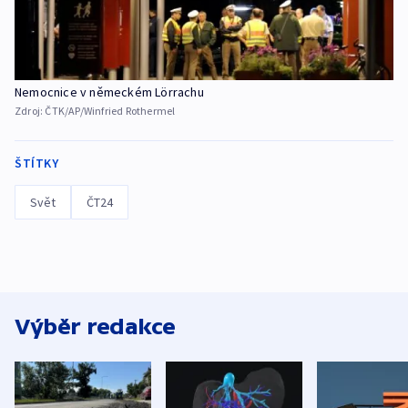
Nemocnice v německém Lörrachu
Zdroj:
ČTK/AP/Winfried Rothermel
ŠTÍTKY
Svět
ČT24
Výběr redakce