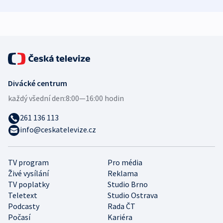
mezinárodní studie
demografii
Divácké centrum
každý všední den:
8:00—16:00 hodin
261 136 113
info@ceskatelevize.cz
TV program
Pro média
Živé vysílání
Reklama
TV poplatky
Studio Brno
Teletext
Studio Ostrava
Podcasty
Rada ČT
Počasí
Kariéra