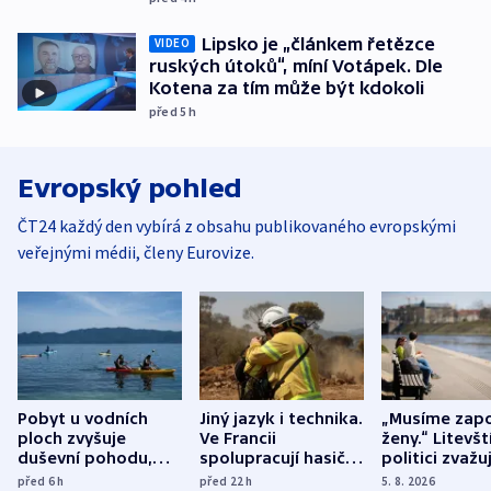
Lipsko je „článkem řetězce
VIDEO
ruských útoků“, míní Votápek. Dle
Kotena za tím může být kdokoli
před 5
h
Evropský pohled
ČT24 každý den vybírá z obsahu publikovaného evropskými
veřejnými médii, členy Eurovize.
Pobyt u vodních
Jiný jazyk i technika.
„Musíme zapo
ploch zvyšuje
Ve Francii
ženy.“ Litevšt
duševní pohodu,
spolupracují hasiči z
politici zvažuj
ukázala
různých zemí
dohodu o
před 6
h
před 22
h
5. 8. 2026