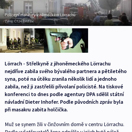
Policejní manévry v německém Lörrachu
Zdroj:
ČT24/Bild.de
Lörrach - Střelkyně z jihoněmeckého Lörrachu
nejdříve zabila svého bývalého partnera a pětiletého
syna, poté na útěku zranila několik lidí a jednoho
zabila, než ji zastřelili přivolaní policisté. Na tiskové
konferenci to dnes podle agentury DPA sdělil státní
návladní Dieter Inhofer. Podle původních zpráv byla
při masakru zabita holčička.
Muž se synem žili v činžovním domě v centru Lörrachu.
Podle vyšetřovatelů žena odpálila v jejich bytě nálož,