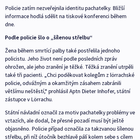
Policie zatím nezveřejnila identitu pachatelky. Bližší
informace hodlá sdělit na tiskové konferenci během
dne.
Podle policie šlo o „šílenou střelbu“
Žena během smrtící palby také postřelila jednoho
policistu. Jeho život není podle posledních zpráv
ohrožen, ale jeho zranění je těžké. Těžká zranění utrpěli
také tři pacienti. „Chci poděkovat kolegům z lörrachské
policie, odvážným a okamžitým zásahem zabránili
většímu neštěstí,“ prohlásil Aptn Dieter Inhofer, státní
zástupce v Lörrachu.
Státní návladní označil za motiv pachatelky problémy ve
vztazích, ale dodal, že přesné pozadí musí být ještě
objasněno. Policie případ označila za takzvanou šílenou
střelbu, při níž útočník bezhlavě pálí kolem sebe s cílem