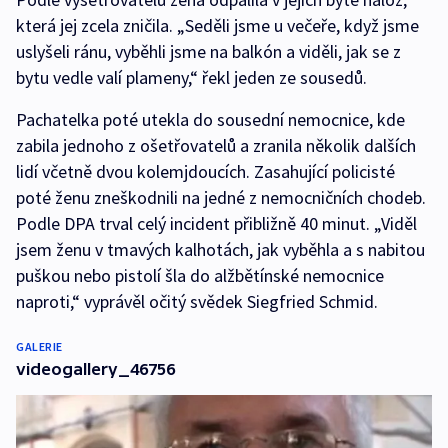
která jej zcela zničila. „Seděli jsme u večeře, když jsme
uslyšeli ránu, vyběhli jsme na balkón a viděli, jak se z
bytu vedle valí plameny,“ řekl jeden ze sousedů.
Pachatelka poté utekla do sousední nemocnice, kde
zabila jednoho z ošetřovatelů a zranila několik dalších
lidí včetně dvou kolemjdoucích. Zasahující policisté
poté ženu zneškodnili na jedné z nemocničních chodeb.
Podle DPA trval celý incident přibližně 40 minut. „Viděl
jsem ženu v tmavých kalhotách, jak vyběhla a s nabitou
puškou nebo pistolí šla do alžbětínské nemocnice
naproti,“ vyprávěl očitý svědek Siegfried Schmid.
GALERIE
videogallery_46756