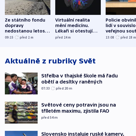
Ze státního fondu
Virtuální realita
Policie obvini
dopravy
mění medicínu.
lidí v souvislo
nedostanou letos
Lékaři si otestují
veřejnou sout
kraje na silnice ani
každý řez, říká
Správy železn
09:15
před 2
m
před 24
m
13:08
před 28
korunu, řekl Půta
český expert
Aktuálně z rubriky
Svět
Střelba v thajské škole má řadu
obětí a desítky raněných
07:33
před 20
m
Světové ceny potravin jsou na
tříletém maximu, zjistila FAO
před 54
m
Slovensko instaluje ruské kamery,