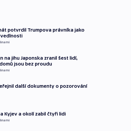
át potvrdil Trumpova právníka jako
avedlnosti
dinami
n na jihu Japonska zranil šest lidí,
c domů jsou bez proudu
dinami
řejnil další dokumenty o pozorování
 Kyjev a okolí zabil čtyři lidi
dinami