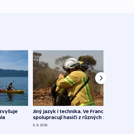
Jiný jazyk i technika. Ve Francii
zvyšuje
„Musí
spolupracují hasiči z různých zemí
la
polit
demo
6. 8. 2026
5. 8. 20