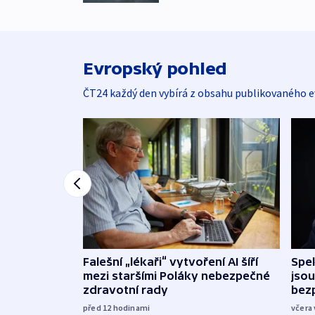
Evropský pohled
ČT24 každý den vybírá z obsahu publikovaného e
Falešní „lékaři“ vytvoření AI šíří
Spe
mezi staršími Poláky nebezpečné
jsou
zdravotní rady
bez
před 12
hodinami
včera 