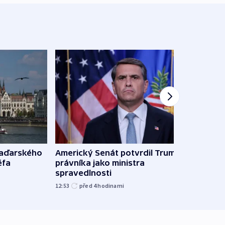
Ruský
maďarského
Americký Senát potvrdil Trumpova
čtyři 
éfa
právníka jako ministra
spravedlnosti
08:20
12:53
před 4
hodinami