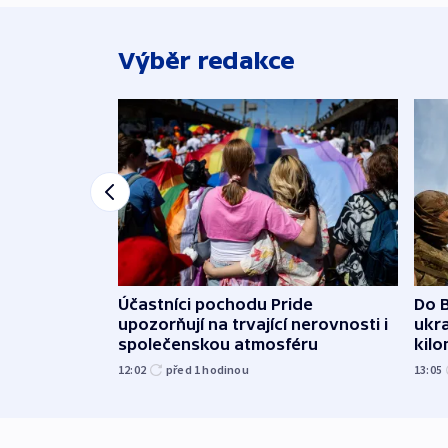
Výběr redakce
Účastníci pochodu Pride
Do B
upozorňují na trvající nerovnosti i
ukra
společenskou atmosféru
kil
12:02
před 1
hodinou
13:05