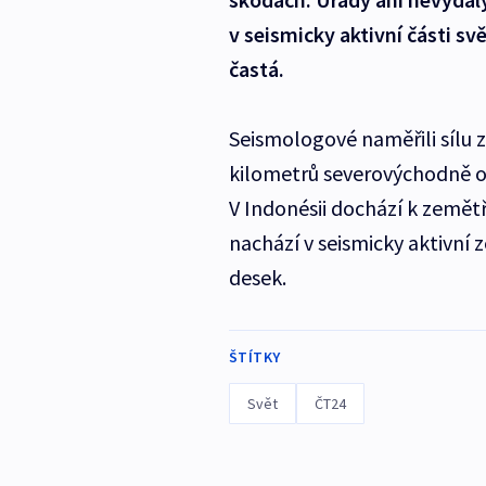
v seismicky aktivní části s
častá.
Seismologové naměřili sílu 
kilometrů severovýchodně o
V Indonésii dochází k země
nachází v seismicky aktivní 
desek.
ŠTÍTKY
Svět
ČT24