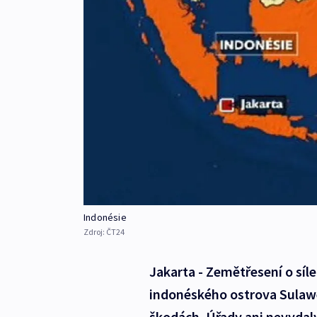
Indonésie
Zdroj:
ČT24
Jakarta - Zemětřesení o síl
indonéského ostrova Sulawe
škodách. Úřady ani nevydaly