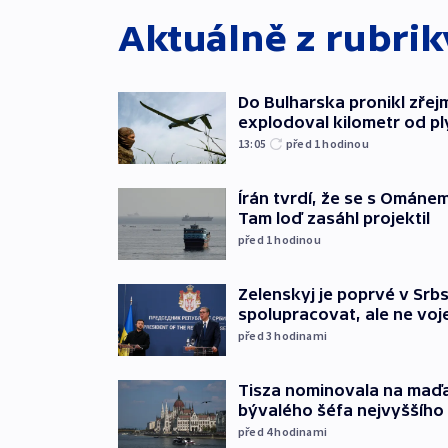
Aktuálně z rubri
Do Bulharska pronikl zřej
explodoval kilometr od p
13:05
před 1
hodinou
Írán tvrdí, že se s Ománe
Tam loď zasáhl projektil
před 1
hodinou
Zelenskyj je poprvé v Srbs
spolupracovat, ale ne vo
před 3
hodinami
Tisza nominovala na maď
bývalého šéfa nejvyššího
před 4
hodinami