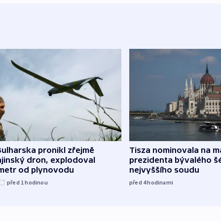
ulharska pronikl zřejmě
Tisza nominovala na 
jinský dron, explodoval
prezidenta bývalého š
ometr od plynovodu
nejvyššího soudu
před 1
hodinou
před 4
hodinami