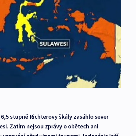
e 6,5 stupně Richterovy škály zasáhlo sever
si. Zatím nejsou zprávy o obětech ani
 varování před vlnami tsunami. Indonésie leží