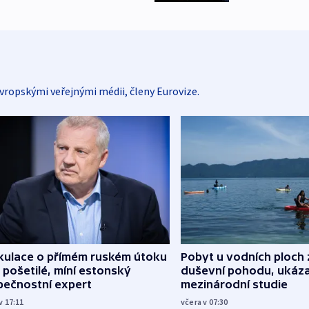
vropskými veřejnými médii, členy Eurovize.
kulace o přímém ruském útoku
Pobyt u vodních ploch 
 pošetilé, míní estonský
duševní pohodu, ukáza
pečnostní expert
mezinárodní studie
v 17:11
včera v 07:30