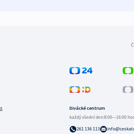
Č
Divácké centrum
ů
každý všední den:
8:00—16:00 ho
261 136 113
info@ceskate