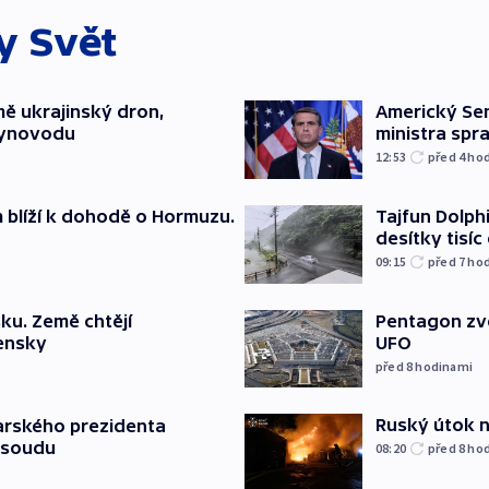
ky
Svět
mě ukrajinský dron,
Americký Sen
lynovodu
ministra spr
12:53
před 4
ho
m blíží k dohodě o Hormuzu.
Tajfun Dolphi
desítky tisí
09:15
před 7
ho
ku. Země chtějí
Pentagon zve
jensky
UFO
před 8
hodinami
Ruský útok na
arského prezidenta
 soudu
08:20
před 8
ho