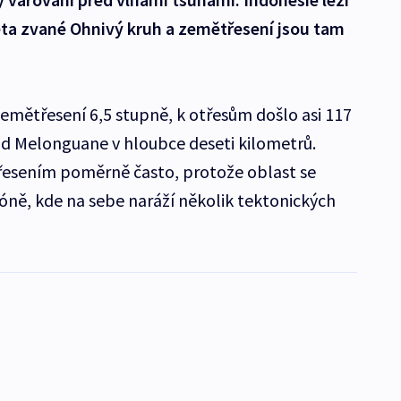
věta zvané Ohnivý kruh a zemětřesení jsou tam
zemětřesení 6,5 stupně, k otřesům došlo asi 117
d Melonguane v hloubce deseti kilometrů.
třesením poměrně často, protože oblast se
zóně, kde na sebe naráží několik tektonických