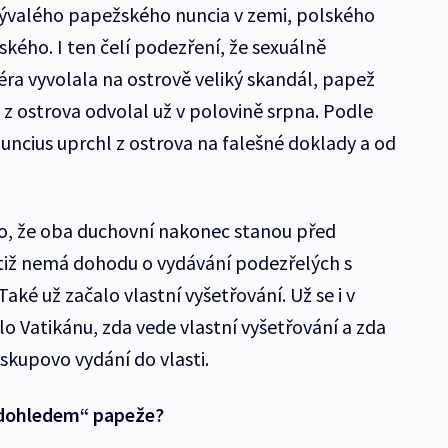
 bývalého papežského nuncia v zemi, polského
kého. I ten čelí podezření, že sexuálně
éra vyvolala na ostrově veliký skandál, papež
 z ostrova odvolal už v polovině srpna. Podle
uncius uprchl z ostrova na falešné doklady a od
no, že oba duchovní nakonec stanou před
iž nemá dohodu o vydávání podezřelých s
ké už začalo vlastní vyšetřování. Už se i v
o Vatikánu, zda vede vlastní vyšetřování a zda
kupovo vydání do vlasti.
 dohledem“ papeže?