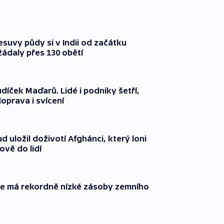
suvy půdy si v Indii od začátku
ádaly přes 130 obětí
díček Maďarů. Lidé i podniky šetří,
oprava i svícení
 uložil doživotí Afghánci, který loni
ově do lidí
ie má rekordně nízké zásoby zemního