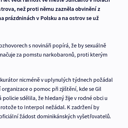
trova, než proti němu zazněla obvinění z
 na prázdninách v Polsku a na ostrov se už
rozhovorech s novináři popírá, že by sexuálně
označuje za pomstu narkobaronů, proti kterým
kurátor nicméně v uplynulých týdnech požádal
 organizace o pomoc při zjištění, kde se Gil
policie sdělila, že hledaný žije v rodné obci u
protože to Interpol nežádal. K zadržení by
 oficiální žádost dominikánských vyšetřovatelů.