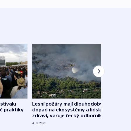
stivalu
Lesní požáry mají dlouhodobý
Ukraj
é praktiky
dopad na ekosystémy a lidské
Franc
zdraví, varuje řecký odborník
požá
4. 8. 2026
3. 8. 20