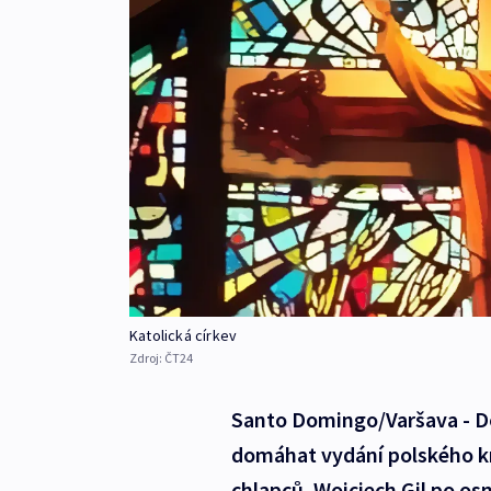
Katolická církev
Zdroj:
ČT24
Santo Domingo/Varšava - Do
domáhat vydání polského k
chlapců. Wojciech Gil po os