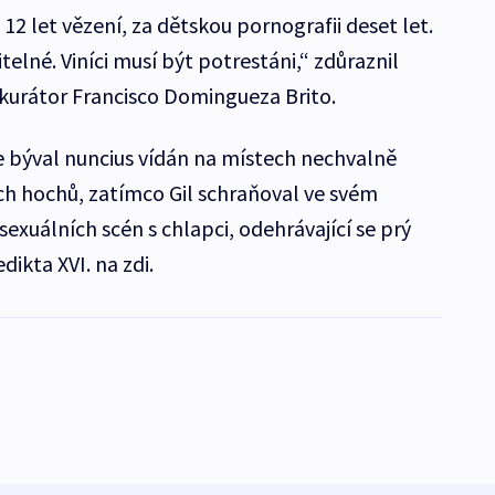
ž 12 let vězení, za dětskou pornografii deset let.
itelné. Viníci musí být potrestáni,“ zdůraznil
kurátor Francisco Domingueza Brito.
 býval nuncius vídán na místech nechvalně
ch hochů, zatímco Gil schraňoval ve svém
exuálních scén s chlapci, odehrávající se prý
kta XVI. na zdi.