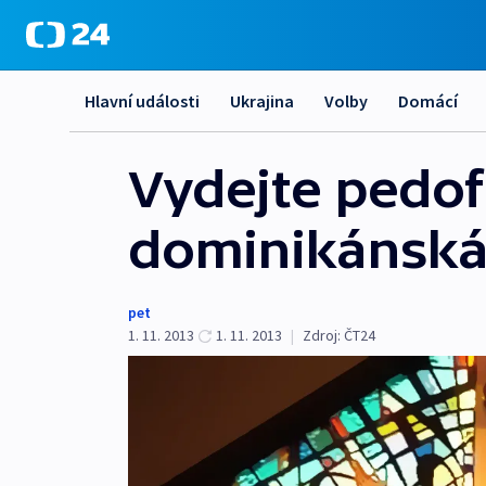
Hlavní události
Ukrajina
Volby
Domácí
Vydejte pedof
dominikánská
pet
1. 11. 2013
1. 11. 2013
|
Zdroj:
ČT24