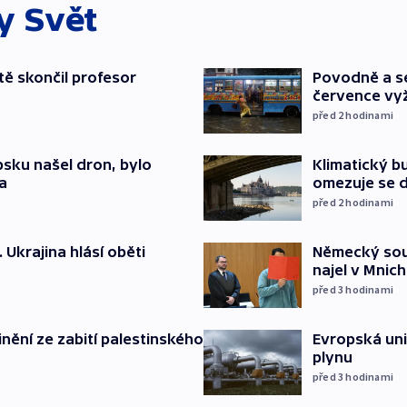
ky
Svět
ě skončil profesor
Povodně a se
července vyž
před 2
hodinami
psku našel dron, bylo
Klimatický bu
a
omezuje se d
před 2
hodinami
. Ukrajina hlásí oběti
Německý soud
najel v Mnich
před 3
hodinami
inění ze zabití palestinského
Evropská un
plynu
před 3
hodinami