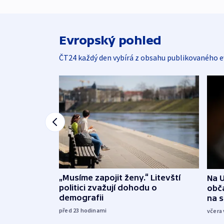
Evropský pohled
ČT24 každý den vybírá z obsahu publikovaného e
„Musíme zapojit ženy.“ Litevští
Na U
politici zvažují dohodu o
obča
demografii
na 
před 23
hodinami
včera 