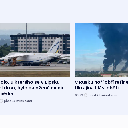
dlo, u kterého se v Lipsku
V Rusku hoří obří rafine
l dron, bylo naložené municí,
Ukrajina hlásí oběti
 média
08:52
před 21
minutami
před 16
minutami