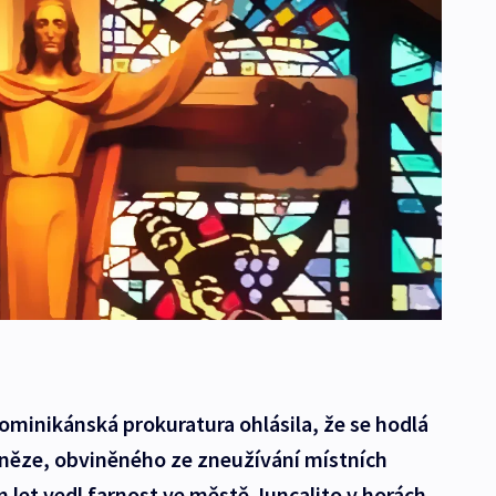
minikánská prokuratura ohlásila, že se hodlá
něze, obviněného ze zneužívání místních
m let vedl farnost ve městě Juncalito v horách