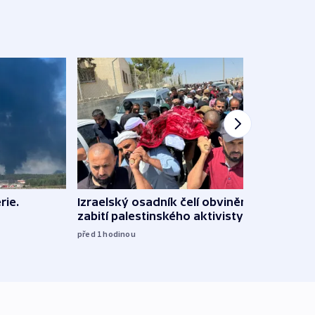
rie.
Izraelský osadník čelí obvinění ze
Renc
zabití palestinského aktivisty
soudu
rekla
před 1
hodinou
před 1