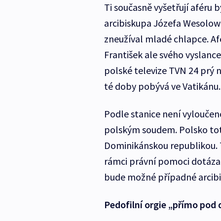
Ti současně vyšetřují aféru
arcibiskupa Józefa Wesolows
zneužíval mladé chlapce. Af
František ale svého vyslance
polské televize TVN 24 prý n
té doby pobývá ve Vatikánu.
Podle stanice není vylouče
polským soudem. Polsko tot
Dominikánskou republikou. Ta
rámci právní pomoci dotázal
bude možné případné arcibis
Pedofilní orgie „přímo pod