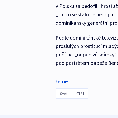
V Polsku za pedofilii hrozí a
„To, co se stalo, je neodpust
dominikánský generální pro
Podle dominikánské televize
proslulých prostitucí mladý
počítači „odpudivé snímky“ s
pod portrétem papeže Benedi
ŠTÍTKY
Svět
ČT24