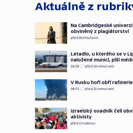
Aktuálně z rubri
Na Cambridgeské univerzit
obviněný z plagiátorství
před 8
minutami
Letadlo, u kterého se v Li
naložené municí, píší médi
10:56
před 16
minutami
V Rusku hoří obří rafinerie
08:52
před 21
minutami
Izraelský osadník čelí obv
aktivisty
před 1
hodinou