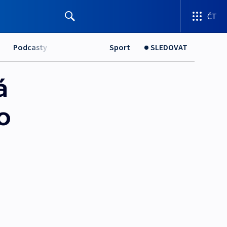
ČT
Podcasty
Sport
SLEDOVAT
á
o