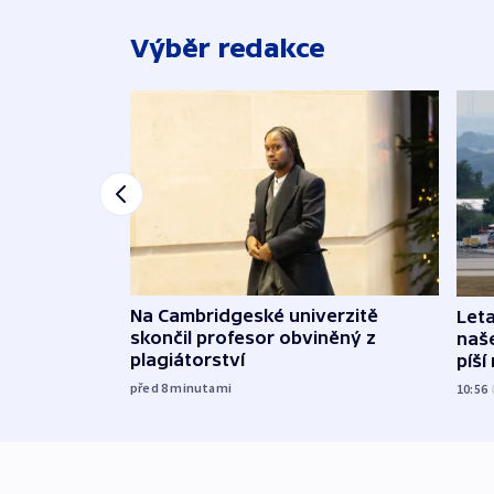
Výběr redakce
Na Cambridgeské univerzitě
Leta
skončil profesor obviněný z
naše
plagiátorství
píší
před 8
minutami
10:56