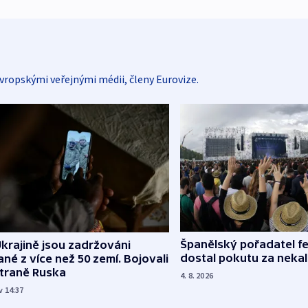
vropskými veřejnými médii, členy Eurovize.
Španělský pořadatel fe
krajině jsou zadržováni
dostal pokutu za nekal
né z více než 50 zemí. Bojovali
straně Ruska
4. 8. 2026
v 14:37